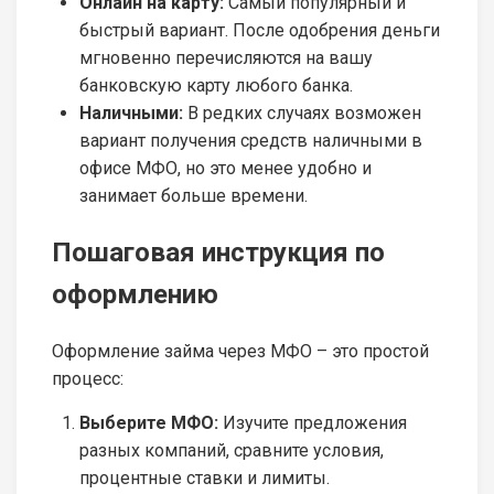
Онлайн на карту:
Самый популярный и
быстрый вариант. После одобрения деньги
мгновенно перечисляются на вашу
банковскую карту любого банка.
Наличными:
В редких случаях возможен
вариант получения средств наличными в
офисе МФО, но это менее удобно и
занимает больше времени.
Пошаговая инструкция по
оформлению
Оформление займа через МФО – это простой
процесс:
Выберите МФО:
Изучите предложения
разных компаний, сравните условия,
процентные ставки и лимиты.