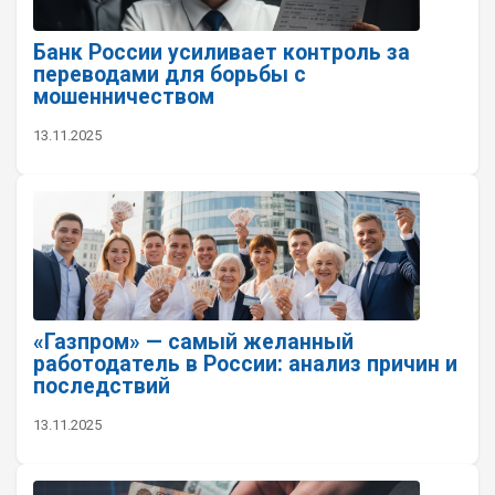
Банк России усиливает контроль за
переводами для борьбы с
мошенничеством
13.11.2025
«Газпром» — самый желанный
работодатель в России: анализ причин и
последствий
13.11.2025