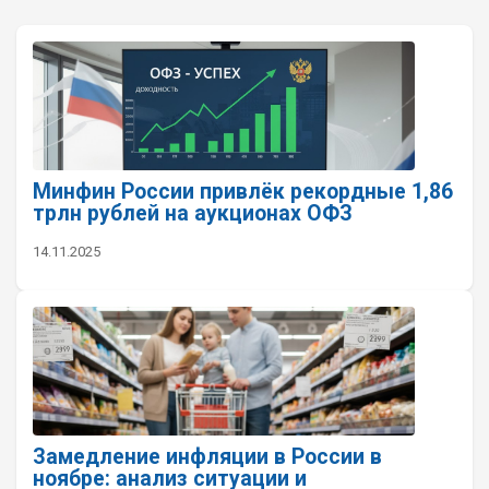
Минфин России привлёк рекордные 1,86
трлн рублей на аукционах ОФЗ
14.11.2025
Замедление инфляции в России в
ноябре: анализ ситуации и