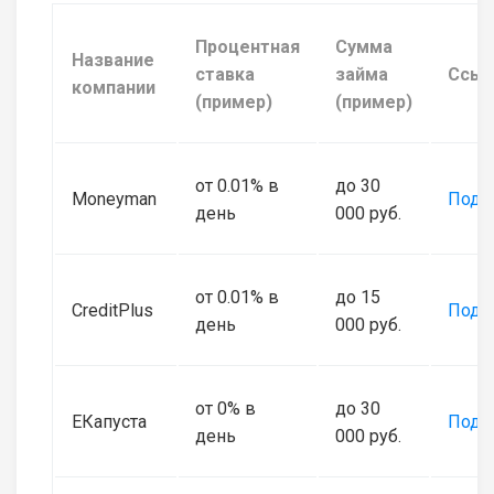
Процентная
Сумма
Название
ставка
займа
Ссыл
компании
(пример)
(пример)
от 0.01% в
до 30
Moneyman
Подр
день
000 руб.
от 0.01% в
до 15
CreditPlus
Подр
день
000 руб.
от 0% в
до 30
ЕКапуста
Подр
день
000 руб.