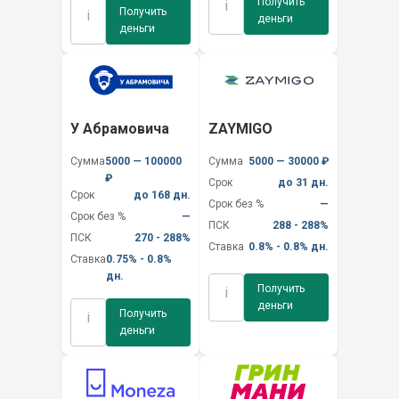
Получить
i
Получить
i
деньги
деньги
У Абрамовича
ZAYMIGO
Сумма
5000 — 100000
Сумма
5000 — 30000 ₽
₽
Срок
до 31 дн.
Срок
до 168 дн.
Срок без %
—
Срок без %
—
ПСК
288 - 288%
ПСК
270 - 288%
Ставка
0.8% - 0.8% дн.
Ставка
0.75% - 0.8%
дн.
Получить
i
деньги
Получить
i
деньги