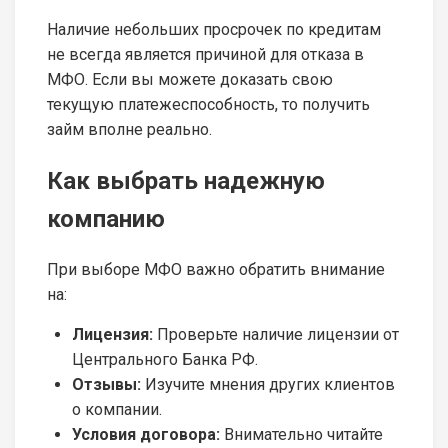
Наличие небольших просрочек по кредитам
не всегда является причиной для отказа в
МФО. Если вы можете доказать свою
текущую платежеспособность, то получить
займ вполне реально.
Как выбрать надежную
компанию
При выборе МФО важно обратить внимание
на:
Лицензия:
Проверьте наличие лицензии от
Центрального Банка РФ.
Отзывы:
Изучите мнения других клиентов
о компании.
Условия договора:
Внимательно читайте