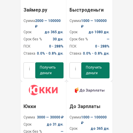
Займер.ру
Быстроденьги
Сумма
2000 — 100000
Сумма
1000 — 100000
₽
₽
Срок
до 365 дн.
Срок
до 1080 дн.
Срок без %
30 дн.
Срок без %
—
ПСК
0 - 288%
ПСК
0 - 288%
Ставка
0.0% - 0.8% дн.
Ставка
0.0% - 0.8% дн.
Получить
Получить
i
i
деньги
деньги
Юкки
До Зарплаты
Сумма
3000 — 30000 ₽
Сумма
1000 — 100000
₽
Срок
до 31 дн.
Срок
до 365 дн.
Срок без %
—