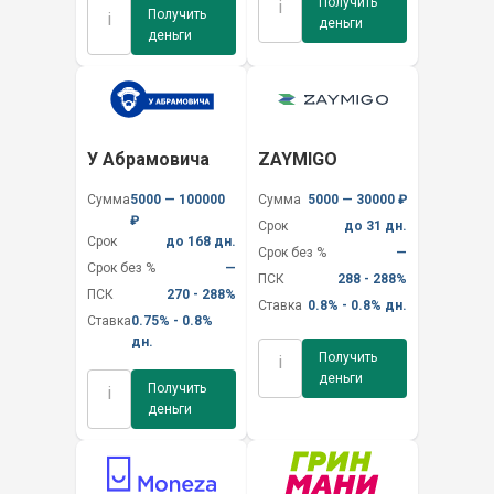
Получить
i
Получить
i
деньги
деньги
У Абрамовича
ZAYMIGO
Сумма
5000 — 100000
Сумма
5000 — 30000 ₽
₽
Срок
до 31 дн.
Срок
до 168 дн.
Срок без %
—
Срок без %
—
ПСК
288 - 288%
ПСК
270 - 288%
Ставка
0.8% - 0.8% дн.
Ставка
0.75% - 0.8%
дн.
Получить
i
деньги
Получить
i
деньги