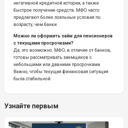
негативной кредитной истории, а также
быстрое получение средств. МФО часто
предлагают более лояльные условия по
возрасту, чем банки.
Можно ли оформить займ для пенсионеров
с текущими просрочками?
Да, это возможно. МФО, в отличие от банков,
готовы рассматривать заемщиков с
небольшими или давними просрочками.
Важно, чтобы текущая финансовая ситуация
была стабильной.
Узнайте первым