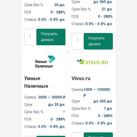
Срок
до 365 дн.
Срок без %
30 дн.
Срок без %
21 дн.
ПСК
0 - 288%
ПСК
0 - 288%
Ставка
0.0% - 0.8% дн.
Ставка
0.0% - 0.8% дн.
Получить
i
Получить
i
деньги
деньги
Умные
Vivus.ru
Наличные
Сумма
1000 — 100000
₽
Сумма
3000 — 30000 ₽
Срок
до 365 дн.
Срок
до 30 дн.
Срок без %
7 дн.
Срок без %
—
ПСК
0 - 288%
ПСК
0 - 288%
Ставка
0.0% - 0.8% дн.
Ставка
0.0% - 0.8% дн.