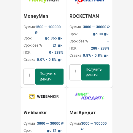
MoneyMan
ROCKETMAN
Сумма
1500 — 100000
Сумма
3000 — 30000 ₽
₽
Срок
до 30 дн.
Срок
до 365 дн.
Срок без %
—
Срок без %
21 дн.
ПСК
288 - 288%
ПСК
0 - 288%
Ставка
0.8% - 0.8% дн.
Ставка
0.0% - 0.8% дн.
Получить
i
Получить
i
деньги
деньги
Webbankir
МигКредит
Сумма
3000 — 30000 ₽
Сумма
3000 — 100000
₽
Срок
до 31 дн.