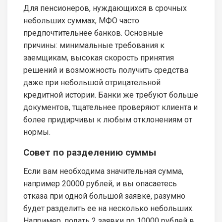
Для пенсионеров, нуждающихся в срочных
небольших суммах, МФО часто
предпочтительнее банков. Основные
причины: минимальные требования к
заемщикам, высокая скорость принятия
решений и возможность получить средства
даже при небольшой отрицательной
кредитной истории. Банки же требуют больше
документов, тщательнее проверяют клиента и
более придирчивы к любым отклонениям от
нормы.
Совет по разделению суммы
Если вам необходима значительная сумма,
например 20000 рублей, и вы опасаетесь
отказа при одной большой заявке, разумно
будет разделить ее на несколько небольших.
Например, подать 2 заявки по 10000 рублей в