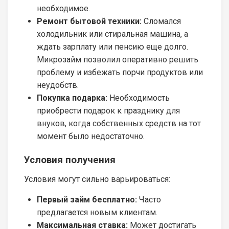
необходимое.
Ремонт бытовой техники:
Сломался
холодильник или стиральная машина, а
ждать зарплату или пенсию еще долго.
Микрозайм позволил оперативно решить
проблему и избежать порчи продуктов или
неудобств.
Покупка подарка:
Необходимость
приобрести подарок к празднику для
внуков, когда собственных средств на тот
момент было недостаточно.
Условия получения
Условия могут сильно варьироваться:
Первый займ бесплатно:
Часто
предлагается новым клиентам.
Максимальная ставка:
Может достигать