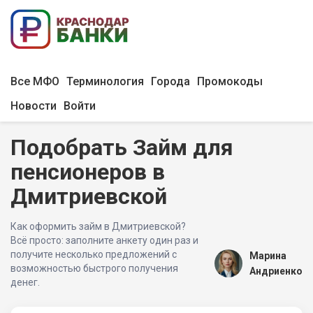
Все МФО
Терминология
Города
Промокоды
Новости
Войти
Подобрать Займ для
пенсионеров в
Дмитриевской
Как оформить займ в Дмитриевской?
Всё просто: заполните анкету один раз и
получите несколько предложений с
Марина
возможностью быстрого получения
Андриенко
денег.