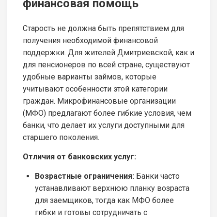
финансовая помощь
Старость не должна быть препятствием для
получения необходимой финансовой
поддержки. Для жителей Дмитриевской, как и
для пенсионеров по всей стране, существуют
удобные варианты займов, которые
учитывают особенности этой категории
граждан. Микрофинансовые организации
(МФО) предлагают более гибкие условия, чем
банки, что делает их услуги доступными для
старшего поколения.
Отличия от банковских услуг:
Возрастные ограничения:
Банки часто
устанавливают верхнюю планку возраста
для заемщиков, тогда как МФО более
гибки и готовы сотрудничать с