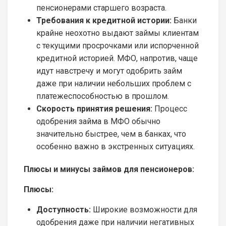
пенсионерами старшего возраста.
Требования к кредитной истории:
Банки
крайне неохотно выдают займы клиентам
с текущими просрочками или испорченной
кредитной историей. МФО, напротив, чаще
идут навстречу и могут одобрить займ
даже при наличии небольших проблем с
платежеспособностью в прошлом.
Скорость принятия решения:
Процесс
одобрения займа в МФО обычно
значительно быстрее, чем в банках, что
особенно важно в экстренных ситуациях.
Плюсы и минусы займов для пенсионеров:
Плюсы:
Доступность:
Широкие возможности для
одобрения даже при наличии негативных