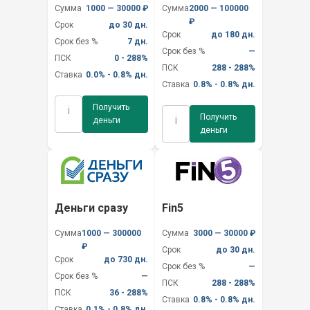
Сумма
1000 — 30000 ₽
Сумма
2000 — 100000
₽
Срок
до 30 дн.
Срок
до 180 дн.
Срок без %
7 дн.
Срок без %
—
ПСК
0 - 288%
ПСК
288 - 288%
Ставка
0.0% - 0.8% дн.
Ставка
0.8% - 0.8% дн.
Получить
i
Получить
i
деньги
деньги
Деньги сразу
Fin5
Сумма
1000 — 300000
Сумма
3000 — 30000 ₽
₽
Срок
до 30 дн.
Срок
до 730 дн.
Срок без %
—
Срок без %
—
ПСК
288 - 288%
ПСК
36 - 288%
Ставка
0.8% - 0.8% дн.
Ставка
0.1% - 0.8% дн.