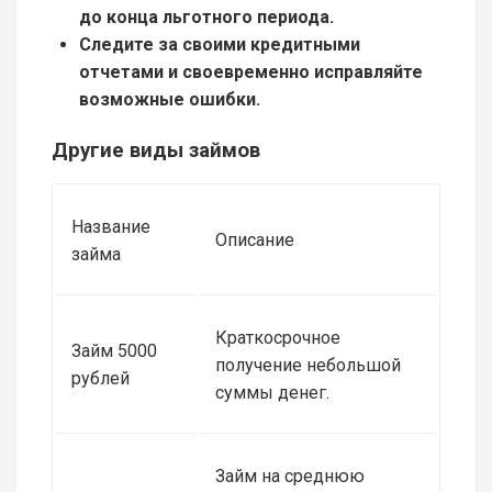
до конца льготного периода.
Следите за своими кредитными
отчетами и своевременно исправляйте
возможные ошибки.
Другие виды займов
Название
Описание
займа
Краткосрочное
Займ 5000
получение небольшой
рублей
суммы денег.
Займ на среднюю