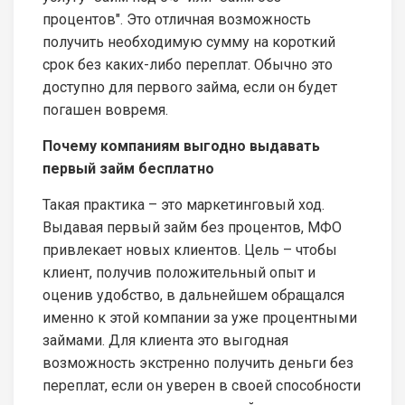
процентов". Это отличная возможность
получить необходимую сумму на короткий
срок без каких-либо переплат. Обычно это
доступно для первого займа, если он будет
погашен вовремя.
Почему компаниям выгодно выдавать
первый займ бесплатно
Такая практика – это маркетинговый ход.
Выдавая первый займ без процентов, МФО
привлекает новых клиентов. Цель – чтобы
клиент, получив положительный опыт и
оценив удобство, в дальнейшем обращался
именно к этой компании за уже процентными
займами. Для клиента это выгодная
возможность экстренно получить деньги без
переплат, если он уверен в своей способности