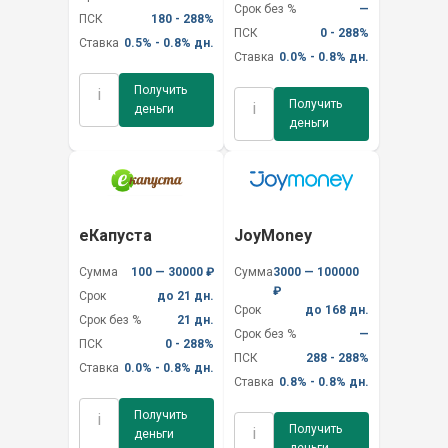
Срок без %
—
ПСК
180 - 288%
ПСК
0 - 288%
Ставка
0.5% - 0.8% дн.
Ставка
0.0% - 0.8% дн.
Получить
i
Получить
i
деньги
деньги
еКапуста
JoyMoney
Сумма
100 — 30000 ₽
Сумма
3000 — 100000
₽
Срок
до 21 дн.
Срок
до 168 дн.
Срок без %
21 дн.
Срок без %
—
ПСК
0 - 288%
ПСК
288 - 288%
Ставка
0.0% - 0.8% дн.
Ставка
0.8% - 0.8% дн.
Получить
i
Получить
i
деньги