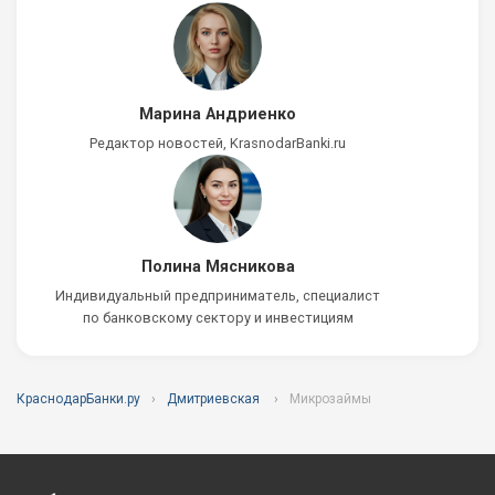
Марина Андриенко
Редактор новостей, KrasnodarBanki.ru
Полина Мясникова
Индивидуальный предприниматель, специалист
по банковскому сектору и инвестициям
КраснодарБанки.ру
Дмитриевская
Микрозаймы