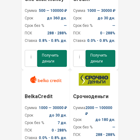
Сумма
500 — 100000 ₽
Сумма
1000 — 30000 ₽
Срок
до 360 дн.
Срок
до 30 дн.
Срок без %
—
Срок без %
—
ПСК
288 - 288%
ПСК
0 - 288%
Ставка
0.8% - 0.8% дн.
Ставка
0.0% - 0.8% дн.
Получить
Получить
i
i
деньги
деньги
BelkaCredit
Срочноденьги
Сумма
1000 — 30000 ₽
Сумма
2000 — 100000
₽
Срок
до 30 дн.
Срок
до 180 дн.
Срок без %
7 дн.
Срок без %
—
ПСК
0 - 288%
ПСК
288 - 288%
Ставка
0.0% - 0.8% дн.