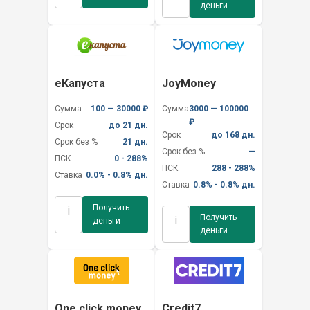
деньги
еКапуста
JoyMoney
Сумма
100 — 30000 ₽
Сумма
3000 — 100000
₽
Срок
до 21 дн.
Срок
до 168 дн.
Срок без %
21 дн.
Срок без %
—
ПСК
0 - 288%
ПСК
288 - 288%
Ставка
0.0% - 0.8% дн.
Ставка
0.8% - 0.8% дн.
Получить
i
Получить
i
деньги
деньги
One click money
Credit7