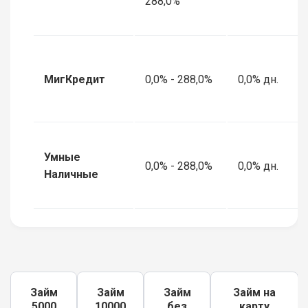
288,0%
МигКредит
0,0% - 288,0%
0,0% дн.
Умные
0,0% - 288,0%
0,0% дн.
Наличные
Займ
Займ
Займ
Займ на
5000
10000
без
карту