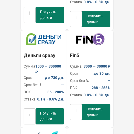
Ставка
0.8% - 0.8% дн.
Получить
i
Получить
i
деньги
деньги
Деньги сразу
Fin5
Сумма
1000 — 300000
Сумма
3000 — 30000 ₽
₽
Срок
до 30 дн.
Срок
до 730 дн.
Срок без %
—
Срок без %
—
ПСК
288 - 288%
ПСК
36 - 288%
Ставка
0.8% - 0.8% дн.
Ставка
0.1% - 0.8% дн.
Получить
i
Получить
i
деньги
деньги