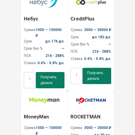
Небус
CreditPlus
Сумма
1000 — 100000
Сумма
3000 — 50000 ₽
₽
Срок
до 182 дн.
Срок
до 176 дн.
Срок без %
—
Срок без %
—
ПСК
216 - 288%
ПСК
216 - 288%
Ставка
0.6% - 0.8% дн.
Ставка
0.6% - 0.8% дн.
Получить
i
Получить
i
деньги
деньги
MoneyMan
ROCKETMAN
Сумма
1500 — 100000
Сумма
3000 — 30000 ₽
₽