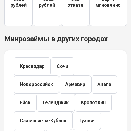
рублей
рублей
отказа
мгновенно
Микрозаймы в других городах
Краснодар
Сочи
Новороссийск
Армавир
Анапа
Ейск
Геленджик
Кропоткин
Славянск-на-Кубани
Туапсе