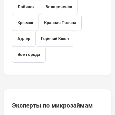
Лабинск
Белореченск
Крымск
Красная Поляна
Адлер
Горячий Ключ
Все города
Эксперты по микрозаймам