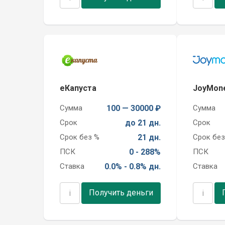
еКапуста
JoyMon
Сумма
100 — 30000 ₽
Сумма
Срок
до 21 дн.
Срок
Срок без %
21 дн.
Срок без
ПСК
0 - 288%
ПСК
Ставка
0.0% - 0.8% дн.
Ставка
Получить деньги
i
i