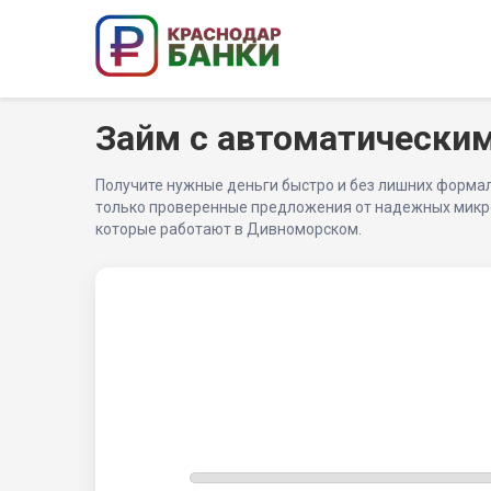
Займ с автоматически
Получите нужные деньги быстро и без лишних форма
только проверенные предложения от надежных микр
которые работают в Дивноморском.