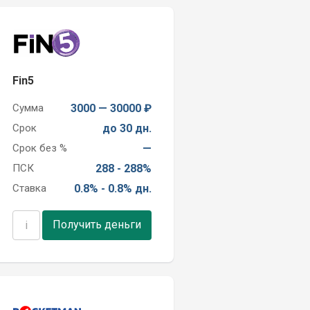
Fin5
Сумма
3000 — 30000 ₽
Срок
до 30 дн.
Срок без %
—
ПСК
288 - 288%
Ставка
0.8% - 0.8% дн.
Получить деньги
i