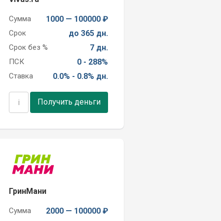
Сумма
1000 — 100000 ₽
Срок
до 365 дн.
Срок без %
7 дн.
ПСК
0 - 288%
Ставка
0.0% - 0.8% дн.
Получить деньги
i
ГринМани
Сумма
2000 — 100000 ₽