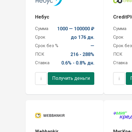
Небус
CreditPl
Сумма
1000 — 100000 ₽
Сумма
Срок
до 176 дн.
Срок
Срок без %
—
Срок без
ПСК
216 - 288%
ПСК
Ставка
0.6% - 0.8% дн.
Ставка
Получить деньги
i
i
Webbankir
МигКре