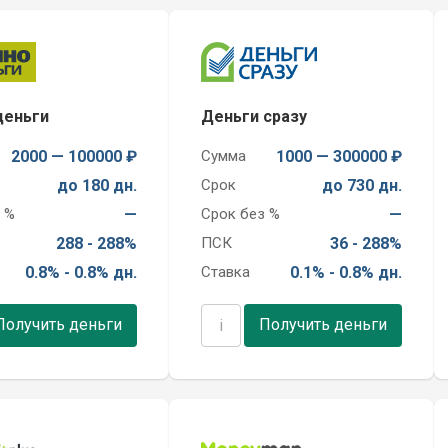
деньги
Деньги сразу
2000 — 100000 ₽
Сумма
1000 — 300000 ₽
до 180 дн.
Срок
до 730 дн.
 %
—
Срок без %
—
288 - 288%
ПСК
36 - 288%
0.8% - 0.8% дн.
Ставка
0.1% - 0.8% дн.
Получить деньги
Получить деньги
i