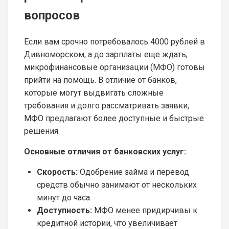
вопросов
Если вам срочно потребовалось 4000 рублей в
Дивноморском, а до зарплаты еще ждать,
микрофинансовые организации (МФО) готовы
прийти на помощь. В отличие от банков,
которые могут выдвигать сложные
требования и долго рассматривать заявки,
МФО предлагают более доступные и быстрые
решения.
Основные отличия от банковских услуг:
Скорость:
Одобрение займа и перевод
средств обычно занимают от нескольких
минут до часа.
Доступность:
МФО менее придирчивы к
кредитной истории, что увеличивает