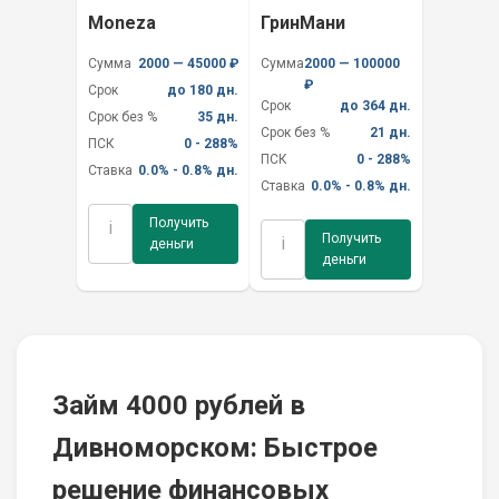
Moneza
ГринМани
Сумма
2000 — 45000 ₽
Сумма
2000 — 100000
₽
Срок
до 180 дн.
Срок
до 364 дн.
Срок без %
35 дн.
Срок без %
21 дн.
ПСК
0 - 288%
ПСК
0 - 288%
Ставка
0.0% - 0.8% дн.
Ставка
0.0% - 0.8% дн.
Получить
i
Получить
i
деньги
деньги
Займ 4000 рублей в
Дивноморском: Быстрое
решение финансовых