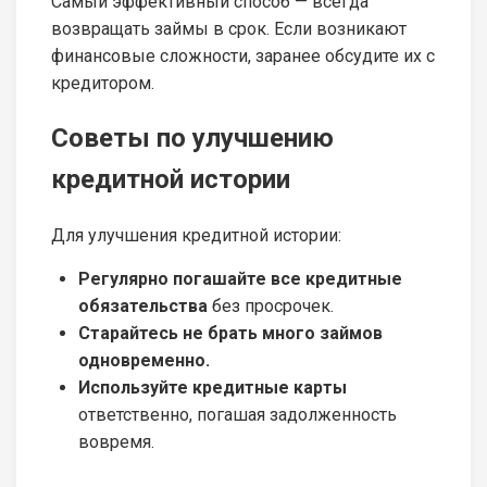
Самый эффективный способ — всегда
возвращать займы в срок. Если возникают
финансовые сложности, заранее обсудите их с
кредитором.
Советы по улучшению
кредитной истории
Для улучшения кредитной истории:
Регулярно погашайте все кредитные
обязательства
без просрочек.
Старайтесь не брать много займов
одновременно.
Используйте кредитные карты
ответственно, погашая задолженность
вовремя.