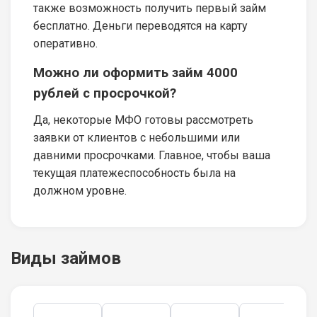
также возможность получить первый займ
бесплатно. Деньги переводятся на карту
оперативно.
Можно ли оформить займ 4000
рублей с просрочкой?
Да, некоторые МФО готовы рассмотреть
заявки от клиентов с небольшими или
давними просрочками. Главное, чтобы ваша
текущая платежеспособность была на
должном уровне.
Виды займов