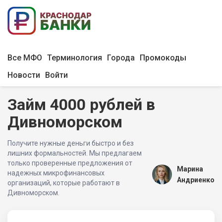
Все МФО
Терминология
Города
Промокоды
Новости
Войти
Займ 4000 рублей в
Дивноморском
Получите нужные деньги быстро и без
лишних формальностей. Мы предлагаем
только проверенные предложения от
Марина
надежных микрофинансовых
Андриенко
организаций, которые работают в
Дивноморском.