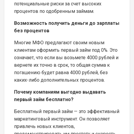
потенциальные риски за счет высоких
процентов по одобренным займам.
Возможность получить деньги до зарплаты
без процентов
Многие МФО предлагают своим новым
клиентам оформить первый займ под 0%. Это
означает, что если вы возьмете 4000 рублей и
вернете их точно в срок, то общая сумма к
погашению будет равна 4000 рублей, без
каких-либо дополнительных процентов.
Почему компаниям выгодно выдавать
первый займ бесплатно?
Бесплатный первый займ — это эффективный
маркетинговый инструмент. Он позволяет
привлечь новых клиентов,
продемонстрировать им простоту и скорость