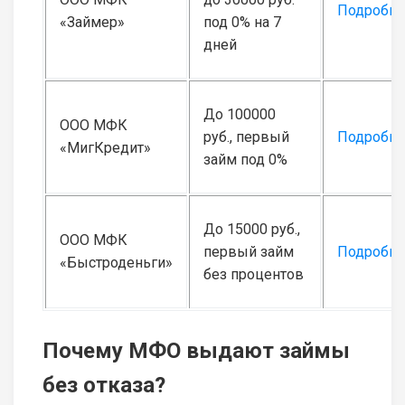
Подробне
«Займер»
под 0% на 7
дней
До 100000
ООО МФК
руб., первый
Подробне
«МигКредит»
займ под 0%
До 15000 руб.,
ООО МФК
первый займ
Подробне
«Быстроденьги»
без процентов
Почему МФО выдают займы
без отказа?