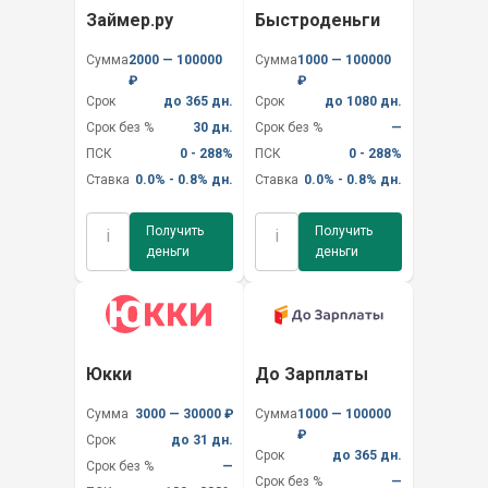
Займер.ру
Быстроденьги
Сумма
2000 — 100000
Сумма
1000 — 100000
₽
₽
Срок
до 365 дн.
Срок
до 1080 дн.
Срок без %
30 дн.
Срок без %
—
ПСК
0 - 288%
ПСК
0 - 288%
Ставка
0.0% - 0.8% дн.
Ставка
0.0% - 0.8% дн.
Получить
Получить
i
i
деньги
деньги
Юкки
До Зарплаты
Сумма
3000 — 30000 ₽
Сумма
1000 — 100000
₽
Срок
до 31 дн.
Срок
до 365 дн.
Срок без %
—
Срок без %
—