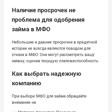
Наличие просрочек не
проблема для одобрения
займа в МФО
Небольшие и давние просрочки в кредитной
истории не всегда являются поводом для
отказа в МФО. Они могут рассмотреть вашу
заявку, оценив текущую платежеспособность.
Как выбрать надежную
компанию
При выборе МФО для займа обращайте
внимание на: