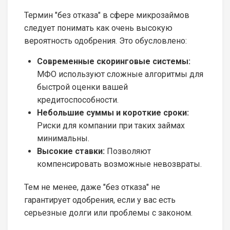
Термин "без отказа" в сфере микрозаймов
следует понимать как очень высокую
вероятность одобрения. Это обусловлено:
Современные скоринговые системы:
МФО используют сложные алгоритмы для
быстрой оценки вашей
кредитоспособности.
Небольшие суммы и короткие сроки:
Риски для компании при таких займах
минимальны.
Высокие ставки:
Позволяют
компенсировать возможные невозвраты.
Тем не менее, даже "без отказа" не
гарантирует одобрения, если у вас есть
серьезные долги или проблемы с законом.