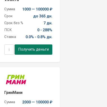
Сумма
1000 — 100000 ₽
Срок
до 365 дн.
Срок без %
7 дн.
ПСК
0 - 288%
Ставка
0.0% - 0.8% дн.
Получить деньги
i
ГринМани
Сумма
2000 — 100000 ₽