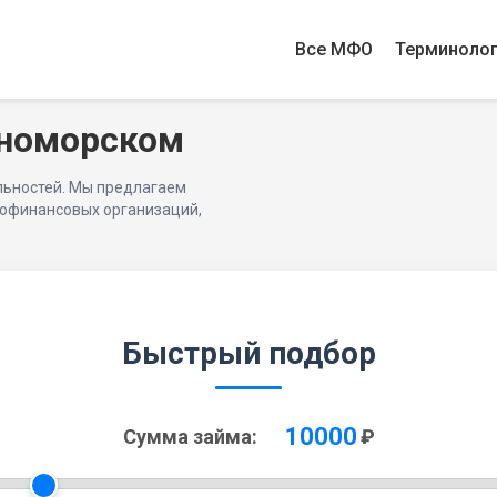
Все МФО
Терминоло
вноморском
льностей. Мы предлагаем
офинансовых организаций,
Быстрый подбор
10000
Сумма займа:
₽