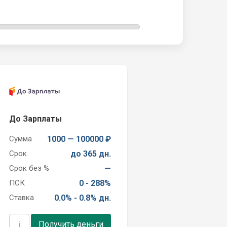
До Зарплаты
Сумма
1000 — 100000 ₽
Срок
до 365 дн.
Срок без %
—
ПСК
0 - 288%
Ставка
0.0% - 0.8% дн.
Получить деньги
i