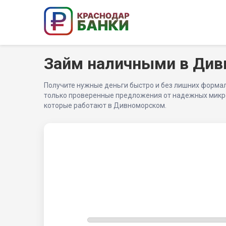
Займ наличными в Ди
Получите нужные деньги быстро и без лишних форма
только проверенные предложения от надежных микр
которые работают в Дивноморском.