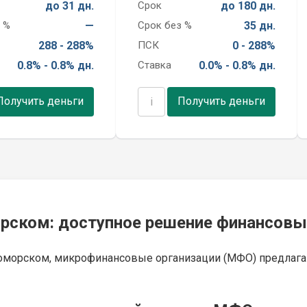
до 31 дн.
Срок
до 180 дн.
 %
—
Срок без %
35 дн.
288 - 288%
ПСК
0 - 288%
0.8% - 0.8% дн.
Ставка
0.0% - 0.8% дн.
Получить деньги
Получить деньги
i
рском: доступное решение финансовы
оморском, микрофинансовые организации (МФО) предлагаю