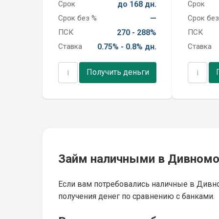
Срок
до 168 дн.
Срок
Срок без %
—
Срок без
ПСК
270 - 288%
ПСК
Ставка
0.75% - 0.8% дн.
Ставка
Получить деньги
i
i
Займ наличными в Дивномо
Если вам потребовались наличные в Дивн
получения денег по сравнению с банками.