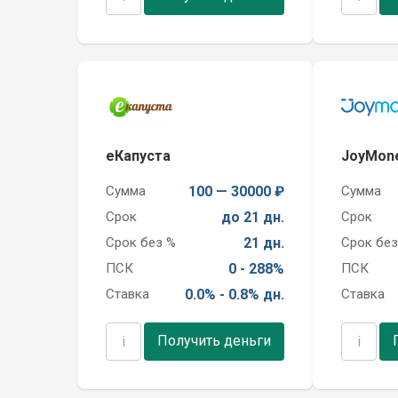
еКапуста
JoyMon
Сумма
100 — 30000 ₽
Сумма
Срок
до 21 дн.
Срок
Срок без %
21 дн.
Срок без
ПСК
0 - 288%
ПСК
Ставка
0.0% - 0.8% дн.
Ставка
Получить деньги
i
i