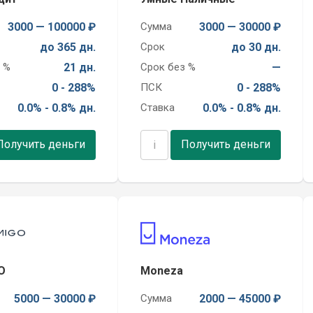
3000 — 100000 ₽
Сумма
3000 — 30000 ₽
до 365 дн.
Срок
до 30 дн.
 %
21 дн.
Срок без %
—
0 - 288%
ПСК
0 - 288%
0.0% - 0.8% дн.
Ставка
0.0% - 0.8% дн.
Получить деньги
Получить деньги
i
O
Moneza
5000 — 30000 ₽
Сумма
2000 — 45000 ₽