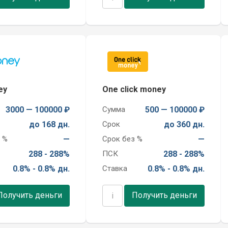
ey
One click money
3000 — 100000 ₽
Сумма
500 — 100000 ₽
до 168 дн.
Срок
до 360 дн.
 %
—
Срок без %
—
288 - 288%
ПСК
288 - 288%
0.8% - 0.8% дн.
Ставка
0.8% - 0.8% дн.
Получить деньги
Получить деньги
i