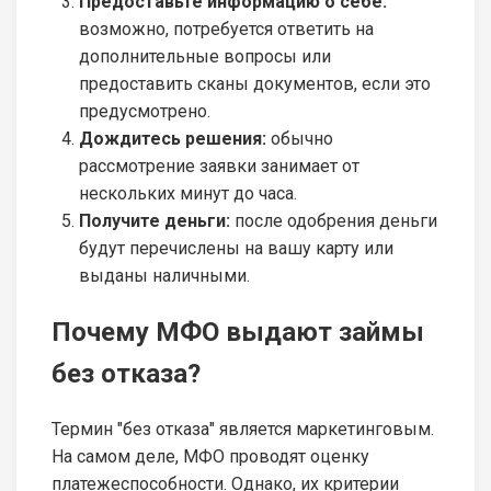
Предоставьте информацию о себе:
возможно, потребуется ответить на
дополнительные вопросы или
предоставить сканы документов, если это
предусмотрено.
Дождитесь решения:
обычно
рассмотрение заявки занимает от
нескольких минут до часа.
Получите деньги:
после одобрения деньги
будут перечислены на вашу карту или
выданы наличными.
Почему МФО выдают займы
без отказа?
Термин "без отказа" является маркетинговым.
На самом деле, МФО проводят оценку
платежеспособности. Однако, их критерии