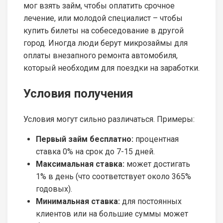
мог взять займ, чтобы оплатить срочное
лечение, или молодой специалист – чтобы
купить билеты на собеседование в другой
город. Иногда люди берут микрозаймы для
оплаты внезапного ремонта автомобиля,
который необходим для поездки на заработки.
Условия получения
Условия могут сильно различаться. Примеры:
Первый займ бесплатно:
процентная
ставка 0% на срок до 7-15 дней.
Максимальная ставка:
может достигать
1% в день (что соответствует около 365%
годовых).
Минимальная ставка:
для постоянных
клиентов или на большие суммы может