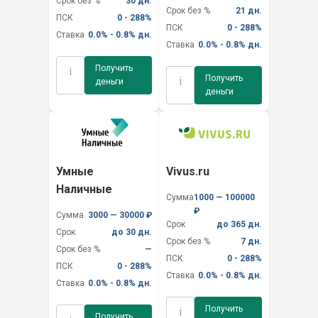
Срок без %
30 дн.
Срок без %
21 дн.
ПСК
0 - 288%
ПСК
0 - 288%
Ставка
0.0% - 0.8% дн.
Ставка
0.0% - 0.8% дн.
Получить
i
Получить
i
деньги
деньги
Умные
Vivus.ru
Наличные
Сумма
1000 — 100000
₽
Сумма
3000 — 30000 ₽
Срок
до 365 дн.
Срок
до 30 дн.
Срок без %
7 дн.
Срок без %
—
ПСК
0 - 288%
ПСК
0 - 288%
Ставка
0.0% - 0.8% дн.
Ставка
0.0% - 0.8% дн.
Получить
i
Получить