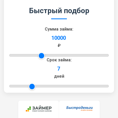
Быстрый подбор
Сумма займа:
10000
₽
Срок займа:
7
дней