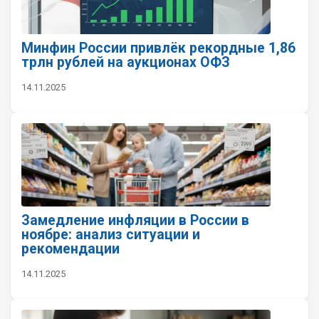
Минфин России привлёк рекордные 1,86
трлн рублей на аукционах ОФЗ
14.11.2025
Замедление инфляции в России в
ноябре: анализ ситуации и
рекомендации
14.11.2025