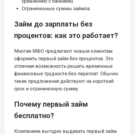
сравнению с банками)
Ограниченные суммы займов
Займ до зарплаты без
процентов: как это работает?
Многие МФО предлагают новым клиентам
оформить первый займ без процентов. Это
отличная возможность решить временные
финансовые трудности без переплат. Обычно
такие предложения действуют на короткий
срок и ограниченную сумму.
Почему первый займ
бесплатно?
Компаниям выгодно выдавать первый займ