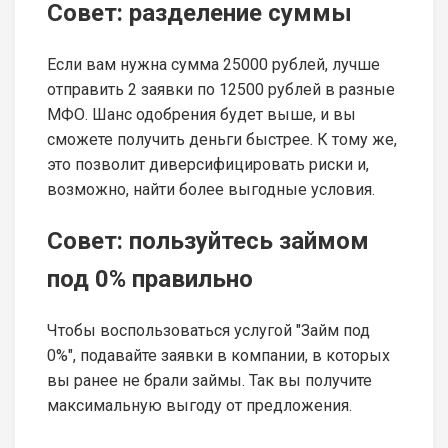
Совет: разделение суммы
Если вам нужна сумма 25000 рублей, лучше
отправить 2 заявки по 12500 рублей в разные
МФО. Шанс одобрения будет выше, и вы
сможете получить деньги быстрее. К тому же,
это позволит диверсифицировать риски и,
возможно, найти более выгодные условия.
Совет: пользуйтесь займом
под 0% правильно
Чтобы воспользоваться услугой "Займ под
0%", подавайте заявки в компании, в которых
вы ранее не брали займы. Так вы получите
максимальную выгоду от предложения.