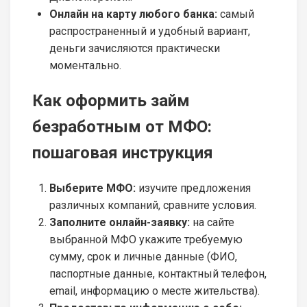
Онлайн на карту любого банка:
самый
распространенный и удобный вариант,
деньги зачисляются практически
моментально.
Как оформить займ
безработным от МФО:
пошаговая инструкция
Выберите МФО:
изучите предложения
различных компаний, сравните условия.
Заполните онлайн-заявку:
на сайте
выбранной МФО укажите требуемую
сумму, срок и личные данные (ФИО,
паспортные данные, контактный телефон,
email, информацию о месте жительства).