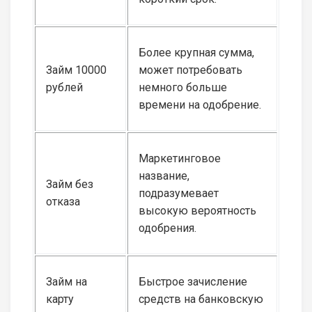
Более крупная сумма,
Займ 10000
может потребовать
рублей
немного больше
времени на одобрение.
Маркетинговое
название,
Займ без
подразумевает
отказа
высокую вероятность
одобрения.
Займ на
Быстрое зачисление
карту
средств на банковскую