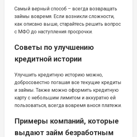
Самый верный способ – всегда возвращать
займы вовремя. Если возникли сложности,
как описано выше, старайтесь решить вопрос
с МФО до наступления просрочки.
Советы по улучшению
кредитной истории
Улучшить кредитную историю можно,
добросовестно погашая все текущие кредиты
и займы. Также можно оформить кредитную
карту с небольшим лимитом и аккуратно ей
пользоваться, всегда вовремя внося платежи.
Примеры компаний, которые
выдают займ безработным