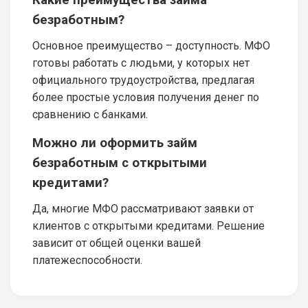
Какие преимущества займа
безработным?
Основное преимущество – доступность. МФО
готовы работать с людьми, у которых нет
официального трудоустройства, предлагая
более простые условия получения денег по
сравнению с банками.
Можно ли оформить займ
безработным с открытыми
кредитами?
Да, многие МФО рассматривают заявки от
клиентов с открытыми кредитами. Решение
зависит от общей оценки вашей
платежеспособности.