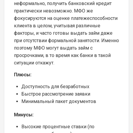
неформально, получить банковский кредит
практически невозможно. МФО же
фокусируются на оценке платежеспособности
клиента в целом, учитывая различные
факторы, и часто готовы выдать займ даже
при отсутствии формальной занятости. Именно
поэтому МФО могут выдать займ с
просрочками, в то время как банки в такой
ситуации откажут.
Плюсы:
Доступность для безработных
Быстрое рассмотрение заявки
Минимальный пакет документов
Минусы:
Высокие процентные ставки (по