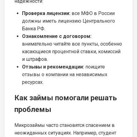
надежности:
Проверка лицензии:
все МФО в России
должны иметь лицензию Центрального
Банка РФ.
Ознакомление с договором:
внимательно читайте все пункты, особенно
касающиеся процентной ставки, комиссий
и штрафов.
Отзывы и рекомендации:
поищите
отзывы о компании на независимых
ресурсах.
Как займы помогали решать
проблемы
Микрозаймы часто становятся спасением в
неожиданных ситуациях. Например, студент