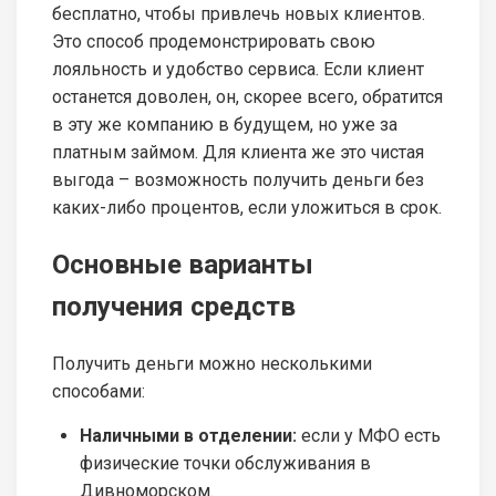
бесплатно, чтобы привлечь новых клиентов.
Это способ продемонстрировать свою
лояльность и удобство сервиса. Если клиент
останется доволен, он, скорее всего, обратится
в эту же компанию в будущем, но уже за
платным займом. Для клиента же это чистая
выгода – возможность получить деньги без
каких-либо процентов, если уложиться в срок.
Основные варианты
получения средств
Получить деньги можно несколькими
способами:
Наличными в отделении:
если у МФО есть
физические точки обслуживания в
Дивноморском.