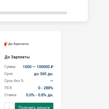
До Зарплаты
Сумма
1000 — 100000 ₽
Срок
до 365 дн.
Срок без %
—
ПСК
0 - 288%
Ставка
0.0% - 0.8% дн.
Получить деньги
i