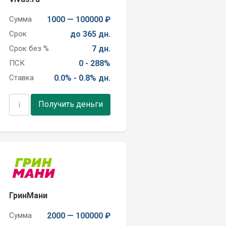
Сумма
1000 — 100000 ₽
Срок
до 365 дн.
Срок без %
7 дн.
ПСК
0 - 288%
Ставка
0.0% - 0.8% дн.
Получить деньги
i
ГринМани
Сумма
2000 — 100000 ₽