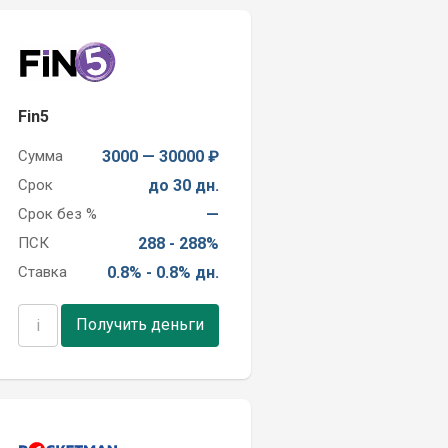
Fin5
Сумма
3000 — 30000 ₽
Срок
до 30 дн.
Срок без %
—
ПСК
288 - 288%
Ставка
0.8% - 0.8% дн.
Получить деньги
i