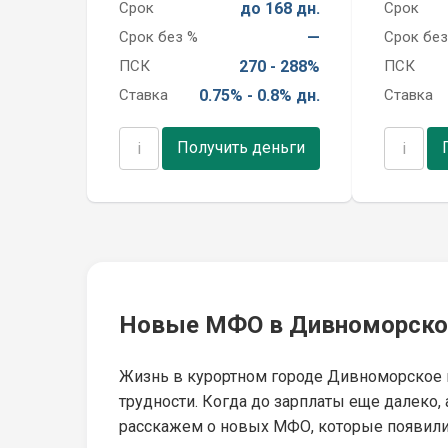
Срок
до 168 дн.
Срок
Срок без %
—
Срок без
ПСК
270 - 288%
ПСК
Ставка
0.75% - 0.8% дн.
Ставка
Получить деньги
i
i
Новые МФО в Дивноморском:
Жизнь в курортном городе Дивноморское 
трудности. Когда до зарплаты еще далеко
расскажем о новых МФО, которые появили