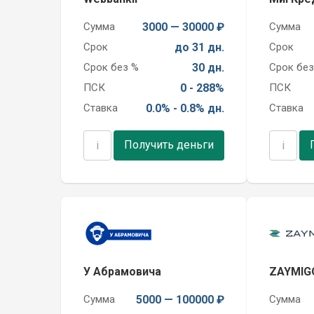
Сумма
3000 — 30000 ₽
Сумма
Срок
до 31 дн.
Срок
Срок без %
30 дн.
Срок без
ПСК
0 - 288%
ПСК
Ставка
0.0% - 0.8% дн.
Ставка
Получить деньги
i
i
У Абрамовича
ZAYMIG
Сумма
5000 — 100000 ₽
Сумма