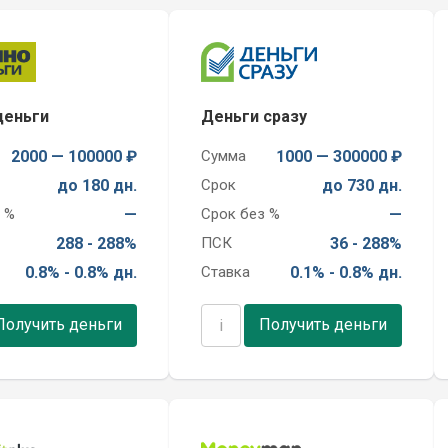
деньги
Деньги сразу
2000 — 100000 ₽
Сумма
1000 — 300000 ₽
до 180 дн.
Срок
до 730 дн.
 %
—
Срок без %
—
288 - 288%
ПСК
36 - 288%
0.8% - 0.8% дн.
Ставка
0.1% - 0.8% дн.
Получить деньги
Получить деньги
i