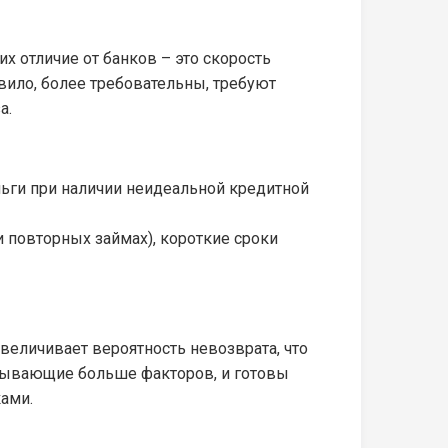
 отличие от банков – это скорость
вило, более требовательны, требуют
а.
ьги при наличии неидеальной кредитной
 повторных займах), короткие сроки
величивает вероятность невозврата, что
итывающие больше факторов, и готовы
ами.