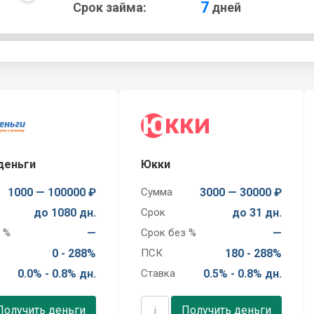
7
Срок займа:
дней
деньги
Юкки
1000 — 100000 ₽
Сумма
3000 — 30000 ₽
до 1080 дн.
Срок
до 31 дн.
 %
—
Срок без %
—
0 - 288%
ПСК
180 - 288%
0.0% - 0.8% дн.
Ставка
0.5% - 0.8% дн.
Получить деньги
Получить деньги
i