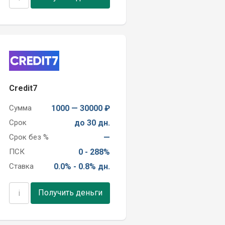
Credit7
Сумма
1000 — 30000 ₽
Срок
до 30 дн.
Срок без %
—
ПСК
0 - 288%
Ставка
0.0% - 0.8% дн.
Получить деньги
i