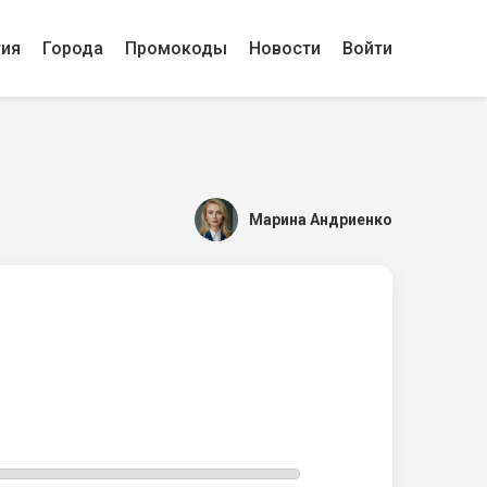
гия
Города
Промокоды
Новости
Войти
Марина Андриенко