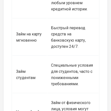
любым уровнем
кредитной истории.
Быстрый перевод
Займ на карту
средств на
мгновенно
банковскую карту,
доступен 24/7.
Специальные условия
Займ
для студентов, часто с
студентам
пониженными
требованиями.
Займ от физического
лица, условия могут