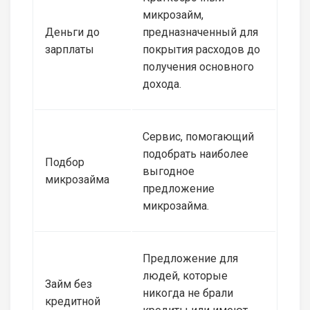
микрозайм,
Деньги до
предназначенный для
зарплаты
покрытия расходов до
получения основного
дохода.
Сервис, помогающий
подобрать наиболее
Подбор
выгодное
микрозайма
предложение
микрозайма.
Предложение для
людей, которые
Займ без
никогда не брали
кредитной