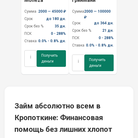
Moneza
ГринМани
Сумма
2000 — 45000 ₽
Сумма
2000 — 100000
₽
Срок
до 180 дн.
Срок
до 364 дн.
Срок без %
35 дн.
Срок без %
21 дн.
ПСК
0 - 288%
ПСК
0 - 288%
Ставка
0.0% - 0.8% дн.
Ставка
0.0% - 0.8% дн.
Получить
i
Получить
i
деньги
деньги
Займ абсолютно всем в
Кропоткине: Финансовая
помощь без лишних хлопот