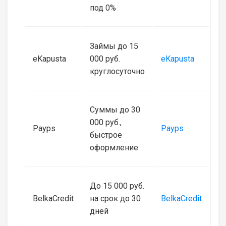
под 0%
Займы до 15
eKapusta
000 руб.
eKapusta
круглосуточно
Суммы до 30
000 руб.,
Payps
Payps
быстрое
оформление
До 15 000 руб.
BelkaCredit
на срок до 30
BelkaCredit
дней