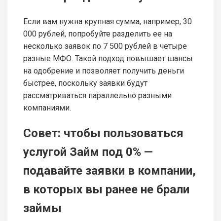
Если вам нужна крупная сумма, например, 30
000 рублей, попробуйте разделить ее на
несколько заявок по 7 500 рублей в четыре
разные МФО. Такой подход повышает шансы
на одобрение и позволяет получить деньги
быстрее, поскольку заявки будут
рассматриваться параллельно разными
компаниями.
Совет: чтобы пользоваться
услугой Займ под 0% —
подавайте заявки в компании,
в которых вы ранее не брали
займы