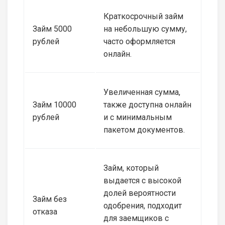
Краткосрочный займ
Займ 5000
на небольшую сумму,
рублей
часто оформляется
онлайн.
Увеличенная сумма,
Займ 10000
также доступна онлайн
рублей
и с минимальным
пакетом документов.
Займ, который
выдается с высокой
долей вероятности
Займ без
одобрения, подходит
отказа
для заемщиков с