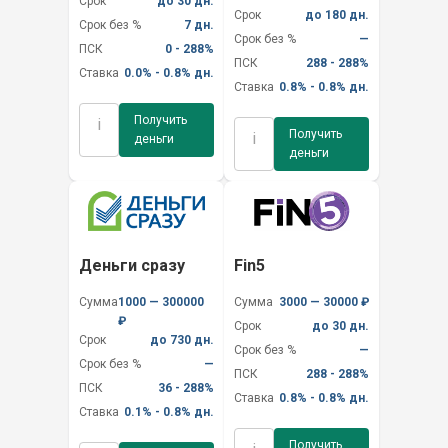
Срок
до 30 дн.
Срок
до 180 дн.
Срок без %
7 дн.
Срок без %
—
ПСК
0 - 288%
ПСК
288 - 288%
Ставка
0.0% - 0.8% дн.
Ставка
0.8% - 0.8% дн.
Получить
i
Получить
i
деньги
деньги
Деньги сразу
Fin5
Сумма
1000 — 300000
Сумма
3000 — 30000 ₽
₽
Срок
до 30 дн.
Срок
до 730 дн.
Срок без %
—
Срок без %
—
ПСК
288 - 288%
ПСК
36 - 288%
Ставка
0.8% - 0.8% дн.
Ставка
0.1% - 0.8% дн.
Получить