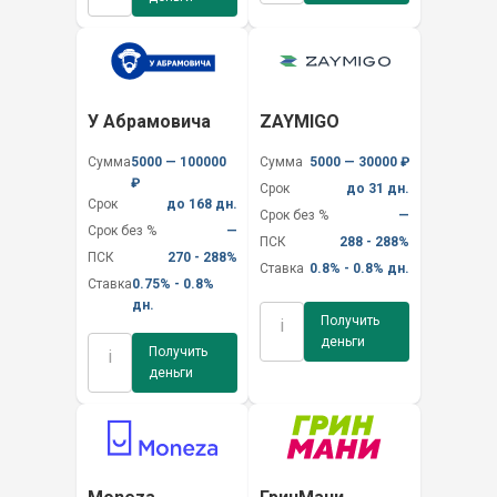
У Абрамовича
ZAYMIGO
Сумма
5000 — 100000
Сумма
5000 — 30000 ₽
₽
Срок
до 31 дн.
Срок
до 168 дн.
Срок без %
—
Срок без %
—
ПСК
288 - 288%
ПСК
270 - 288%
Ставка
0.8% - 0.8% дн.
Ставка
0.75% - 0.8%
дн.
Получить
i
деньги
Получить
i
деньги