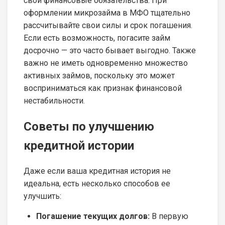
свои финансовые обязательства. При
оформлении микрозайма в МФО тщательно
рассчитывайте свои силы и срок погашения.
Если есть возможность, погасите займ
досрочно — это часто бывает выгодно. Также
важно не иметь одновременно множество
активных займов, поскольку это может
восприниматься как признак финансовой
нестабильности.
Советы по улучшению
кредитной истории
Даже если ваша кредитная история не
идеальна, есть несколько способов ее
улучшить:
Погашение текущих долгов:
В первую