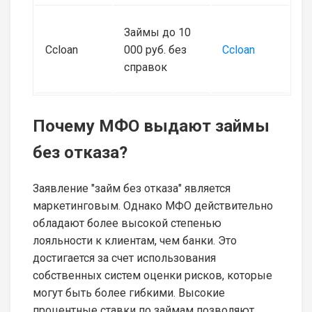
Займы до 10
Ccloan
000 руб. без
Ccloan
справок
Почему МФО выдают займы
без отказа?
Заявление "займ без отказа" является
маркетинговым. Однако МФО действительно
обладают более высокой степенью
лояльности к клиентам, чем банки. Это
достигается за счет использования
собственных систем оценки рисков, которые
могут быть более гибкими. Высокие
процентные ставки по займам позволяют