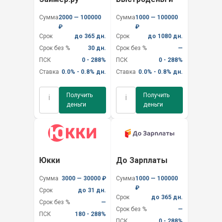
Сумма
2000 — 100000
Сумма
1000 — 100000
₽
₽
Срок
до 365 дн.
Срок
до 1080 дн.
Срок без %
30 дн.
Срок без %
—
ПСК
0 - 288%
ПСК
0 - 288%
Ставка
0.0% - 0.8% дн.
Ставка
0.0% - 0.8% дн.
Получить
Получить
i
i
деньги
деньги
Юкки
До Зарплаты
Сумма
3000 — 30000 ₽
Сумма
1000 — 100000
₽
Срок
до 31 дн.
Срок
до 365 дн.
Срок без %
—
Срок без %
—
ПСК
180 - 288%
ПСК
0 - 288%