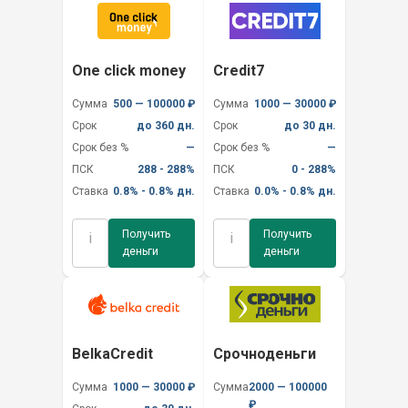
One click money
Credit7
Сумма
500 — 100000 ₽
Сумма
1000 — 30000 ₽
Срок
до 360 дн.
Срок
до 30 дн.
Срок без %
—
Срок без %
—
ПСК
288 - 288%
ПСК
0 - 288%
Ставка
0.8% - 0.8% дн.
Ставка
0.0% - 0.8% дн.
Получить
Получить
i
i
деньги
деньги
BelkaCredit
Срочноденьги
Сумма
1000 — 30000 ₽
Сумма
2000 — 100000
₽