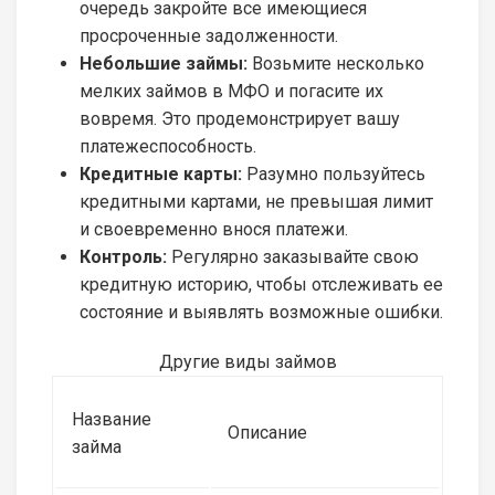
очередь закройте все имеющиеся
просроченные задолженности.
Небольшие займы:
Возьмите несколько
мелких займов в МФО и погасите их
вовремя. Это продемонстрирует вашу
платежеспособность.
Кредитные карты:
Разумно пользуйтесь
кредитными картами, не превышая лимит
и своевременно внося платежи.
Контроль:
Регулярно заказывайте свою
кредитную историю, чтобы отслеживать ее
состояние и выявлять возможные ошибки.
Другие виды займов
Название
Описание
займа