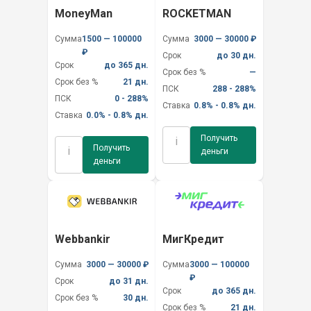
MoneyMan
ROCKETMAN
Сумма
1500 — 100000
Сумма
3000 — 30000 ₽
₽
Срок
до 30 дн.
Срок
до 365 дн.
Срок без %
—
Срок без %
21 дн.
ПСК
288 - 288%
ПСК
0 - 288%
Ставка
0.8% - 0.8% дн.
Ставка
0.0% - 0.8% дн.
Получить
i
Получить
i
деньги
деньги
Webbankir
МигКредит
Сумма
3000 — 30000 ₽
Сумма
3000 — 100000
₽
Срок
до 31 дн.
Срок
до 365 дн.
Срок без %
30 дн.
Срок без %
21 дн.