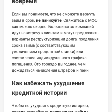
вовремя
Если вы понимаете, что не сможете вернуть
займ в срок,
не паникуйте
. Свяжитесь с МФО
как можно скорее. Большинство компаний
идут навстречу клиентам и могут предложить
варианты реструктуризации долга, продления
срока займа (с соответствующим
увеличением процентной ставки) или
составление индивидуального графика
погашения. Это гораздо выгоднее, чем
дожидаться начисления штрафов и пени.
Как избежать ухудшения
кредитной истории
Чтобы не ухудшить кредитную историю,
всегда старайтесь возвращать займы