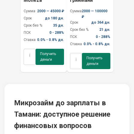
Moneza
ГринМани
Сумма
2000 — 45000 ₽
Сумма
2000 — 100000
₽
Срок
до 180 дн.
Срок
до 364 дн.
Срок без %
35 дн.
Срок без %
21 дн.
ПСК
0 - 288%
ПСК
0 - 288%
Ставка
0.0% - 0.8% дн.
Ставка
0.0% - 0.8% дн.
Получить
i
Получить
i
деньги
деньги
Микрозайм до зарплаты в
Тамани: доступное решение
финансовых вопросов