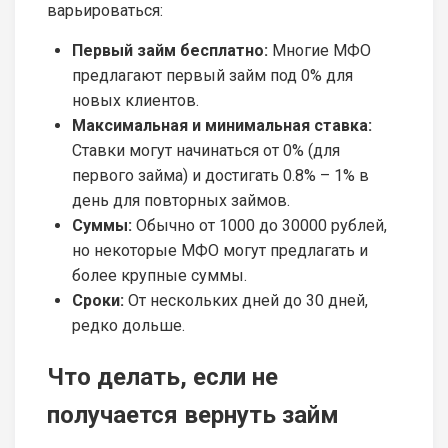
варьироваться:
Первый займ бесплатно:
Многие МФО
предлагают первый займ под 0% для
новых клиентов.
Максимальная и минимальная ставка:
Ставки могут начинаться от 0% (для
первого займа) и достигать 0.8% – 1% в
день для повторных займов.
Суммы:
Обычно от 1000 до 30000 рублей,
но некоторые МФО могут предлагать и
более крупные суммы.
Сроки:
От нескольких дней до 30 дней,
редко дольше.
Что делать, если не
получается вернуть займ