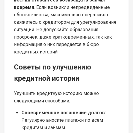
вовремя
. Если возникли непредвиденные
обстоятельства, максимально оперативно
свяжитесь с кредитором для урегулирования
ситуации. Не допускайте образования
просрочек, даже кратковременных, так как
информация о них передается в бюро
кредитных историй.
Советы по улучшению
кредитной истории
Улучшить кредитную историю можно
следующими способами:
Своевременное погашение долгов:
Регулярно вносите платежи по всем
кредитам и займам.