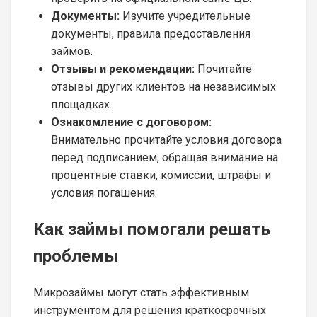
Документы:
Изучите учредительные
документы, правила предоставления
займов.
Отзывы и рекомендации:
Почитайте
отзывы других клиентов на независимых
площадках.
Ознакомление с договором:
Внимательно прочитайте условия договора
перед подписанием, обращая внимание на
процентные ставки, комиссии, штрафы и
условия погашения.
Как займы помогали решать
проблемы
Микрозаймы могут стать эффективным
инструментом для решения краткосрочных