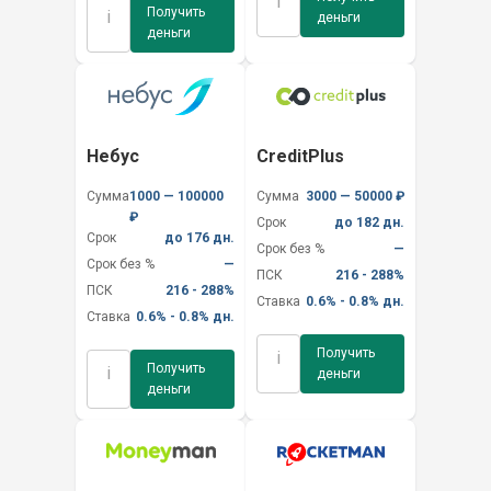
i
Получить
i
деньги
деньги
Небус
CreditPlus
Сумма
1000 — 100000
Сумма
3000 — 50000 ₽
₽
Срок
до 182 дн.
Срок
до 176 дн.
Срок без %
—
Срок без %
—
ПСК
216 - 288%
ПСК
216 - 288%
Ставка
0.6% - 0.8% дн.
Ставка
0.6% - 0.8% дн.
Получить
i
Получить
i
деньги
деньги