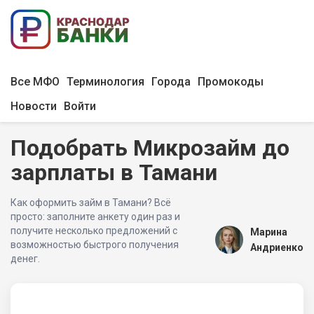
Все МФО
Терминология
Города
Промокоды
Новости
Войти
Подобрать Микрозайм до
зарплаты в Тамани
Как оформить займ в Тамани? Всё
просто: заполните анкету один раз и
получите несколько предложений с
Марина
возможностью быстрого получения
Андриенко
денег.