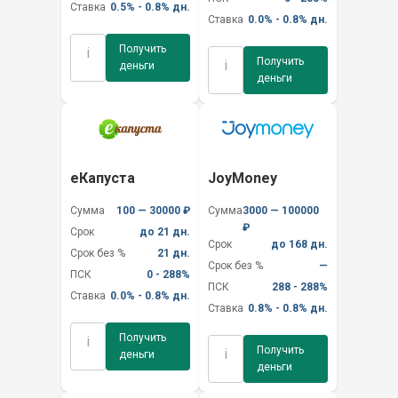
Ставка
0.5% - 0.8% дн.
Ставка
0.0% - 0.8% дн.
Получить
i
Получить
i
деньги
деньги
еКапуста
JoyMoney
Сумма
100 — 30000 ₽
Сумма
3000 — 100000
₽
Срок
до 21 дн.
Срок
до 168 дн.
Срок без %
21 дн.
Срок без %
—
ПСК
0 - 288%
ПСК
288 - 288%
Ставка
0.0% - 0.8% дн.
Ставка
0.8% - 0.8% дн.
Получить
i
Получить
i
деньги
деньги