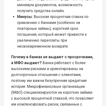
минимум документов, возможность
получить средства онлайн.
Минусы:
Высокая процентная ставка по
сравнению с банками (особенно на
повторные займы), короткий срок
погашения, который может привести к
увеличению переплаты при
несвоевременном возврате.
Почему в банках не выдают с просрочками,
а МФО выдают?
Банки работают с более
высокими рисками и ориентированы на
долгосрочные отношения с клиентами,
поэтому им важна безупречная кредитная
история. Микрофинансовые организации
(МФО) специализируются на коротких займах
с высокой процентной ставкой, что позволяет
им компенсировать риски, связанные с