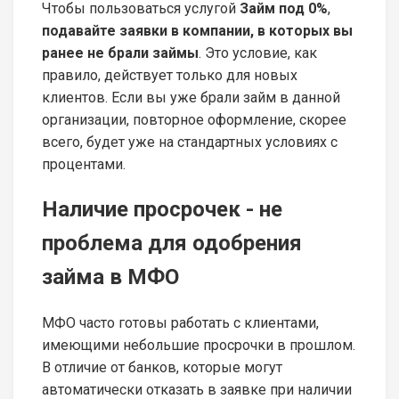
Чтобы пользоваться услугой
Займ под 0%
,
подавайте заявки в компании, в которых вы
ранее не брали займы
. Это условие, как
правило, действует только для новых
клиентов. Если вы уже брали займ в данной
организации, повторное оформление, скорее
всего, будет уже на стандартных условиях с
процентами.
Наличие просрочек - не
проблема для одобрения
займа в МФО
МФО часто готовы работать с клиентами,
имеющими небольшие просрочки в прошлом.
В отличие от банков, которые могут
автоматически отказать в заявке при наличии