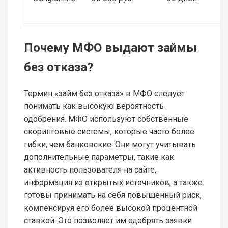
Почему МФО выдают займы
без отказа?
Термин «займ без отказа» в МФО следует
понимать как высокую вероятность
одобрения. МФО используют собственные
скоринговые системы, которые часто более
гибки, чем банковские. Они могут учитывать
дополнительные параметры, такие как
активность пользователя на сайте,
информация из открытых источников, а также
готовы принимать на себя повышенный риск,
компенсируя его более высокой процентной
ставкой. Это позволяет им одобрять заявки