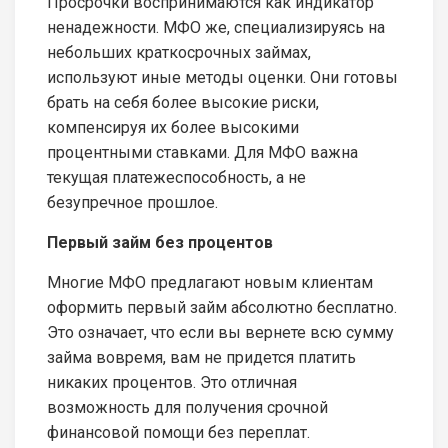
Просрочки воспринимаются как индикатор
ненадежности. МФО же, специализируясь на
небольших краткосрочных займах,
используют иные методы оценки. Они готовы
брать на себя более высокие риски,
компенсируя их более высокими
процентными ставками. Для МФО важна
текущая платежеспособность, а не
безупречное прошлое.
Первый займ без процентов
Многие МФО предлагают новым клиентам
оформить первый займ абсолютно бесплатно.
Это означает, что если вы вернете всю сумму
займа вовремя, вам не придется платить
никаких процентов. Это отличная
возможность для получения срочной
финансовой помощи без переплат.