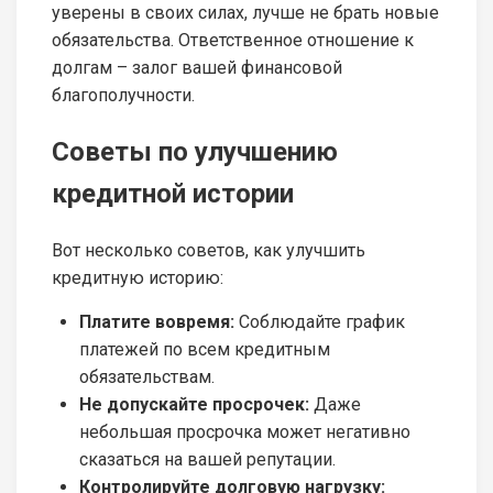
уверены в своих силах, лучше не брать новые
обязательства. Ответственное отношение к
долгам – залог вашей финансовой
благополучности.
Советы по улучшению
кредитной истории
Вот несколько советов, как улучшить
кредитную историю:
Платите вовремя:
Соблюдайте график
платежей по всем кредитным
обязательствам.
Не допускайте просрочек:
Даже
небольшая просрочка может негативно
сказаться на вашей репутации.
Контролируйте долговую нагрузку: