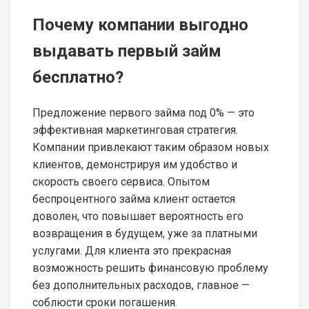
Почему компании выгодно
выдавать первый займ
бесплатно?
Предложение первого займа под 0% — это
эффективная маркетинговая стратегия.
Компании привлекают таким образом новых
клиентов, демонстрируя им удобство и
скорость своего сервиса. Опытом
беспроцентного займа клиент остается
доволен, что повышает вероятность его
возвращения в будущем, уже за платными
услугами. Для клиента это прекрасная
возможность решить финансовую проблему
без дополнительных расходов, главное —
соблюсти сроки погашения.