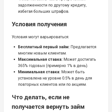
задолженности по другому кредиту,
избегая больших штрафов.
Условия получения
Условия могут варьироваться:
Бесплатный первый займ:
Предлагается
многим новым клиентам.
Максимальная ставка:
Может достигать
365% годовых (примерно 1% в день).
Минимальная ставка:
Может быть
установлена на уровне 0.5% в день для
повторных клиентов или по акциям.
Что делать, если не
получается вернуть займ