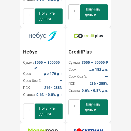
Получить
i
Получить
i
деньги
деньги
Небус
CreditPlus
Сумма
1000 — 100000
Сумма
3000 — 50000 ₽
₽
Срок
до 182 дн.
Срок
до 176 дн.
Срок без %
—
Срок без %
—
ПСК
216 - 288%
ПСК
216 - 288%
Ставка
0.6% - 0.8% дн.
Ставка
0.6% - 0.8% дн.
Получить
i
Получить
i
деньги
деньги