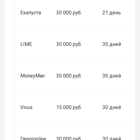
Екапуста
30 000 руб.
21 день
LIME
30 000 руб.
30 дней
MoneyMan
30 000 руб.
30 дней
Vivus
15 000 руб.
30 дней
Dengionline
30 000 руб.
30 дней