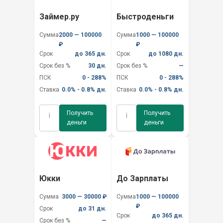
Займер.ру
Быстроденьги
Сумма
2000 — 100000
Сумма
1000 — 100000
₽
₽
Срок
до 365 дн.
Срок
до 1080 дн.
Срок без %
30 дн.
Срок без %
—
ПСК
0 - 288%
ПСК
0 - 288%
Ставка
0.0% - 0.8% дн.
Ставка
0.0% - 0.8% дн.
Получить
Получить
i
i
деньги
деньги
Юкки
До Зарплаты
Сумма
3000 — 30000 ₽
Сумма
1000 — 100000
₽
Срок
до 31 дн.
Срок
до 365 дн.
Срок без %
—