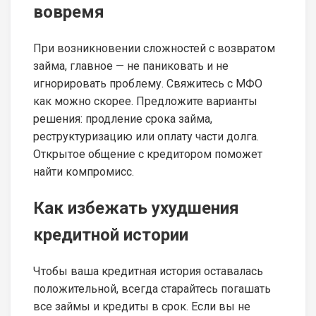
вовремя
При возникновении сложностей с возвратом
займа, главное — не паниковать и не
игнорировать проблему. Свяжитесь с МФО
как можно скорее. Предложите варианты
решения: продление срока займа,
реструктуризацию или оплату части долга.
Открытое общение с кредитором поможет
найти компромисс.
Как избежать ухудшения
кредитной истории
Чтобы ваша кредитная история оставалась
положительной, всегда старайтесь погашать
все займы и кредиты в срок. Если вы не