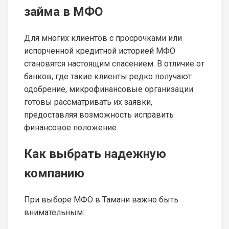
займа в МФО
Для многих клиентов с просрочками или
испорченной кредитной историей МФО
становятся настоящим спасением. В отличие от
банков, где такие клиенты редко получают
одобрение, микрофинансовые организации
готовы рассматривать их заявки,
предоставляя возможность исправить
финансовое положение.
Как выбрать надежную
компанию
При выборе МФО в Тамани важно быть
внимательным: