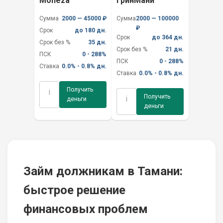
Moneza
ГринМани
Сумма
2000 — 45000 ₽
Сумма
2000 — 100000
₽
Срок
до 180 дн.
Срок
до 364 дн.
Срок без %
35 дн.
Срок без %
21 дн.
ПСК
0 - 288%
ПСК
0 - 288%
Ставка
0.0% - 0.8% дн.
Ставка
0.0% - 0.8% дн.
Получить
i
Получить
i
деньги
деньги
Займ должникам в Тамани:
быстрое решение
финансовых проблем