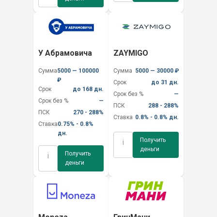
У Абрамовича
ZAYMIGO
Сумма
5000 — 100000
Сумма
5000 — 30000 ₽
₽
Срок
до 31 дн.
Срок
до 168 дн.
Срок без %
—
Срок без %
—
ПСК
288 - 288%
ПСК
270 - 288%
Ставка
0.8% - 0.8% дн.
Ставка
0.75% - 0.8%
дн.
Получить
i
деньги
Получить
i
деньги