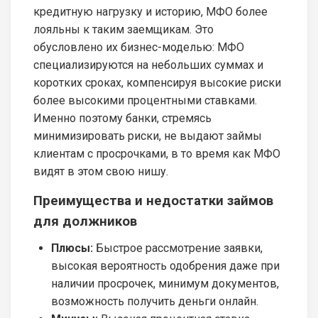
кредитную нагрузку и историю, МФО более
лояльны к таким заемщикам. Это
обусловлено их бизнес-моделью: МФО
специализируются на небольших суммах и
коротких сроках, компенсируя высокие риски
более высокими процентными ставками.
Именно поэтому банки, стремясь
минимизировать риски, не выдают займы
клиентам с просрочками, в то время как МФО
видят в этом свою нишу.
Преимущества и недостатки займов
для должников
Плюсы:
Быстрое рассмотрение заявки,
высокая вероятность одобрения даже при
наличии просрочек, минимум документов,
возможность получить деньги онлайн.