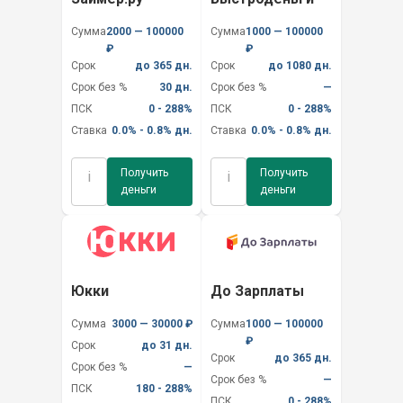
Сумма
2000 — 100000
Сумма
1000 — 100000
₽
₽
Срок
до 365 дн.
Срок
до 1080 дн.
Срок без %
30 дн.
Срок без %
—
ПСК
0 - 288%
ПСК
0 - 288%
Ставка
0.0% - 0.8% дн.
Ставка
0.0% - 0.8% дн.
Получить
Получить
i
i
деньги
деньги
Юкки
До Зарплаты
Сумма
3000 — 30000 ₽
Сумма
1000 — 100000
₽
Срок
до 31 дн.
Срок
до 365 дн.
Срок без %
—
Срок без %
—
ПСК
180 - 288%
ПСК
0 - 288%