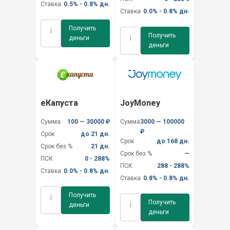
Ставка
0.5% - 0.8% дн.
Ставка
0.0% - 0.8% дн.
Получить
i
Получить
i
деньги
деньги
еКапуста
JoyMoney
Сумма
100 — 30000 ₽
Сумма
3000 — 100000
₽
Срок
до 21 дн.
Срок
до 168 дн.
Срок без %
21 дн.
Срок без %
—
ПСК
0 - 288%
ПСК
288 - 288%
Ставка
0.0% - 0.8% дн.
Ставка
0.8% - 0.8% дн.
Получить
i
Получить
i
деньги
деньги