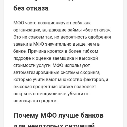
без отказа
МФО часто позиционируют себя как
организации, выдающие займы «без отказа».
Это не совсем так, но вероятность одобрения
заявки в МФО значительно выше, чем в
банке. Причина кроется в более гибком
подходе к оценке заемщика и высокой
стоимости услуги. МФО используют
автоматизированные системы скоринга,
которые учитывают множество факторов, а
высокая процентная ставка позволяет
покрыть потенциальные убытки от
невозврата средств.
Почему МФО лучше банков
для некоторых ситуаций