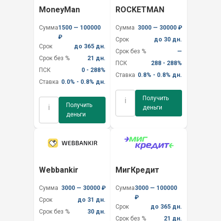
MoneyMan
ROCKETMAN
Сумма
1500 — 100000
Сумма
3000 — 30000 ₽
₽
Срок
до 30 дн.
Срок
до 365 дн.
Срок без %
—
Срок без %
21 дн.
ПСК
288 - 288%
ПСК
0 - 288%
Ставка
0.8% - 0.8% дн.
Ставка
0.0% - 0.8% дн.
Получить
i
Получить
i
деньги
деньги
Webbankir
МигКредит
Сумма
3000 — 30000 ₽
Сумма
3000 — 100000
₽
Срок
до 31 дн.
Срок
до 365 дн.
Срок без %
30 дн.
Срок без %
21 дн.