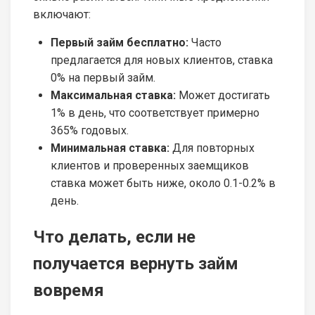
включают:
Первый займ бесплатно:
Часто
предлагается для новых клиентов, ставка
0% на первый займ.
Максимальная ставка:
Может достигать
1% в день, что соответствует примерно
365% годовых.
Минимальная ставка:
Для повторных
клиентов и проверенных заемщиков
ставка может быть ниже, около 0.1-0.2% в
день.
Что делать, если не
получается вернуть займ
вовремя