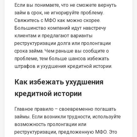
Если вы понимаете, что не сможете вернуть
займ в срок, не игнорируйте проблему.
Свяжитесь с МФО как можно скорее.
Большинство компаний идут навстречу
клиентам и предлагают варианты
реструктуризации долга или пролонгации
срока займа. Чем раньше вы сообщите о
проблеме, тем больше шансов избежать
штрафов и ухудшения кредитной истории.
Как избежать ухудшения
кредитной истории
Главное правило – своевременно погашать
займы. Если возникли трудности, используйте
возможность пролонгации или
реструктуризации, предложенную МФО. Это