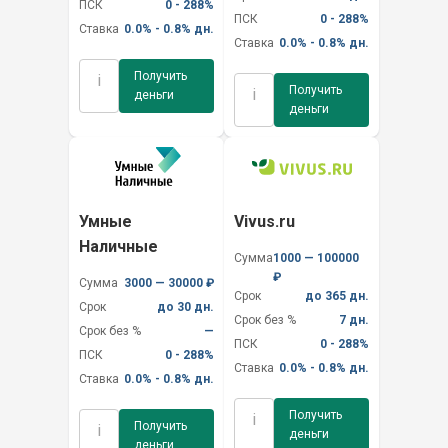
ПСК
0 - 288%
ПСК
0 - 288%
Ставка
0.0% - 0.8% дн.
Ставка
0.0% - 0.8% дн.
Получить
i
Получить
i
деньги
деньги
Умные
Vivus.ru
Наличные
Сумма
1000 — 100000
₽
Сумма
3000 — 30000 ₽
Срок
до 365 дн.
Срок
до 30 дн.
Срок без %
7 дн.
Срок без %
—
ПСК
0 - 288%
ПСК
0 - 288%
Ставка
0.0% - 0.8% дн.
Ставка
0.0% - 0.8% дн.
Получить
i
Получить
i
деньги
деньги