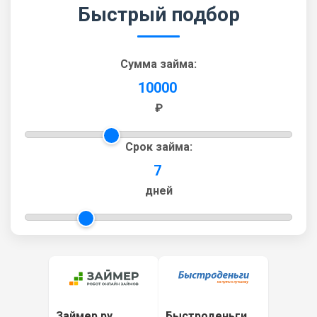
Быстрый подбор
Сумма займа:
10000
₽
Срок займа:
7
дней
Займер.ру
Быстроденьги