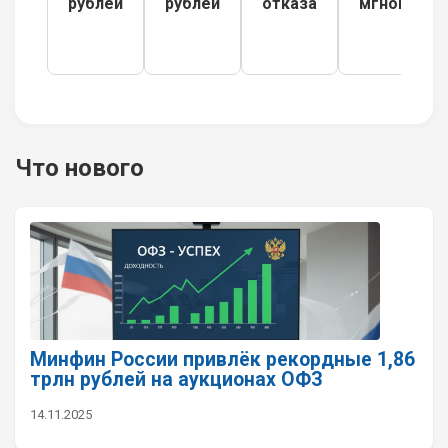
рублей
рублей
отказа
мгновенно
Что нового
Минфин России привлёк рекордные 1,86
трлн рублей на аукционах ОФЗ
14.11.2025