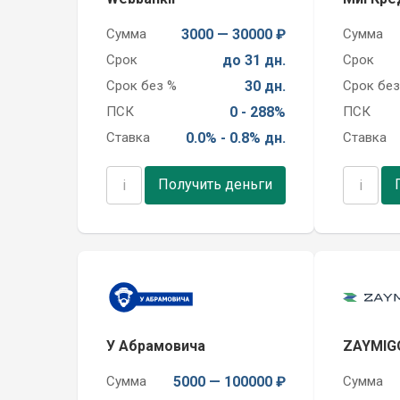
Сумма
3000 — 30000 ₽
Сумма
Срок
до 31 дн.
Срок
Срок без %
30 дн.
Срок без
ПСК
0 - 288%
ПСК
Ставка
0.0% - 0.8% дн.
Ставка
Получить деньги
i
i
У Абрамовича
ZAYMIG
Сумма
5000 — 100000 ₽
Сумма