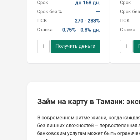
Срок
до 168 дн.
Срок
Срок без %
—
Срок без
ПСК
270 - 288%
ПСК
Ставка
0.75% - 0.8% дн.
Ставка
Получить деньги
i
i
Займ на карту в Тамани: эк
В современном ритме жизни, когда каждая 
без лишних сложностей – первостепенная з
банковским услугам может быть ограничен