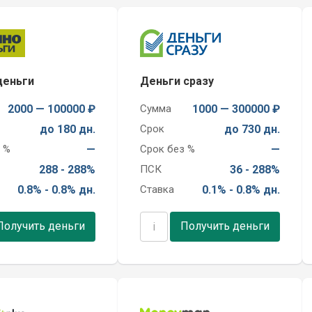
деньги
Деньги сразу
2000 — 100000 ₽
Сумма
1000 — 300000 ₽
до 180 дн.
Срок
до 730 дн.
 %
—
Срок без %
—
288 - 288%
ПСК
36 - 288%
0.8% - 0.8% дн.
Ставка
0.1% - 0.8% дн.
Получить деньги
Получить деньги
i