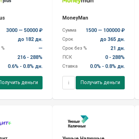
us
MoneyMan
3000 — 50000 ₽
Сумма
1500 — 100000 ₽
до 182 дн.
Срок
до 365 дн.
 %
—
Срок без %
21 дн.
216 - 288%
ПСК
0 - 288%
0.6% - 0.8% дн.
Ставка
0.0% - 0.8% дн.
Получить деньги
Получить деньги
i
дит
Умные Наличные