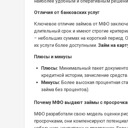
наиболее удобным и оперативным решени
Отличия от банковских услуг
Ключевое отличие займов от МФО заключае
длительный срок и имеют строгие критер
– небольших суммах на короткий период. 
их услуги более доступными.
Займ на карт
Плюсы и минусы
Плюсы:
Минимальный пакет документов
кредитной истории, зачисление средств 
Минусы:
Более высокая процентная ст
займа без процентов).
Почему МФО выдают займы с просрочка
МФО разработали свою модель оценки риск
просрочками, они компенсируют потенциаль