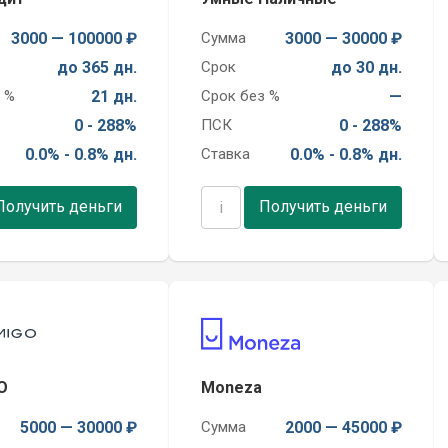
3000 — 100000 ₽
Сумма
3000 — 30000 ₽
до 365 дн.
Срок
до 30 дн.
 %
21 дн.
Срок без %
—
0 - 288%
ПСК
0 - 288%
0.0% - 0.8% дн.
Ставка
0.0% - 0.8% дн.
Получить деньги
Получить деньги
i
O
Moneza
5000 — 30000 ₽
Сумма
2000 — 45000 ₽