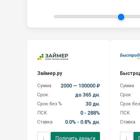
Займер.ру
Быстро
Сумма
2000 — 100000 ₽
Сумма
Срок
до 365 дн.
Срок
Срок без %
30 дн.
Срок без
ПСК
0 - 288%
ПСК
Ставка
0.0% - 0.8% дн.
Ставка
Получить деньги
i
i