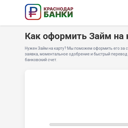
Как оформить Займ на 
Нужен Займ на карту? Мы поможем оформить его за 
заявка, моментальное одобрение и быстрый перевод 
банковский счет.