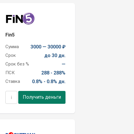
Fin5
Сумма
3000 — 30000 ₽
Срок
до 30 дн.
Срок без %
—
ПСК
288 - 288%
Ставка
0.8% - 0.8% дн.
Получить деньги
i