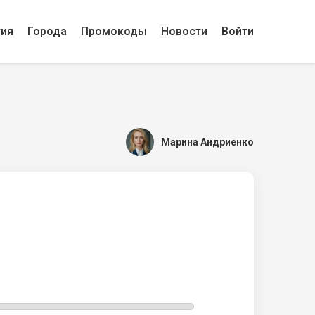
гия
Города
Промокоды
Новости
Войти
Марина Андриенко