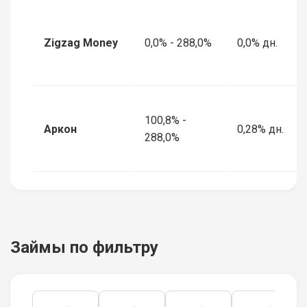
Zigzag Money
0,0% - 288,0%
0,0% дн.
100,8% -
Аркон
0,28% дн.
288,0%
Займы по фильтру