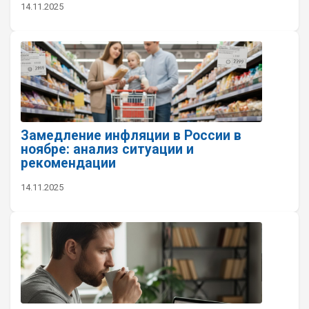
14.11.2025
Замедление инфляции в России в
ноябре: анализ ситуации и
рекомендации
14.11.2025