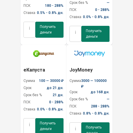
Срок без %
—
ПСК
180 - 288%
ПСК
0 - 288%
Ставка
0.5% - 0.8% дн.
Ставка
0.0% - 0.8% дн.
Получить
i
Получить
i
деньги
деньги
еКапуста
JoyMoney
Сумма
100 — 30000 ₽
Сумма
3000 — 100000
₽
Срок
до 21 дн.
Срок
до 168 дн.
Срок без %
21 дн.
Срок без %
—
ПСК
0 - 288%
ПСК
288 - 288%
Ставка
0.0% - 0.8% дн.
Ставка
0.8% - 0.8% дн.
Получить
i
Получить
i
деньги