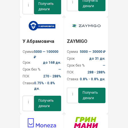
Получить
i
Получить
i
деньги
деньги
У Абрамовича
ZAYMIGO
Сумма
5000 — 100000
Сумма
5000 — 30000 ₽
₽
Срок
до 31 дн.
Срок
до 168 дн.
Срок без %
—
Срок без %
—
ПСК
288 - 288%
ПСК
270 - 288%
Ставка
0.8% - 0.8% дн.
Ставка
0.75% - 0.8%
дн.
Получить
i
деньги
Получить
i
деньги