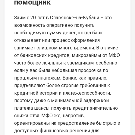
помощник
Займ с 20 лет в Славянске-на-Кубани – это
возможность оперативно получить
необходимую сумму денег, когда банк
отказывает или процесс оформления
занимает слишком много времени. В отличие
от банковских кредитов, микрозаймы от МФО
часто более лояльны к заемщикам, особенно
если у вас была небольшая просрочка по
прошлым платежам. Банки, как правило,
предъявляют более строгие требования к
кредитной истории и платежеспособности,
поэтому даже с минимальной задержкой
платежа шансы получить кредит значительно
снижаются. МФО же, напротив,
ориентированы на предоставление быстрых и
доступных финансовых решений для