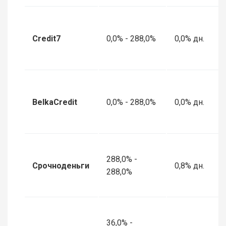
Credit7
0,0% - 288,0%
0,0% дн.
BelkaCredit
0,0% - 288,0%
0,0% дн.
288,0% -
Срочноденьги
0,8% дн.
288,0%
36,0% -