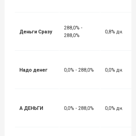
288,0% -
Деньги Сразу
0,8% дн.
288,0%
Надо денег
0,0% - 288,0%
0,0% дн.
А ДЕНЬГИ
0,0% - 288,0%
0,0% дн.