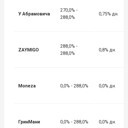
270,0% -
У Абрамовича
0,75% дн.
288,0%
288,0% -
ZAYMIGO
0,8% дн.
288,0%
Moneza
0,0% - 288,0%
0,0% дн.
ГринМани
0,0% - 288,0%
0,0% дн.