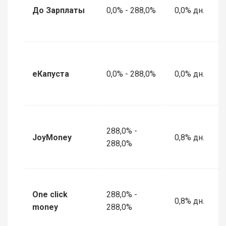
До Зарплаты
0,0% - 288,0%
0,0% дн.
еКапуста
0,0% - 288,0%
0,0% дн.
288,0% -
JoyMoney
0,8% дн.
288,0%
One click
288,0% -
0,8% дн.
money
288,0%