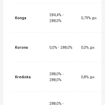
284,4% -
Konga
0,79% дн.
288,0%
Korona
0,0% - 288,0%
0,0% дн.
288,0% -
Krediska
0,8% дн.
288,0%
288,0% -