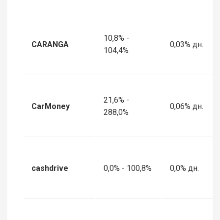
10,8% -
CARANGA
0,03% дн.
104,4%
21,6% -
CarMoney
0,06% дн.
288,0%
cashdrive
0,0% - 100,8%
0,0% дн.