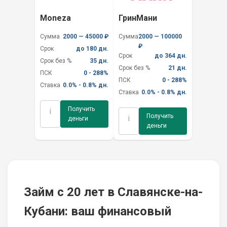
Moneza
ГринМани
Сумма
2000 — 45000 ₽
Сумма
2000 — 100000
₽
Срок
до 180 дн.
Срок
до 364 дн.
Срок без %
35 дн.
Срок без %
21 дн.
ПСК
0 - 288%
ПСК
0 - 288%
Ставка
0.0% - 0.8% дн.
Ставка
0.0% - 0.8% дн.
Получить
i
Получить
i
деньги
деньги
Займ с 20 лет в Славянске-на-
Кубани: ваш финансовый