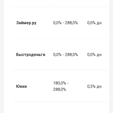
Займер.ру
0,0% - 288,0%
0,0% дн.
Быстроденьги
0,0% - 288,0%
0,0% дн.
180,0% -
Юкки
0,5% дн.
288,0%