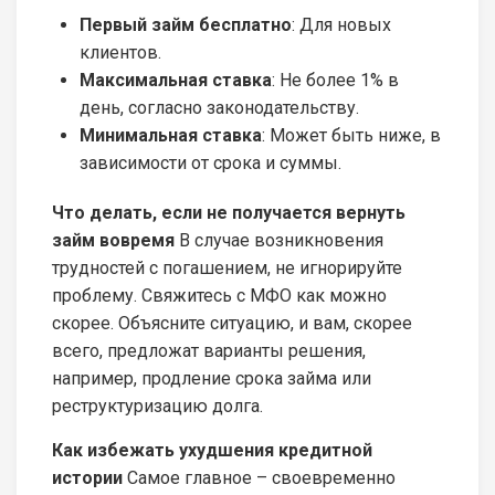
Первый займ бесплатно
: Для новых
клиентов.
Максимальная ставка
: Не более 1% в
день, согласно законодательству.
Минимальная ставка
: Может быть ниже, в
зависимости от срока и суммы.
Что делать, если не получается вернуть
займ вовремя
В случае возникновения
трудностей с погашением, не игнорируйте
проблему. Свяжитесь с МФО как можно
скорее. Объясните ситуацию, и вам, скорее
всего, предложат варианты решения,
например, продление срока займа или
реструктуризацию долга.
Как избежать ухудшения кредитной
истории
Самое главное – своевременно