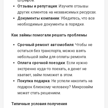
штрафов.
Отзывы и репутация
: Изучите отзывы
других клиентов на независимых ресурсах.
Документы компании
: Убедитесь, что все
необходимые документы в порядке.
Как займы помогали решать проблемы
Срочный ремонт автомобиля
: Чтобы не
остаться без транспорта, можно взять
небольшой займ для оплаты ремонта.
Оплата срочной поездки
: Если нужно
экстренно куда-то поехать, а денег не
хватает, займ поможет в этом.
Покупка подарка
: Не успели накопить на
подарок близкому человеку? Микрозайм
может стать решением.
Типичные условия получения