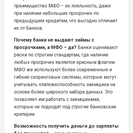
преимущество МФО – их лояльность, даже
при наличии небольших просрочек по
предыдущим кредитам, что выгодно отличает
их от банков.
Почему банки не выдают займы с
просрочками, а МФО – да?
Банки оценивают
риски по строгим стандартам, где наличие
любых просрочек является красным флагом.
МФО же используют более современные и
гибкие скоринговые системы, которые могут
учитывать платежеспособность заемщика на
основе более широкого набора данных. Это
позволяет им работать с заемщиками,
которые не подходят под строгие банковские
критерии.
Возможность получить деньги до зарплаты