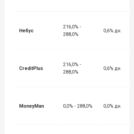
216,0% -
Небус
0,6% дн.
288,0%
216,0% -
CreditPlus
0,6% дн.
288,0%
MoneyMan
0,0% - 288,0%
0,0% дн.