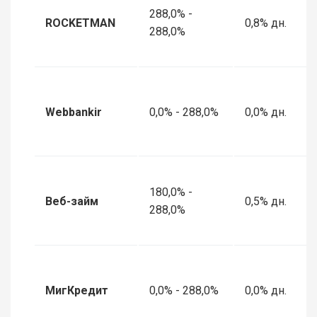
288,0% -
ROCKETMAN
0,8% дн.
288,0%
Webbankir
0,0% - 288,0%
0,0% дн.
180,0% -
Веб-займ
0,5% дн.
288,0%
МигКредит
0,0% - 288,0%
0,0% дн.