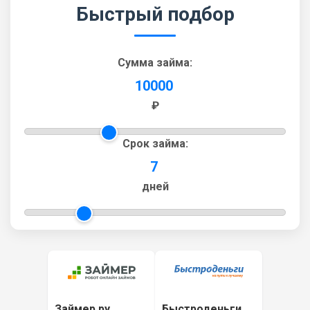
Быстрый подбор
Сумма займа:
10000
₽
Срок займа:
7
дней
Займер.ру
Быстроденьги