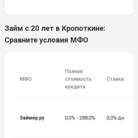
Займ с 20 лет в Кропоткине:
Сравните условия МФО
Полная
МФО
стоимость
Ставка
кредита
Займер.ру
0,0% - 288,0%
0,0% дн.