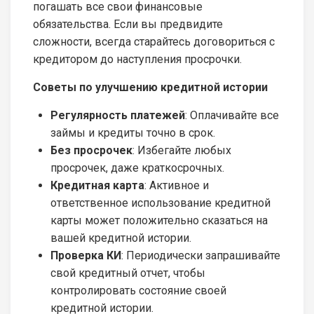
погашать все свои финансовые
обязательства. Если вы предвидите
сложности, всегда старайтесь договориться с
кредитором до наступления просрочки.
Советы по улучшению кредитной истории
Регулярность платежей
: Оплачивайте все
займы и кредиты точно в срок.
Без просрочек
: Избегайте любых
просрочек, даже краткосрочных.
Кредитная карта
: Активное и
ответственное использование кредитной
карты может положительно сказаться на
вашей кредитной истории.
Проверка КИ
: Периодически запрашивайте
свой кредитный отчет, чтобы
контролировать состояние своей
кредитной истории.