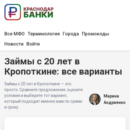
Все МФО
Терминология
Города
Промокоды
Новости
Войти
Займы с 20 лет в
Кропоткине: все варианты
Займы с 20 лет в Кропоткине — это
просто. Сравните предложения, оцените
условия и выберите тот вариант,
Марина
который подходит именно вам по сумме
Андриенко
и сроку.