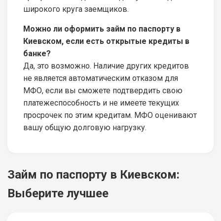
широкого круга заемщиков.
Можно ли оформить займ по паспорту в
Киевском, если есть открытые кредиты в
банке?
Да, это возможно. Наличие других кредитов
не является автоматическим отказом для
МФО, если вы сможете подтвердить свою
платежеспособность и не имеете текущих
просрочек по этим кредитам. МФО оценивают
вашу общую долговую нагрузку.
Займ по паспорту в Киевском:
Выберите лучшее