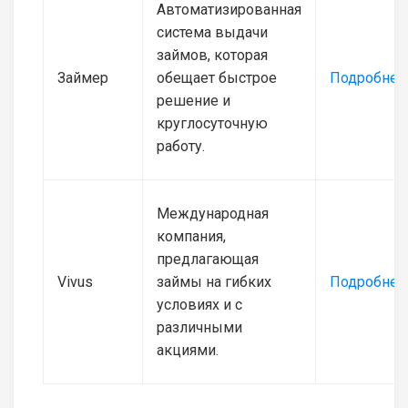
Автоматизированная
система выдачи
займов, которая
Займер
обещает быстрое
Подробнее
решение и
круглосуточную
работу.
Международная
компания,
предлагающая
Vivus
займы на гибких
Подробнее
условиях и с
различными
акциями.