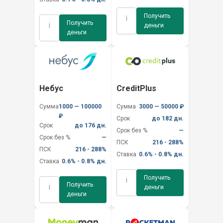
Получить
i
Получить
i
деньги
деньги
Небус
CreditPlus
Сумма
1000 — 100000
Сумма
3000 — 50000 ₽
₽
Срок
до 182 дн.
Срок
до 176 дн.
Срок без %
—
Срок без %
—
ПСК
216 - 288%
ПСК
216 - 288%
Ставка
0.6% - 0.8% дн.
Ставка
0.6% - 0.8% дн.
Получить
i
Получить
i
деньги
деньги