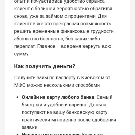
опыт и почувствовав удобство сервиса,
клиент с большей вероятностью обратится
снова, уже за займом с процентами. Для
клиентов же это прекрасная возможность
решить временные финансовые трудности
абсолютно бесплатно, без каких-либо
переплат. Главное – вовремя вернуть всю
сумму.
Как получить деньги?
Получить займ по паспорту в Киевском от
МФО можно несколькими способами:
Онлайн на карту любого банка:
Самый
быстрый и удобный вариант. Деньги
поступают на вашу банковскую карту
практически мгновенно после одобрения
заявки.
Наличными в отделении:
Если вам