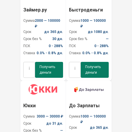
Займер.ру
Быстроденьги
Сумма
2000 — 100000
Сумма
1000 — 100000
₽
₽
Срок
до 365 дн.
Срок
до 1080 дн.
Срок без %
30 дн.
Срок без %
—
ПСК
0 - 288%
ПСК
0 - 288%
Ставка
0.0% - 0.8% дн.
Ставка
0.0% - 0.8% дн.
Получить
Получить
i
i
деньги
деньги
Юкки
До Зарплаты
Сумма
3000 — 30000 ₽
Сумма
1000 — 100000
₽
Срок
до 31 дн.
Срок
до 365 дн.
Срок без %
—