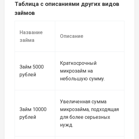
Таблица с описаниями других видов
займов
Название
Описание
займа
Краткосрочный
Займ 5000
микрозайм на
рублей
небольшую сумму.
Увеличенная сумма
Займ 10000
микрозайма, подходящая
рублей
для более серьезных
нужд.