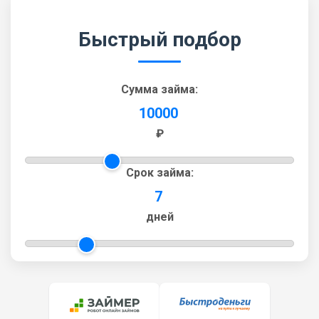
Быстрый подбор
Сумма займа:
10000
₽
Срок займа:
7
дней