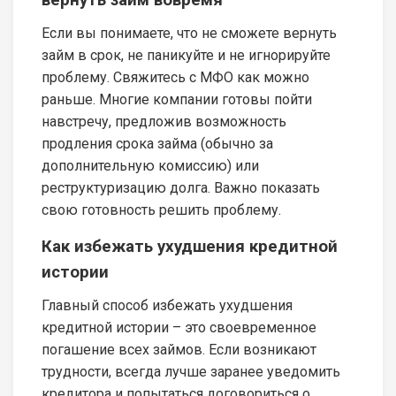
вернуть займ вовремя
Если вы понимаете, что не сможете вернуть
займ в срок, не паникуйте и не игнорируйте
проблему. Свяжитесь с МФО как можно
раньше. Многие компании готовы пойти
навстречу, предложив возможность
продления срока займа (обычно за
дополнительную комиссию) или
реструктуризацию долга. Важно показать
свою готовность решить проблему.
Как избежать ухудшения кредитной
истории
Главный способ избежать ухудшения
кредитной истории – это своевременное
погашение всех займов. Если возникают
трудности, всегда лучше заранее уведомить
кредитора и попытаться договориться о