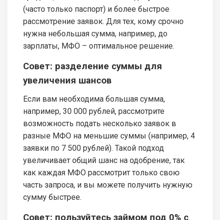
(часто только паспорт) и более быстрое
рассмотрение заявок. Для тех, кому срочно
нужна небольшая сумма, например, до
зарплаты, МФО – оптимальное решение.
Совет: разделение суммы для
увеличения шансов
Если вам необходима большая сумма,
например, 30 000 рублей, рассмотрите
возможность подать несколько заявок в
разные МФО на меньшие суммы (например, 4
заявки по 7 500 рублей). Такой подход
увеличивает общий шанс на одобрение, так
как каждая МФО рассмотрит только свою
часть запроса, и вы можете получить нужную
сумму быстрее.
Совет: пользуйтесь займом под 0% с