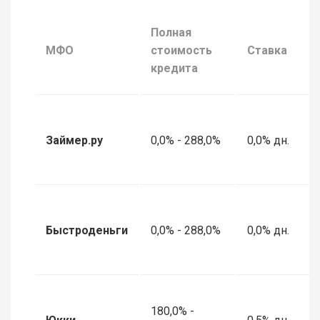
Полная
МФО
стоимость
Ставка
кредита
Займер.ру
0,0% - 288,0%
0,0% дн.
Быстроденьги
0,0% - 288,0%
0,0% дн.
180,0% -