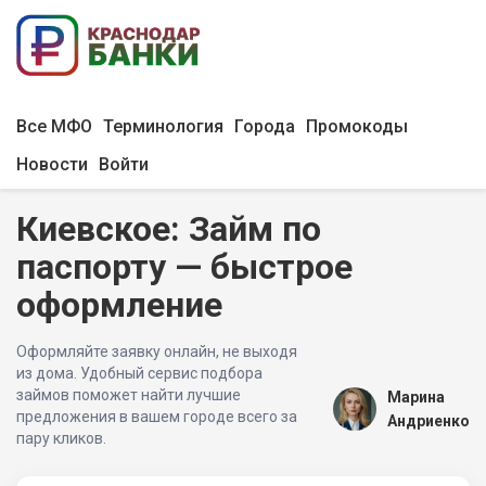
Все МФО
Терминология
Города
Промокоды
Новости
Войти
Киевское: Займ по
паспорту — быстрое
оформление
Оформляйте заявку онлайн, не выходя
из дома. Удобный сервис подбора
займов поможет найти лучшие
Марина
предложения в вашем городе всего за
Андриенко
пару кликов.