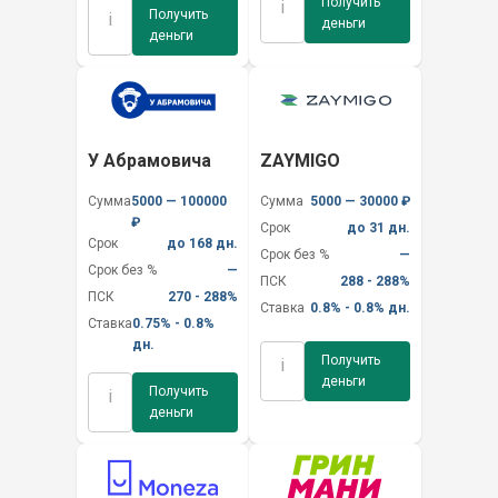
Получить
i
Получить
i
деньги
деньги
У Абрамовича
ZAYMIGO
Сумма
5000 — 100000
Сумма
5000 — 30000 ₽
₽
Срок
до 31 дн.
Срок
до 168 дн.
Срок без %
—
Срок без %
—
ПСК
288 - 288%
ПСК
270 - 288%
Ставка
0.8% - 0.8% дн.
Ставка
0.75% - 0.8%
дн.
Получить
i
деньги
Получить
i
деньги