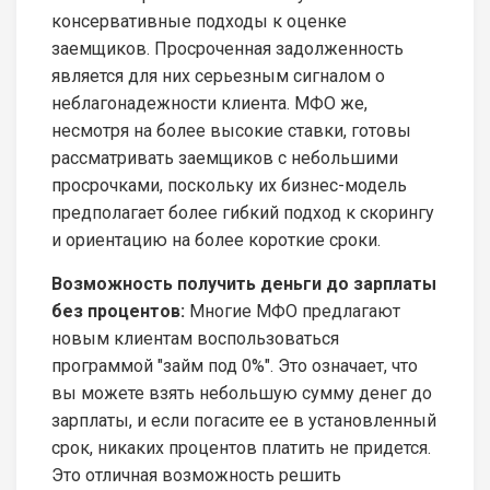
консервативные подходы к оценке
заемщиков. Просроченная задолженность
является для них серьезным сигналом о
неблагонадежности клиента. МФО же,
несмотря на более высокие ставки, готовы
рассматривать заемщиков с небольшими
просрочками, поскольку их бизнес-модель
предполагает более гибкий подход к скорингу
и ориентацию на более короткие сроки.
Возможность получить деньги до зарплаты
без процентов:
Многие МФО предлагают
новым клиентам воспользоваться
программой "займ под 0%". Это означает, что
вы можете взять небольшую сумму денег до
зарплаты, и если погасите ее в установленный
срок, никаких процентов платить не придется.
Это отличная возможность решить