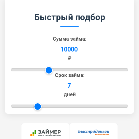
Быстрый подбор
Сумма займа:
10000
₽
Срок займа:
7
дней