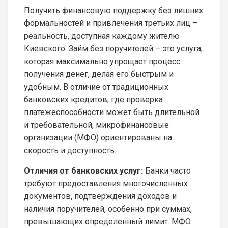
Получить финансовую поддержку без лишних
формальностей и привлечения третьих лиц –
реальность, доступная каждому жителю
Киевского. Займ без поручителей – это услуга,
которая максимально упрощает процесс
получения денег, делая его быстрым и
удобным. В отличие от традиционных
банковских кредитов, где проверка
платежеспособности может быть длительной
и требовательной, микрофинансовые
организации (МФО) ориентированы на
скорость и доступность.
Отличия от банковских услуг:
Банки часто
требуют предоставления многочисленных
документов, подтверждения доходов и
наличия поручителей, особенно при суммах,
превышающих определенный лимит. МФО