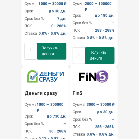
Сумма
1000 — 30000 ₽
Сумма
2000 — 100000
₽
Срок
до 30 дн.
Срок
до 180 дн.
Срок без %
7 дн.
Срок без %
—
ПСК
0 - 288%
ПСК
288 - 288%
Ставка
0.0% - 0.8% дн.
Ставка
0.8% - 0.8% дн.
Получить
i
Получить
i
деньги
деньги
Деньги сразу
Fin5
Сумма
1000 — 300000
Сумма
3000 — 30000 ₽
₽
Срок
до 30 дн.
Срок
до 730 дн.
Срок без %
—
Срок без %
—
ПСК
288 - 288%
ПСК
36 - 288%
Ставка
0.8% - 0.8% дн.
Ставка
0.1% - 0.8% дн.