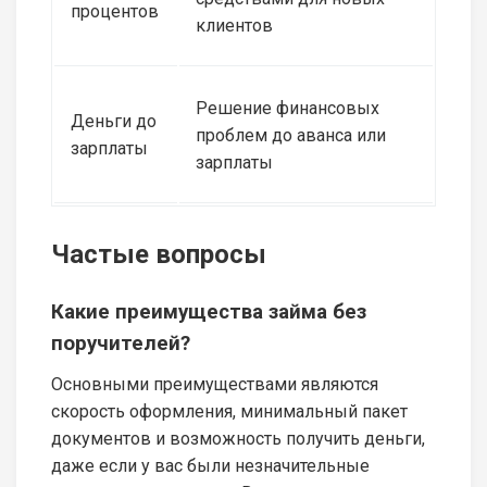
процентов
клиентов
Решение финансовых
Деньги до
проблем до аванса или
зарплаты
зарплаты
Частые вопросы
Какие преимущества займа без
поручителей?
Основными преимуществами являются
скорость оформления, минимальный пакет
документов и возможность получить деньги,
даже если у вас были незначительные