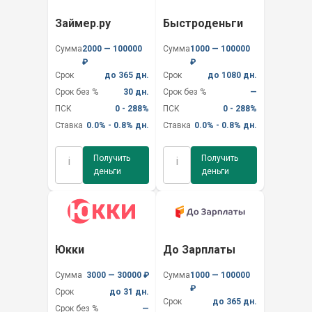
Займер.ру
Быстроденьги
Сумма
2000 — 100000
Сумма
1000 — 100000
₽
₽
Срок
до 365 дн.
Срок
до 1080 дн.
Срок без %
30 дн.
Срок без %
—
ПСК
0 - 288%
ПСК
0 - 288%
Ставка
0.0% - 0.8% дн.
Ставка
0.0% - 0.8% дн.
Получить
Получить
i
i
деньги
деньги
Юкки
До Зарплаты
Сумма
3000 — 30000 ₽
Сумма
1000 — 100000
₽
Срок
до 31 дн.
Срок
до 365 дн.
Срок без %
—