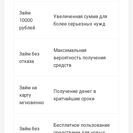
Займ
Увеличенная сумма для
10000
более серьезных нужд
рублей
Максимальная
Займ без
вероятность получения
отказа
средств
Займ на
Получение денег в
карту
кратчайшие сроки
мгновенно
Бесплатное пользование
Займ без
средствами для новых