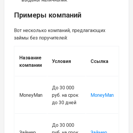
Примеры компаний
Вот несколько компаний, предлагающих
займы без поручителей:
Название
Условия
Ссылка
компании
До 30 000
MoneyMan
руб. на срок
MoneyMan
до 30 дней
До 30 000
Займер
руб. на срок
Займер