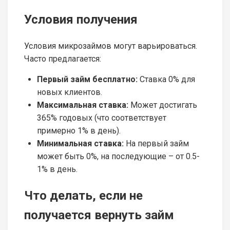
Условия получения
Условия микрозаймов могут варьироваться.
Часто предлагается:
Первый займ бесплатно:
Ставка 0% для
новых клиентов.
Максимальная ставка:
Может достигать
365% годовых (что соответствует
примерно 1% в день).
Минимальная ставка:
На первый займ
может быть 0%, на последующие – от 0.5-
1% в день.
Что делать, если не
получается вернуть займ