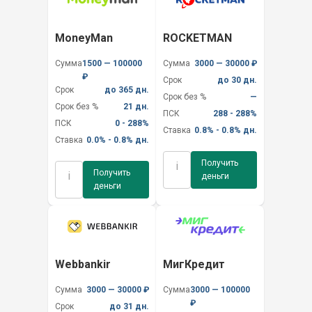
MoneyMan
ROCKETMAN
Сумма
1500 — 100000
Сумма
3000 — 30000 ₽
₽
Срок
до 30 дн.
Срок
до 365 дн.
Срок без %
—
Срок без %
21 дн.
ПСК
288 - 288%
ПСК
0 - 288%
Ставка
0.8% - 0.8% дн.
Ставка
0.0% - 0.8% дн.
Получить
i
Получить
i
деньги
деньги
Webbankir
МигКредит
Сумма
3000 — 30000 ₽
Сумма
3000 — 100000
₽
Срок
до 31 дн.