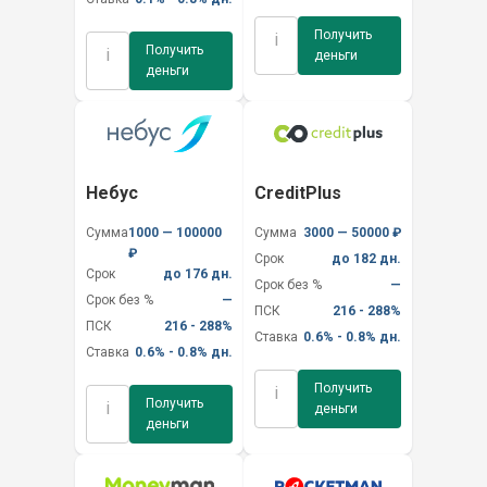
Получить
i
Получить
i
деньги
деньги
Небус
CreditPlus
Сумма
1000 — 100000
Сумма
3000 — 50000 ₽
₽
Срок
до 182 дн.
Срок
до 176 дн.
Срок без %
—
Срок без %
—
ПСК
216 - 288%
ПСК
216 - 288%
Ставка
0.6% - 0.8% дн.
Ставка
0.6% - 0.8% дн.
Получить
i
Получить
i
деньги
деньги