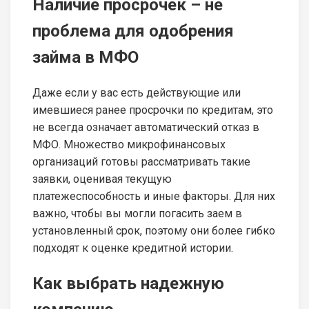
Наличие просрочек – не
проблема для одобрения
займа в МФО
Даже если у вас есть действующие или
имевшиеся ранее просрочки по кредитам, это
не всегда означает автоматический отказ в
МФО. Множество микрофинансовых
организаций готовы рассматривать такие
заявки, оценивая текущую
платежеспособность и иные факторы. Для них
важно, чтобы вы могли погасить заем в
установленный срок, поэтому они более гибко
подходят к оценке кредитной истории.
Как выбрать надежную