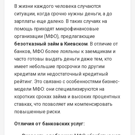
В жизни каждого человека случаются
ситуации, когда срочно нужны деньги, а до
зарплаты еще далеко. В таких случаях на
помощь приходят микрофинансовые
организации (МФО), предлагающие
безотказный займ в Киевском
. В отличие от
банков, МФО более лояльны к заемщикам и
часто готовы выдать деньги даже тем, кто
имеет небольшие просрочки по другим
кредитам или недостаточный кредитный
рейтинг. Это связано с особенностями бизнес-
модели МФО: они специализируются на
коротких сроках займа и высоких процентных
ставках, что позволяет им компенсировать
повышенные риски.
Отличия от банковских услуг: