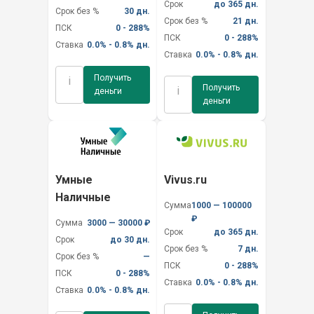
Срок
до 365 дн.
Срок без %
30 дн.
Срок без %
21 дн.
ПСК
0 - 288%
ПСК
0 - 288%
Ставка
0.0% - 0.8% дн.
Ставка
0.0% - 0.8% дн.
Получить
i
Получить
i
деньги
деньги
Умные
Vivus.ru
Наличные
Сумма
1000 — 100000
₽
Сумма
3000 — 30000 ₽
Срок
до 365 дн.
Срок
до 30 дн.
Срок без %
7 дн.
Срок без %
—
ПСК
0 - 288%
ПСК
0 - 288%
Ставка
0.0% - 0.8% дн.
Ставка
0.0% - 0.8% дн.