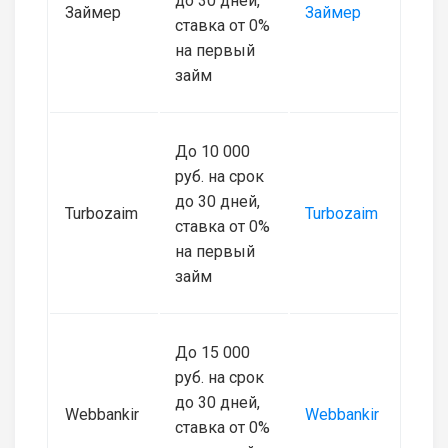
до 30 дней,
Займер
Займер
ставка от 0%
на первый
займ
До 10 000
руб. на срок
до 30 дней,
Turbozaim
Turbozaim
ставка от 0%
на первый
займ
До 15 000
руб. на срок
до 30 дней,
Webbankir
Webbankir
ставка от 0%