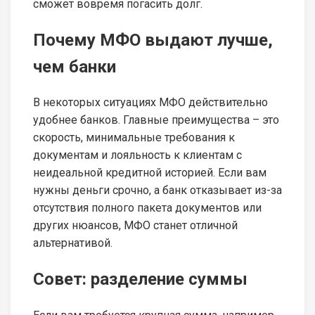
сможет вовремя погасить долг.
Почему МФО выдают лучше,
чем банки
В некоторых ситуациях МФО действительно
удобнее банков. Главные преимущества – это
скорость, минимальные требования к
документам и лояльность к клиентам с
неидеальной кредитной историей. Если вам
нужны деньги срочно, а банк отказывает из-за
отсутствия полного пакета документов или
других нюансов, МФО станет отличной
альтернативой.
Совет: разделение суммы