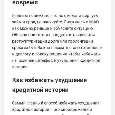
вовремя
Если вы понимаете, что не сможете вернуть
займ в срок, не паникуйте. Свяжитесь с МФО
как можно раньше и объясните ситуацию.
Обычно они готовы предложить варианты
реструктуризации долга или пролонгации
срока займа. Важно показать свою готовность
к диалогу и поиску решения, чтобы избежать
начисления штрафов и ухудшения кредитной
истории.
Как избежать ухудшения
кредитной истории
Самый главный способ избежать ухудшения
кредитной истории – это своевременное