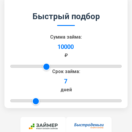
Быстрый подбор
Сумма займа:
10000
₽
Срок займа:
7
дней