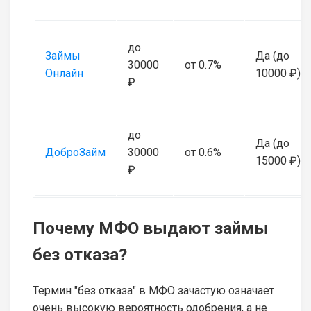
до
Займы
Да (до
30000
от 0.7%
Онлайн
10000 ₽)
₽
до
Да (до
ДоброЗайм
30000
от 0.6%
15000 ₽)
₽
Почему МФО выдают займы
без отказа?
Термин "без отказа" в МФО зачастую означает
очень высокую вероятность одобрения, а не