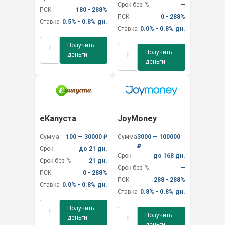
Срок без %
—
ПСК
180 - 288%
ПСК
0 - 288%
Ставка
0.5% - 0.8% дн.
Ставка
0.0% - 0.8% дн.
Получить
i
Получить
i
деньги
деньги
еКапуста
JoyMoney
Сумма
100 — 30000 ₽
Сумма
3000 — 100000
₽
Срок
до 21 дн.
Срок
до 168 дн.
Срок без %
21 дн.
Срок без %
—
ПСК
0 - 288%
ПСК
288 - 288%
Ставка
0.0% - 0.8% дн.
Ставка
0.8% - 0.8% дн.
Получить
i
Получить
i
деньги