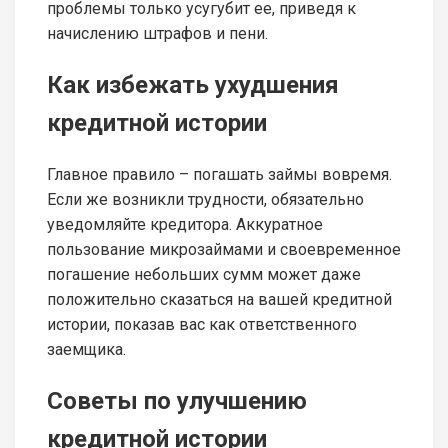
проблемы только усугубит ее, приведя к
начислению штрафов и пени.
Как избежать ухудшения
кредитной истории
Главное правило – погашать займы вовремя.
Если же возникли трудности, обязательно
уведомляйте кредитора. Аккуратное
пользование микрозаймами и своевременное
погашение небольших сумм может даже
положительно сказаться на вашей кредитной
истории, показав вас как ответственного
заемщика.
Советы по улучшению
кредитной истории