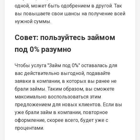
одной, может быть одобрением в другой. Так
вы повышаете свои шансы на получение всей
нужной суммы.
Совет: пользуйтесь займом
под 0% разумно
Чтобы услуга "Займ под 0%" оставалась для
вас действительно выгодной, подавайте
заявки в компании, в которых вы ранее не
брали займы. Таким образом, вы сможете
максимально воспользоваться этим
предложением для новых клиентов. Если вы
уже брали займ в компании, повторное
оформление, скорее всего, будет уже с
процентами.