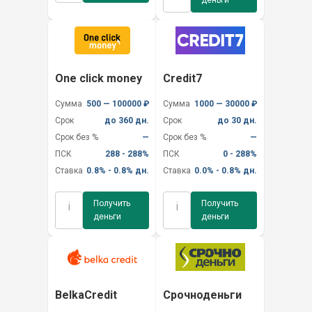
деньги
One click money
Credit7
Сумма
500 — 100000 ₽
Сумма
1000 — 30000 ₽
Срок
до 360 дн.
Срок
до 30 дн.
Срок без %
—
Срок без %
—
ПСК
288 - 288%
ПСК
0 - 288%
Ставка
0.8% - 0.8% дн.
Ставка
0.0% - 0.8% дн.
Получить
Получить
i
i
деньги
деньги
BelkaCredit
Срочноденьги