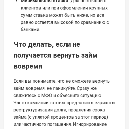
Минимальная ставка:
Для постоянных
клиентов или при оформлении крупных
сумм ставка может быть ниже, но все
равно остается высокой по сравнению с
банками.
Что делать, если не
получается вернуть займ
вовремя
Если вы понимаете, что не сможете вернуть
займ вовремя, не паникуйте. Сразу же
свяжитесь с МФО и объясните ситуацию.
Часто компании готовы предложить варианты
реструктуризации долга, продления срока
займа (с уплатой процентов за этот период)
или частичного погашения. Игнорирование