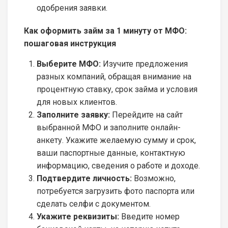
одобрения заявки.
Как оформить займ за 1 минуту от МФО:
пошаговая инструкция
Выберите МФО:
Изучите предложения
разных компаний, обращая внимание на
процентную ставку, срок займа и условия
для новых клиентов.
Заполните заявку:
Перейдите на сайт
выбранной МФО и заполните онлайн-
анкету. Укажите желаемую сумму и срок,
ваши паспортные данные, контактную
информацию, сведения о работе и доходе.
Подтвердите личность:
Возможно,
потребуется загрузить фото паспорта или
сделать селфи с документом.
Укажите реквизиты:
Введите номер