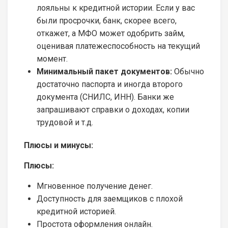
лояльны к кредитной истории. Если у вас
были просрочки, банк, скорее всего,
откажет, а МФО может одобрить займ,
оценивая платежеспособность на текущий
момент.
Минимальный пакет документов:
Обычно
достаточно паспорта и иногда второго
документа (СНИЛС, ИНН). Банки же
запрашивают справки о доходах, копии
трудовой и т.д.
Плюсы и минусы:
Плюсы:
Мгновенное получение денег.
Доступность для заемщиков с плохой
кредитной историей.
Простота оформления онлайн.