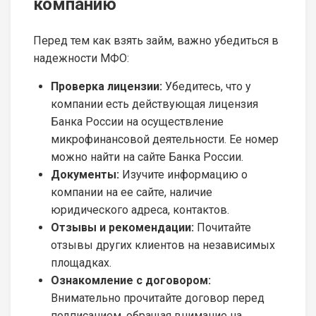
компанию
Перед тем как взять займ, важно убедиться в
надежности МФО:
Проверка лицензии:
Убедитесь, что у
компании есть действующая лицензия
Банка России на осуществление
микрофинансовой деятельности. Ее номер
можно найти на сайте Банка России.
Документы:
Изучите информацию о
компании на ее сайте, наличие
юридического адреса, контактов.
Отзывы и рекомендации:
Почитайте
отзывы других клиентов на независимых
площадках.
Ознакомление с договором:
Внимательно прочитайте договор перед
подписанием, обращая внимание на