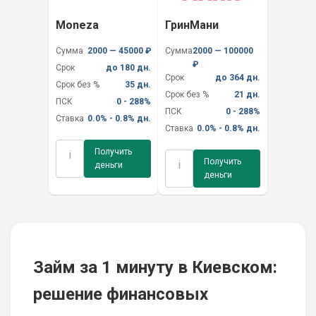
Moneza
ГринМани
Сумма
2000 — 45000 ₽
Сумма
2000 — 100000
₽
Срок
до 180 дн.
Срок
до 364 дн.
Срок без %
35 дн.
Срок без %
21 дн.
ПСК
0 - 288%
ПСК
0 - 288%
Ставка
0.0% - 0.8% дн.
Ставка
0.0% - 0.8% дн.
Получить
i
Получить
i
деньги
деньги
Займ за 1 минуту в Киевском:
решение финансовых