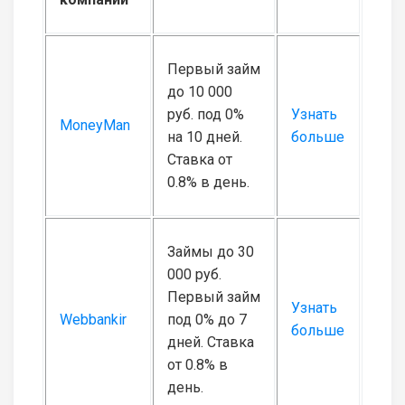
Первый займ
до 10 000
руб. под 0%
Узнать
MoneyMan
на 10 дней.
больше
Ставка от
0.8% в день.
Займы до 30
000 руб.
Первый займ
Узнать
Webbankir
под 0% до 7
больше
дней. Ставка
от 0.8% в
день.