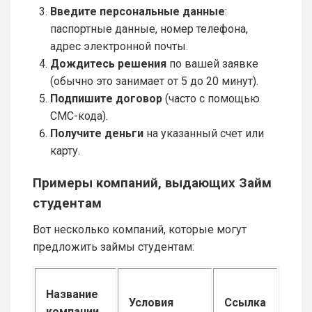
Введите персональные данные
:
паспортные данные, номер телефона,
адрес электронной почты.
Дождитесь решения
по вашей заявке
(обычно это занимает от 5 до 20 минут).
Подпишите договор
(часто с помощью
СМС-кода).
Получите деньги
на указанный счет или
карту.
Примеры компаний, выдающих Займ
студентам
Вот несколько компаний, которые могут
предложить займы студентам:
Название
Условия
Ссылка
компании