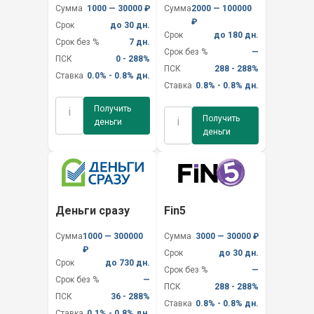
Сумма
1000 — 30000 ₽
Сумма
2000 — 100000
₽
Срок
до 30 дн.
Срок
до 180 дн.
Срок без %
7 дн.
Срок без %
—
ПСК
0 - 288%
ПСК
288 - 288%
Ставка
0.0% - 0.8% дн.
Ставка
0.8% - 0.8% дн.
Получить
i
Получить
i
деньги
деньги
Деньги сразу
Fin5
Сумма
1000 — 300000
Сумма
3000 — 30000 ₽
₽
Срок
до 30 дн.
Срок
до 730 дн.
Срок без %
—
Срок без %
—
ПСК
288 - 288%
ПСК
36 - 288%
Ставка
0.8% - 0.8% дн.
Ставка
0.1% - 0.8% дн.