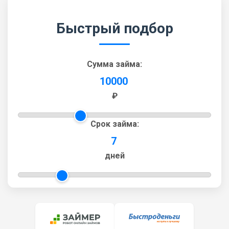
Быстрый подбор
Сумма займа:
10000
₽
Срок займа:
7
дней