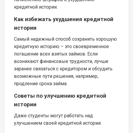
кредитной истории.
Как избежать ухудшения кредитной
истории
Самый надежный способ сохранить хорошую
кредитную историю – это своевременное
погашение всех взятых займов. Если
возникают финансовые трудности, лучше
заранее связаться с кредитором и обсудить
возможные пути решения, например,
продление срока займа.
Советы по улучшению кредитной
истории
Даже студенты могут работать над
улучшением своей кредитной истории: