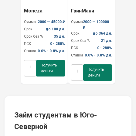
Moneza
ГринМани
Сумма
2000 — 45000 ₽
Сумма
2000 — 100000
₽
Срок
до 180 дн.
Срок
до 364 дн.
Срок без %
35 дн.
Срок без %
21 дн.
ПСК
0 - 288%
ПСК
0 - 288%
Ставка
0.0% - 0.8% дн.
Ставка
0.0% - 0.8% дн.
Получить
i
Получить
i
деньги
деньги
Займ студентам в Юго-
Северной