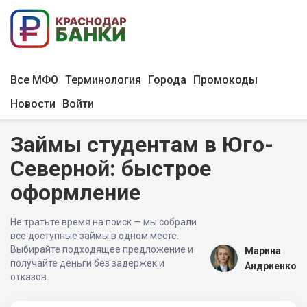
Все МФО
Терминология
Города
Промокоды
Новости
Войти
Займы студентам в Юго-
Северной: быстрое
оформление
Не тратьте время на поиск — мы собрали
все доступные займы в одном месте.
Выбирайте подходящее предложение и
Марина
получайте деньги без задержек и
Андриенко
отказов.