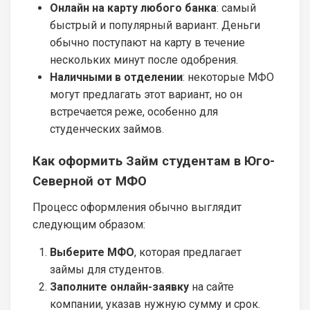
Онлайн на карту любого банка
: самый
быстрый и популярный вариант. Деньги
обычно поступают на карту в течение
нескольких минут после одобрения.
Наличными в отделении
: некоторые МФО
могут предлагать этот вариант, но он
встречается реже, особенно для
студенческих займов.
Как оформить Займ студентам в Юго-
Северной от МФО
Процесс оформления обычно выглядит
следующим образом:
Выберите МФО
, которая предлагает
займы для студентов.
Заполните онлайн-заявку
на сайте
компании, указав нужную сумму и срок.