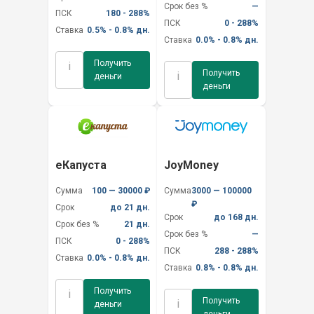
Срок без %
—
ПСК
180 - 288%
ПСК
0 - 288%
Ставка
0.5% - 0.8% дн.
Ставка
0.0% - 0.8% дн.
Получить
i
Получить
i
деньги
деньги
еКапуста
JoyMoney
Сумма
100 — 30000 ₽
Сумма
3000 — 100000
₽
Срок
до 21 дн.
Срок
до 168 дн.
Срок без %
21 дн.
Срок без %
—
ПСК
0 - 288%
ПСК
288 - 288%
Ставка
0.0% - 0.8% дн.
Ставка
0.8% - 0.8% дн.
Получить
i
Получить
i
деньги