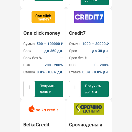
деньги
One click money
Credit7
Сумма
500 — 100000 ₽
Сумма
1000 — 30000 ₽
Срок
до 360 дн.
Срок
до 30 дн.
Срок без %
—
Срок без %
—
ПСК
288 - 288%
ПСК
0 - 288%
Ставка
0.8% - 0.8% дн.
Ставка
0.0% - 0.8% дн.
Получить
Получить
i
i
деньги
деньги
BelkaCredit
Срочноденьги