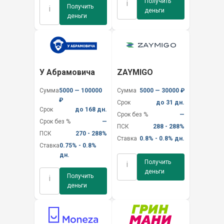
Получить
i
Получить
i
деньги
деньги
У Абрамовича
ZAYMIGO
Сумма
5000 — 100000
Сумма
5000 — 30000 ₽
₽
Срок
до 31 дн.
Срок
до 168 дн.
Срок без %
—
Срок без %
—
ПСК
288 - 288%
ПСК
270 - 288%
Ставка
0.8% - 0.8% дн.
Ставка
0.75% - 0.8%
дн.
Получить
i
деньги
Получить
i
деньги