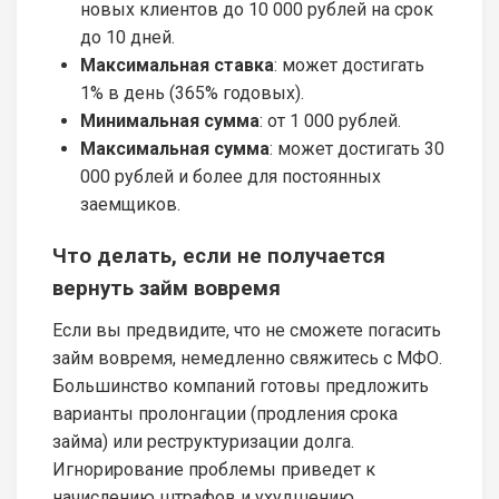
новых клиентов до 10 000 рублей на срок
до 10 дней.
Максимальная ставка
: может достигать
1% в день (365% годовых).
Минимальная сумма
: от 1 000 рублей.
Максимальная сумма
: может достигать 30
000 рублей и более для постоянных
заемщиков.
Что делать, если не получается
вернуть займ вовремя
Если вы предвидите, что не сможете погасить
займ вовремя, немедленно свяжитесь с МФО.
Большинство компаний готовы предложить
варианты пролонгации (продления срока
займа) или реструктуризации долга.
Игнорирование проблемы приведет к
начислению штрафов и ухудшению