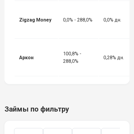
Zigzag Money
0,0% - 288,0%
0,0% дн.
100,8% -
Аркон
0,28% дн.
288,0%
Займы по фильтру