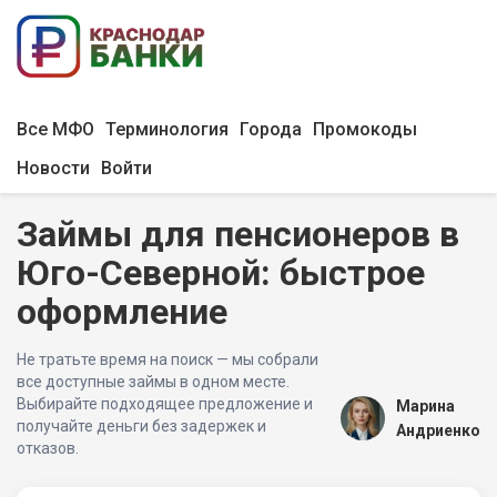
Все МФО
Терминология
Города
Промокоды
Новости
Войти
Займы для пенсионеров в
Юго-Северной: быстрое
оформление
Не тратьте время на поиск — мы собрали
все доступные займы в одном месте.
Выбирайте подходящее предложение и
Марина
получайте деньги без задержек и
Андриенко
отказов.