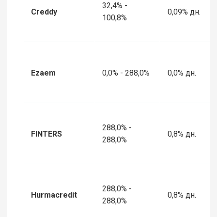
32,4% -
Creddy
0,09% дн.
100,8%
Ezaem
0,0% - 288,0%
0,0% дн.
288,0% -
FINTERS
0,8% дн.
288,0%
288,0% -
Hurmacredit
0,8% дн.
288,0%