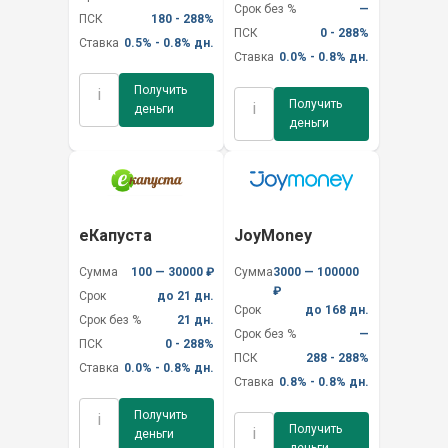
Срок без %
—
ПСК
180 - 288%
ПСК
0 - 288%
Ставка
0.5% - 0.8% дн.
Ставка
0.0% - 0.8% дн.
Получить
i
Получить
i
деньги
деньги
еКапуста
JoyMoney
Сумма
100 — 30000 ₽
Сумма
3000 — 100000
₽
Срок
до 21 дн.
Срок
до 168 дн.
Срок без %
21 дн.
Срок без %
—
ПСК
0 - 288%
ПСК
288 - 288%
Ставка
0.0% - 0.8% дн.
Ставка
0.8% - 0.8% дн.
Получить
i
Получить
i
деньги