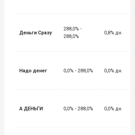
288,0% -
Деньги Сразу
0,8% дн.
288,0%
Надо денег
0,0% - 288,0%
0,0% дн.
А ДЕНЬГИ
0,0% - 288,0%
0,0% дн.