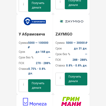
Получить
i
Получить
i
деньги
деньги
У Абрамовича
ZAYMIGO
Сумма
5000 — 100000
Сумма
5000 — 30000 ₽
₽
Срок
до 31 дн.
Срок
до 168 дн.
Срок без %
—
Срок без %
—
ПСК
288 - 288%
ПСК
270 - 288%
Ставка
0.8% - 0.8% дн.
Ставка
0.75% - 0.8%
дн.
Получить
i
деньги
Получить
i
деньги