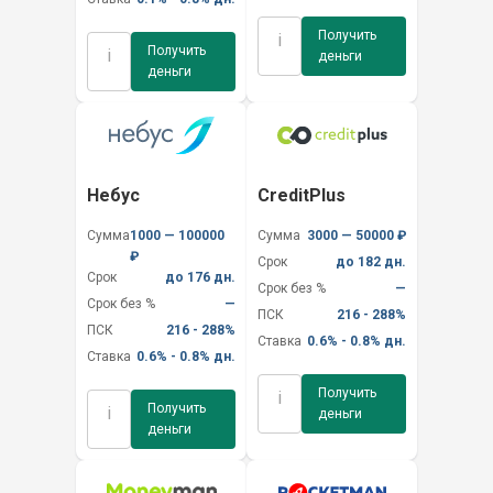
Получить
i
Получить
i
деньги
деньги
Небус
CreditPlus
Сумма
1000 — 100000
Сумма
3000 — 50000 ₽
₽
Срок
до 182 дн.
Срок
до 176 дн.
Срок без %
—
Срок без %
—
ПСК
216 - 288%
ПСК
216 - 288%
Ставка
0.6% - 0.8% дн.
Ставка
0.6% - 0.8% дн.
Получить
i
Получить
i
деньги
деньги