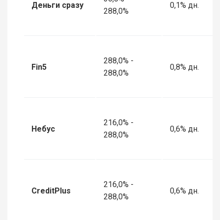
Деньги сразу
0,1% дн.
288,0%
288,0% -
Fin5
0,8% дн.
288,0%
216,0% -
Небус
0,6% дн.
288,0%
216,0% -
CreditPlus
0,6% дн.
288,0%