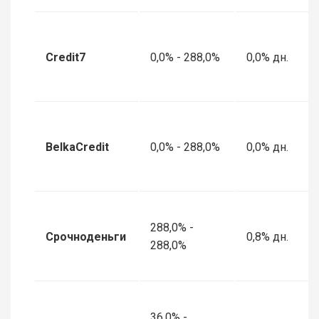
Credit7
0,0% - 288,0%
0,0% дн.
BelkaCredit
0,0% - 288,0%
0,0% дн.
288,0% -
Срочноденьги
0,8% дн.
288,0%
36,0% -