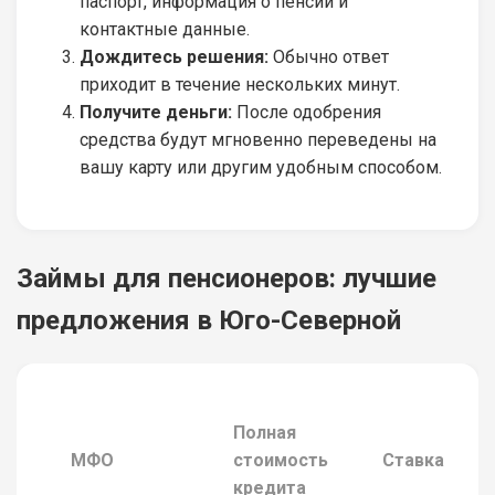
паспорт, информация о пенсии и
контактные данные.
Дождитесь решения:
Обычно ответ
приходит в течение нескольких минут.
Получите деньги:
После одобрения
средства будут мгновенно переведены на
вашу карту или другим удобным способом.
Займы для пенсионеров: лучшие
предложения в Юго-Северной
Полная
МФО
стоимость
Ставка
кредита