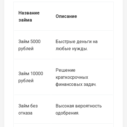
Название
Описание
займа
Займ 5000
Быстрые деньги на
рублей
любые нужды.
Решение
Займ 10000
краткосрочных
рублей
финансовых задач.
Займ без
Высокая вероятность
отказа
одобрения.