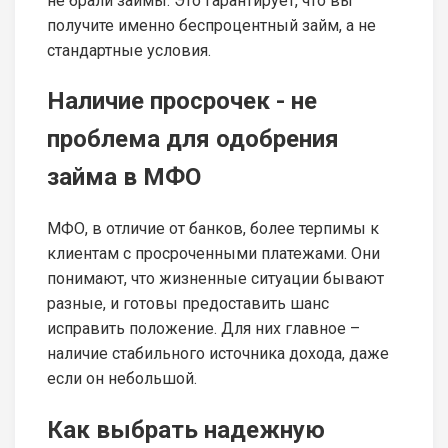
не брали займы. Это гарантирует, что вы
получите именно беспроцентный займ, а не
стандартные условия.
Наличие просрочек - не
проблема для одобрения
займа в МФО
МФО, в отличие от банков, более терпимы к
клиентам с просроченными платежами. Они
понимают, что жизненные ситуации бывают
разные, и готовы предоставить шанс
исправить положение. Для них главное –
наличие стабильного источника дохода, даже
если он небольшой.
Как выбрать надежную