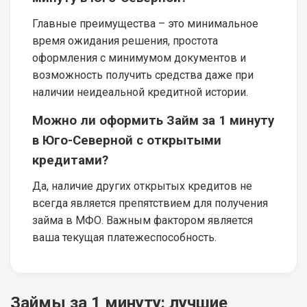
Главные преимущества – это минимальное
время ожидания решения, простота
оформления с минимумом документов и
возможность получить средства даже при
наличии неидеальной кредитной истории.
Можно ли оформить Займ за 1 минуту
в Юго-Северной с открытыми
кредитами?
Да, наличие других открытых кредитов не
всегда является препятствием для получения
займа в МФО. Важным фактором является
ваша текущая платежеспособность.
Займы за 1 минуту: лучшие