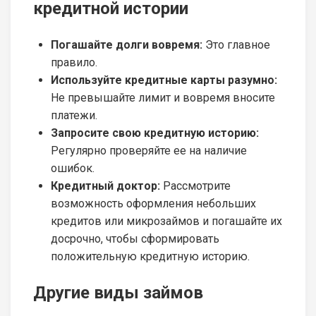
кредитной истории
Погашайте долги вовремя:
Это главное
правило.
Используйте кредитные карты разумно:
Не превышайте лимит и вовремя вносите
платежи.
Запросите свою кредитную историю:
Регулярно проверяйте ее на наличие
ошибок.
Кредитный доктор:
Рассмотрите
возможность оформления небольших
кредитов или микрозаймов и погашайте их
досрочно, чтобы сформировать
положительную кредитную историю.
Другие виды займов