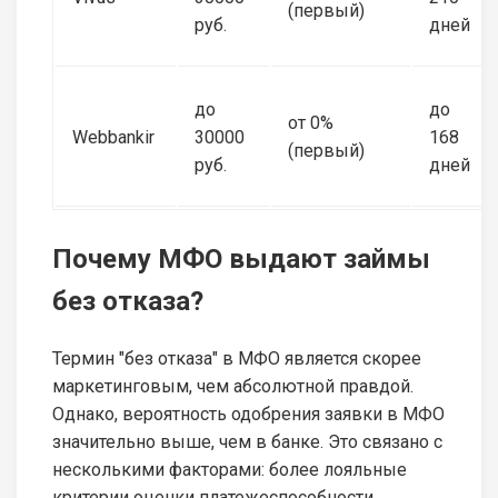
(первый)
руб.
дней
до
до
от 0%
Webbankir
30000
168
(первый)
руб.
дней
Почему МФО выдают займы
без отказа?
Термин "без отказа" в МФО является скорее
маркетинговым, чем абсолютной правдой.
Однако, вероятность одобрения заявки в МФО
значительно выше, чем в банке. Это связано с
несколькими факторами: более лояльные
критерии оценки платежеспособности,