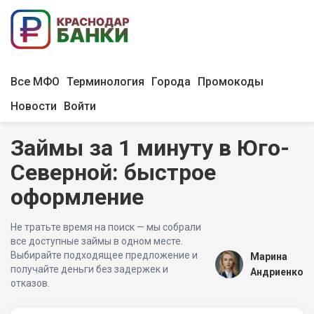
Все МФО
Терминология
Города
Промокоды
Новости
Войти
Займы за 1 минуту в Юго-
Северной: быстрое
оформление
Не тратьте время на поиск — мы собрали
все доступные займы в одном месте.
Выбирайте подходящее предложение и
Марина
получайте деньги без задержек и
Андриенко
отказов.