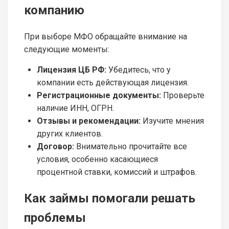
компанию
При выборе МФО обращайте внимание на
следующие моменты:
Лицензия ЦБ РФ:
Убедитесь, что у
компании есть действующая лицензия.
Регистрационные документы:
Проверьте
наличие ИНН, ОГРН.
Отзывы и рекомендации:
Изучите мнения
других клиентов.
Договор:
Внимательно прочитайте все
условия, особенно касающиеся
процентной ставки, комиссий и штрафов.
Как займы помогали решать
проблемы