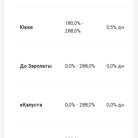
180,0% -
Юкки
0,5% дн.
288,0%
До Зарплаты
0,0% - 288,0%
0,0% дн.
еКапуста
0,0% - 288,0%
0,0% дн.