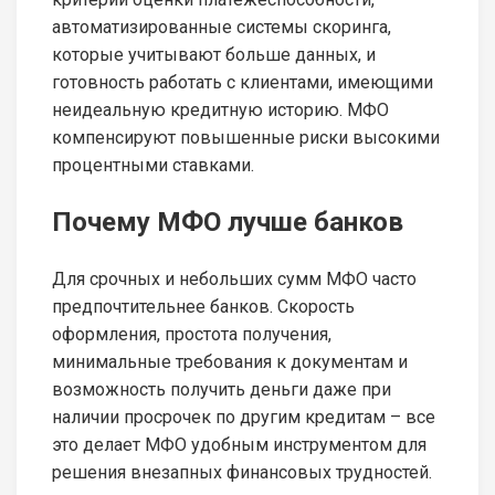
автоматизированные системы скоринга,
которые учитывают больше данных, и
готовность работать с клиентами, имеющими
неидеальную кредитную историю. МФО
компенсируют повышенные риски высокими
процентными ставками.
Почему МФО лучше банков
Для срочных и небольших сумм МФО часто
предпочтительнее банков. Скорость
оформления, простота получения,
минимальные требования к документам и
возможность получить деньги даже при
наличии просрочек по другим кредитам – все
это делает МФО удобным инструментом для
решения внезапных финансовых трудностей.