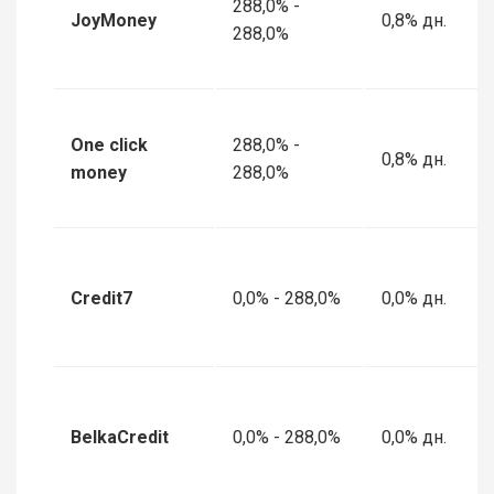
288,0% -
JoyMoney
0,8% дн.
288,0%
One click
288,0% -
0,8% дн.
money
288,0%
Credit7
0,0% - 288,0%
0,0% дн.
BelkaCredit
0,0% - 288,0%
0,0% дн.