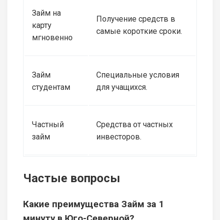
Займ на
Получение средств в
карту
самые короткие сроки.
мгновенно
Займ
Специальные условия
студентам
для учащихся.
Частный
Средства от частных
займ
инвесторов.
Частые вопросы
Какие преимущества Займ за 1
минуту в Юго-Северной?