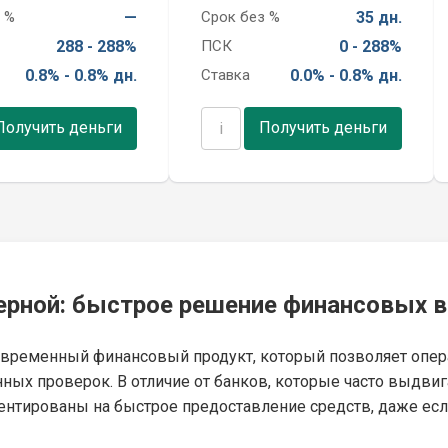
 %
—
Срок без %
35 дн.
288 - 288%
ПСК
0 - 288%
0.8% - 0.8% дн.
Ставка
0.0% - 0.8% дн.
Получить деньги
Получить деньги
i
ерной: быстрое решение финансовых 
овременный финансовый продукт, который позволяет опе
ных проверок. В отличие от банков, которые часто выдви
тированы на быстрое предоставление средств, даже если