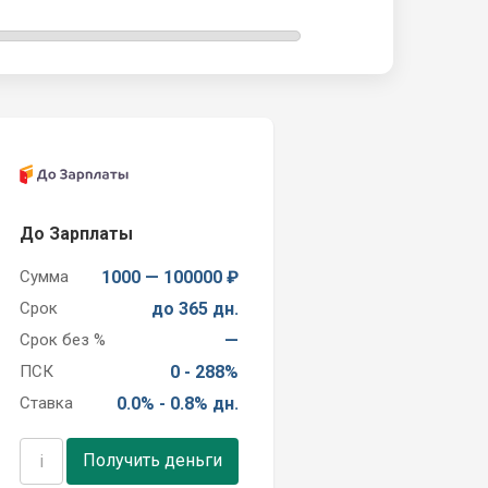
До Зарплаты
Сумма
1000 — 100000 ₽
Срок
до 365 дн.
Срок без %
—
ПСК
0 - 288%
Ставка
0.0% - 0.8% дн.
Получить деньги
i