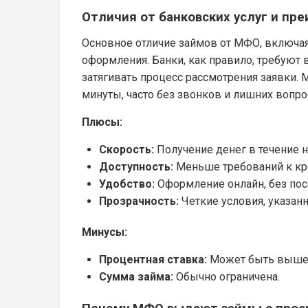
Отличия от банковских услуг и пр
Основное отличие займов от МФО, включа
оформления. Банки, как правило, требуют
затягивать процесс рассмотрения заявки.
минуты, часто без звонков и лишних вопро
Плюсы:
Скорость:
Получение денег в течение н
Доступность:
Меньше требований к кр
Удобство:
Оформление онлайн, без пос
Прозрачность:
Четкие условия, указан
Минусы:
Процентная ставка:
Может быть выше, 
Сумма займа:
Обычно ограничена.