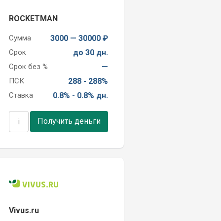
ROCKETMAN
Сумма
3000 — 30000 ₽
Срок
до 30 дн.
Срок без %
—
ПСК
288 - 288%
Ставка
0.8% - 0.8% дн.
Получить деньги
i
Vivus.ru