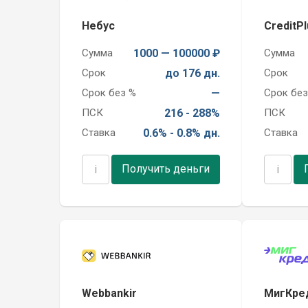
Небус
CreditPl
Сумма
1000 — 100000 ₽
Сумма
Срок
до 176 дн.
Срок
Срок без %
—
Срок без
ПСК
216 - 288%
ПСК
Ставка
0.6% - 0.8% дн.
Ставка
Получить деньги
i
i
Webbankir
МигКре