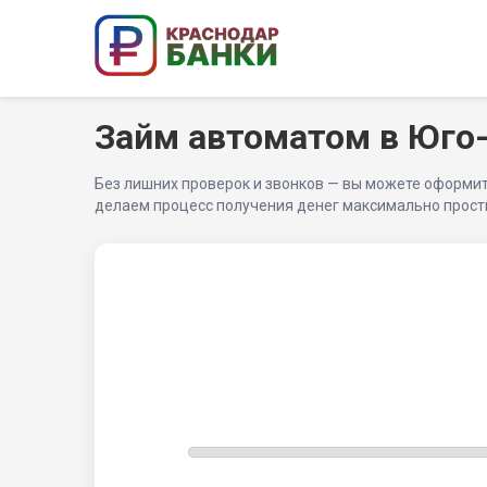
Займ автоматом в Юго
Без лишних проверок и звонков — вы можете оформит
делаем процесс получения денег максимально прост