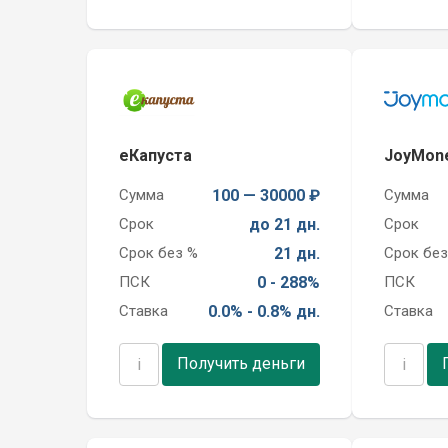
еКапуста
JoyMon
Сумма
100 — 30000 ₽
Сумма
Срок
до 21 дн.
Срок
Срок без %
21 дн.
Срок без
ПСК
0 - 288%
ПСК
Ставка
0.0% - 0.8% дн.
Ставка
Получить деньги
i
i