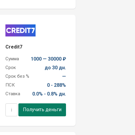
Credit7
Сумма
1000 — 30000 ₽
Срок
до 30 дн.
Срок без %
—
ПСК
0 - 288%
Ставка
0.0% - 0.8% дн.
Получить деньги
i