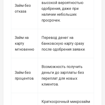
высокой вероятностью
Займ без
одобрения, даже при
отказа
наличии небольших
просрочек.
Займ на
Перевод денег на
карту
банковскую карту сразу
мгновенно
после одобрения заявки.
Возможность получить
Займ без
деньги до зарплаты без
процентов
переплат для новых
клиентов.
Краткосрочный микрозайм