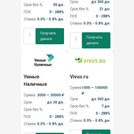
Срок
до 365 дн.
Срок без %
30 дн.
Срок без %
21 дн.
ПСК
0 - 288%
ПСК
0 - 288%
Ставка
0.0% - 0.8% дн.
Ставка
0.0% - 0.8% дн.
Получить
i
Получить
i
деньги
деньги
Умные
Vivus.ru
Наличные
Сумма
1000 — 100000
₽
Сумма
3000 — 30000 ₽
Срок
до 365 дн.
Срок
до 30 дн.
Срок без %
7 дн.
Срок без %
—
ПСК
0 - 288%
ПСК
0 - 288%
Ставка
0.0% - 0.8% дн.
Ставка
0.0% - 0.8% дн.