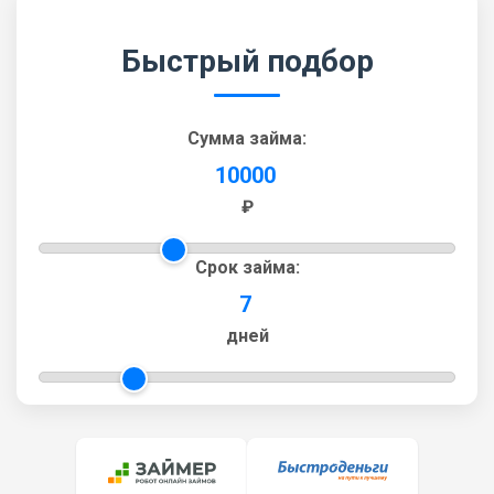
Быстрый подбор
Сумма займа:
10000
₽
Срок займа:
7
дней