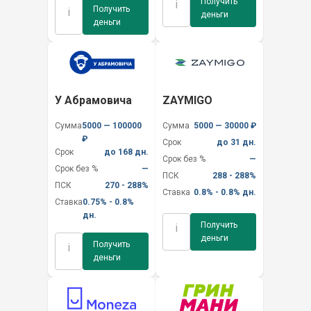
Получить
i
Получить
i
деньги
деньги
У Абрамовича
ZAYMIGO
Сумма
5000 — 100000
Сумма
5000 — 30000 ₽
₽
Срок
до 31 дн.
Срок
до 168 дн.
Срок без %
—
Срок без %
—
ПСК
288 - 288%
ПСК
270 - 288%
Ставка
0.8% - 0.8% дн.
Ставка
0.75% - 0.8%
дн.
Получить
i
деньги
Получить
i
деньги