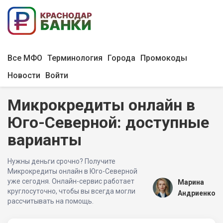
Все МФО
Терминология
Города
Промокоды
Новости
Войти
Микрокредиты онлайн в
Юго-Северной: доступные
варианты
Нужны деньги срочно? Получите
Микрокредиты онлайн в Юго-Северной
уже сегодня. Онлайн-сервис работает
Марина
круглосуточно, чтобы вы всегда могли
Андриенко
рассчитывать на помощь.