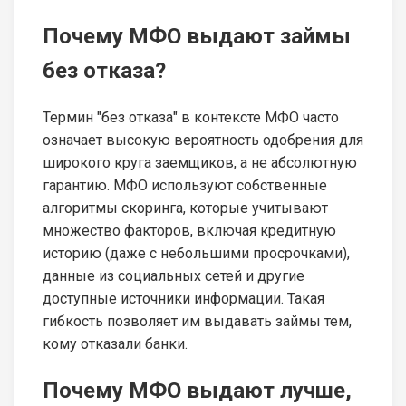
Почему МФО выдают займы
без отказа?
Термин "без отказа" в контексте МФО часто
означает высокую вероятность одобрения для
широкого круга заемщиков, а не абсолютную
гарантию. МФО используют собственные
алгоритмы скоринга, которые учитывают
множество факторов, включая кредитную
историю (даже с небольшими просрочками),
данные из социальных сетей и другие
доступные источники информации. Такая
гибкость позволяет им выдавать займы тем,
кому отказали банки.
Почему МФО выдают лучше,