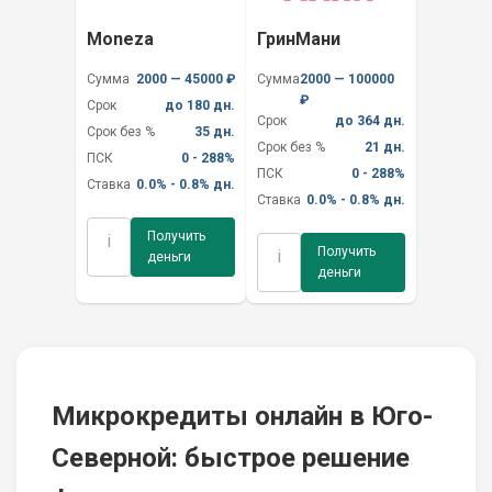
Moneza
ГринМани
Сумма
2000 — 45000 ₽
Сумма
2000 — 100000
₽
Срок
до 180 дн.
Срок
до 364 дн.
Срок без %
35 дн.
Срок без %
21 дн.
ПСК
0 - 288%
ПСК
0 - 288%
Ставка
0.0% - 0.8% дн.
Ставка
0.0% - 0.8% дн.
Получить
i
Получить
i
деньги
деньги
Микрокредиты онлайн в Юго-
Северной: быстрое решение