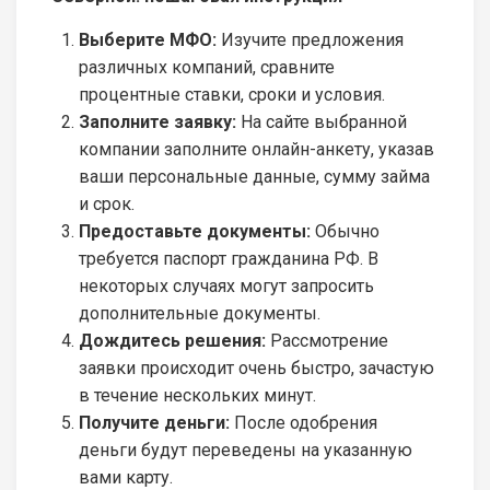
Выберите МФО:
Изучите предложения
различных компаний, сравните
процентные ставки, сроки и условия.
Заполните заявку:
На сайте выбранной
компании заполните онлайн-анкету, указав
ваши персональные данные, сумму займа
и срок.
Предоставьте документы:
Обычно
требуется паспорт гражданина РФ. В
некоторых случаях могут запросить
дополнительные документы.
Дождитесь решения:
Рассмотрение
заявки происходит очень быстро, зачастую
в течение нескольких минут.
Получите деньги:
После одобрения
деньги будут переведены на указанную
вами карту.