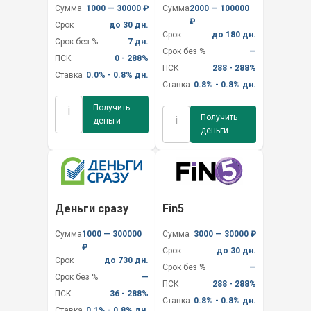
Сумма
1000 — 30000 ₽
Сумма
2000 — 100000
₽
Срок
до 30 дн.
Срок
до 180 дн.
Срок без %
7 дн.
Срок без %
—
ПСК
0 - 288%
ПСК
288 - 288%
Ставка
0.0% - 0.8% дн.
Ставка
0.8% - 0.8% дн.
Получить
i
Получить
i
деньги
деньги
Деньги сразу
Fin5
Сумма
1000 — 300000
Сумма
3000 — 30000 ₽
₽
Срок
до 30 дн.
Срок
до 730 дн.
Срок без %
—
Срок без %
—
ПСК
288 - 288%
ПСК
36 - 288%
Ставка
0.8% - 0.8% дн.
Ставка
0.1% - 0.8% дн.