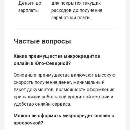
Деньги до
для покрытия текущих
зарплаты
расходов до получения
заработной платы.
Частые вопросы
Какие преимущества микрокредитов
онлайн в Юго-Северной?
Основные преимущества включают высокую
скорость получения денег, минимальный
пакет документов, возможность оформления
при наличии небольшой кредитной истории и
удобство онлайн-сервиса.
Можно ли оформить микрокредит онлайн с
просрочкой?