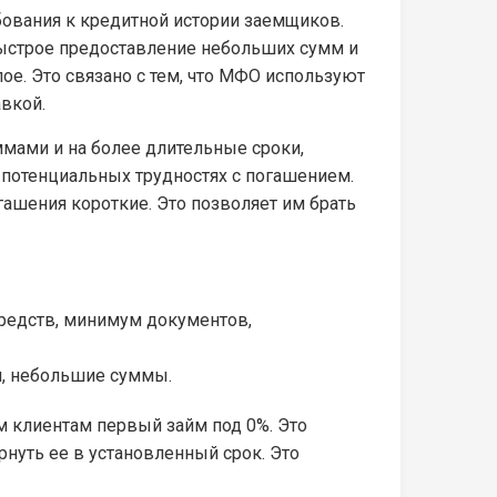
бования к кредитной истории заемщиков.
быстрое предоставление небольших сумм и
ое. Это связано с тем, что МФО используют
вкой.
мами и на более длительные сроки,
 потенциальных трудностях с погашением.
ашения короткие. Это позволяет им брать
средств, минимум документов,
я, небольшие суммы.
клиентам первый займ под 0%. Это
рнуть ее в установленный срок. Это