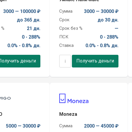
3000 — 100000 ₽
Сумма
3000 — 30000 ₽
до 365 дн.
Срок
до 30 дн.
 %
21 дн.
Срок без %
—
0 - 288%
ПСК
0 - 288%
0.0% - 0.8% дн.
Ставка
0.0% - 0.8% дн.
Получить деньги
Получить деньги
i
O
Moneza
5000 — 30000 ₽
Сумма
2000 — 45000 ₽