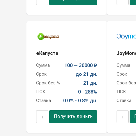
еКапуста
JoyMon
Сумма
100 — 30000 ₽
Сумма
Срок
до 21 дн.
Срок
Срок без %
21 дн.
Срок без
ПСК
0 - 288%
ПСК
Ставка
0.0% - 0.8% дн.
Ставка
Получить деньги
i
i