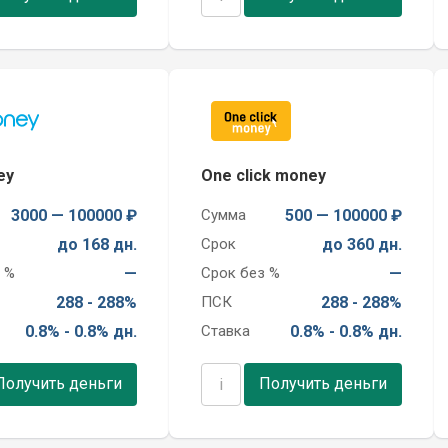
ey
One click money
3000 — 100000 ₽
Сумма
500 — 100000 ₽
до 168 дн.
Срок
до 360 дн.
 %
—
Срок без %
—
288 - 288%
ПСК
288 - 288%
0.8% - 0.8% дн.
Ставка
0.8% - 0.8% дн.
Получить деньги
Получить деньги
i