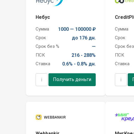
Небус
CreditPl
Сумма
1000 — 100000 ₽
Сумма
Срок
до 176 дн.
Срок
Срок без %
—
Срок без
ПСК
216 - 288%
ПСК
Ставка
0.6% - 0.8% дн.
Ставка
Получить деньги
i
i
Webbankir
МигКре