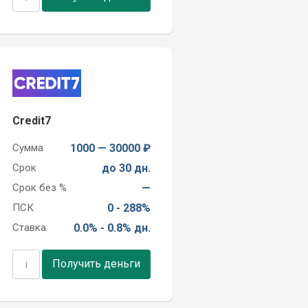
Credit7
Сумма
1000 — 30000 ₽
Срок
до 30 дн.
Срок без %
—
ПСК
0 - 288%
Ставка
0.0% - 0.8% дн.
Получить деньги
i