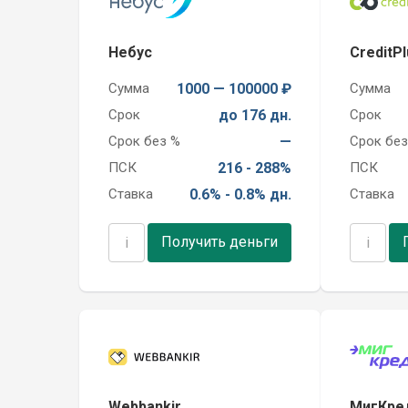
Небус
CreditPl
Сумма
1000 — 100000 ₽
Сумма
Срок
до 176 дн.
Срок
Срок без %
—
Срок без
ПСК
216 - 288%
ПСК
Ставка
0.6% - 0.8% дн.
Ставка
Получить деньги
i
i
Webbankir
МигКре