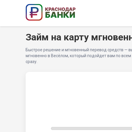
Займ на карту мгновен
Быстрое решение и мгновенный перевод средств — в
мгновенно в Весёлом, который подойдет вам по всем
сразу.