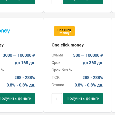
ey
One click money
3000 — 100000 ₽
Сумма
500 — 100000 ₽
до 168 дн.
Срок
до 360 дн.
 %
—
Срок без %
—
288 - 288%
ПСК
288 - 288%
0.8% - 0.8% дн.
Ставка
0.8% - 0.8% дн.
Получить деньги
Получить деньги
i