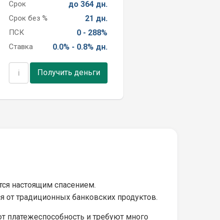
Срок
до 364 дн.
Срок без %
21 дн.
ПСК
0 - 288%
Ставка
0.0% - 0.8% дн.
Получить деньги
i
тся настоящим спасением.
я от традиционных банковских продуктов.
т платежеспособность и требуют много