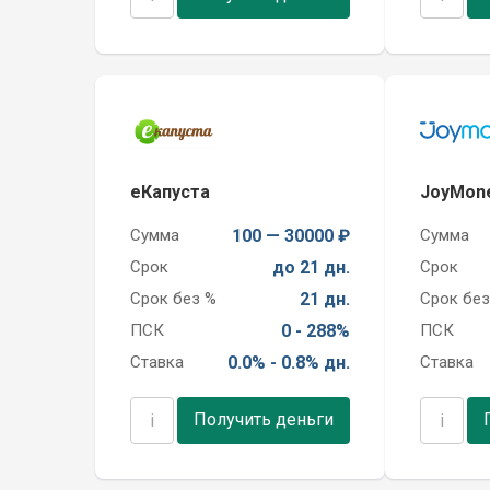
еКапуста
JoyMon
Сумма
100 — 30000 ₽
Сумма
Срок
до 21 дн.
Срок
Срок без %
21 дн.
Срок без
ПСК
0 - 288%
ПСК
Ставка
0.0% - 0.8% дн.
Ставка
Получить деньги
i
i