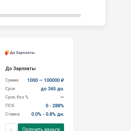
До Зарплаты
Сумма
1000 — 100000 ₽
Срок
до 365 дн.
Срок без %
—
ПСК
0 - 288%
Ставка
0.0% - 0.8% дн.
Получить деньги
i