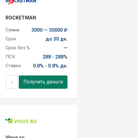
ROCKETMAN
Сумма
3000 — 30000 ₽
Срок
до 30 дн.
Срок без %
—
ПСК
288 - 288%
Ставка
0.8% - 0.8% дн.
Получить деньги
i
Vivus.ru