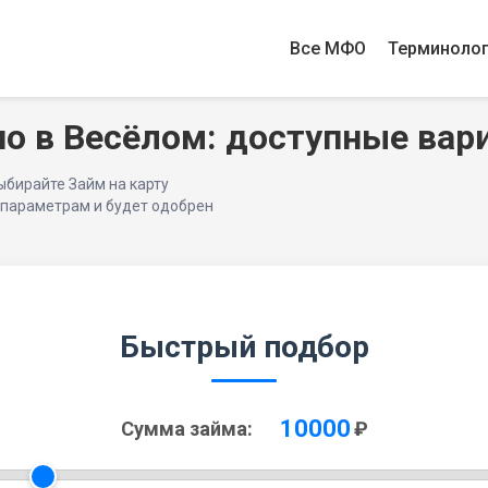
Все МФО
Терминоло
но в Весёлом: доступные вар
ыбирайте Займ на карту
 параметрам и будет одобрен
Быстрый подбор
10000
Сумма займа:
₽