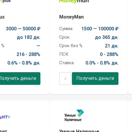
us
MoneyMan
3000 — 50000 ₽
Сумма
1500 — 100000 ₽
до 182 дн.
Срок
до 365 дн.
 %
—
Срок без %
21 дн.
216 - 288%
ПСК
0 - 288%
0.6% - 0.8% дн.
Ставка
0.0% - 0.8% дн.
Получить деньги
Получить деньги
i
дит
Умные Наличные