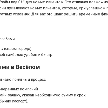
айм под 0%" для новых клиентов. Это отличная возможнос
к они привлекают новых клиентов, которые, при успешном 
платных условиях. Для вас это шанс решить временные фи
особами:
 в вашем городе).
соб наиболее удобен и быстр.
ыми в Весёлом
тивно понятный процесс:
оверенных компаний.
айн-заявку, указав необходимую сумму и срок.
ычно паспорт).