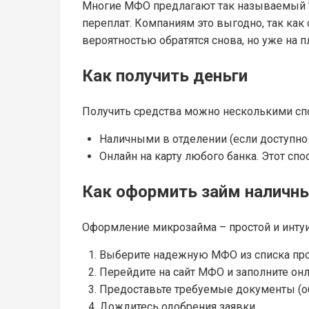
Многие МФО предлагают так называемый "з
переплат. Компаниям это выгодно, так ка
вероятностью обратятся снова, но уже на 
Как получить деньги
Получить средства можно несколькими сп
Наличными в отделении (если доступно
Онлайн на карту любого банка. Этот спо
Как оформить займ наличн
Оформление микрозайма – простой и интуи
Выберите надежную МФО из списка пр
Перейдите на сайт МФО и заполните онл
Предоставьте требуемые документы (об
Дождитесь одобрения заявки.