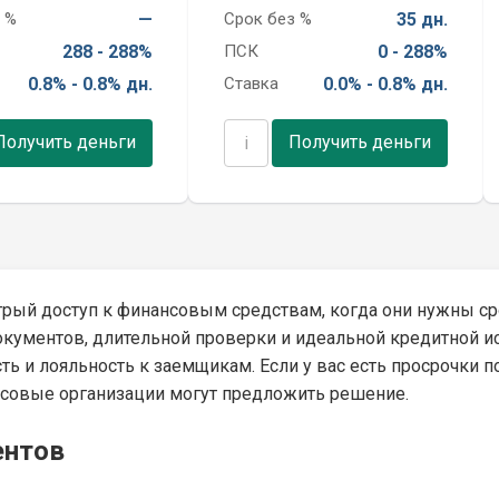
 %
—
Срок без %
35 дн.
288 - 288%
ПСК
0 - 288%
0.8% - 0.8% дн.
Ставка
0.0% - 0.8% дн.
Получить деньги
Получить деньги
i
рый доступ к финансовым средствам, когда они нужны сроч
документов, длительной проверки и идеальной кредитной
сть и лояльность к заемщикам. Если у вас есть просрочки 
ансовые организации могут предложить решение.
ентов