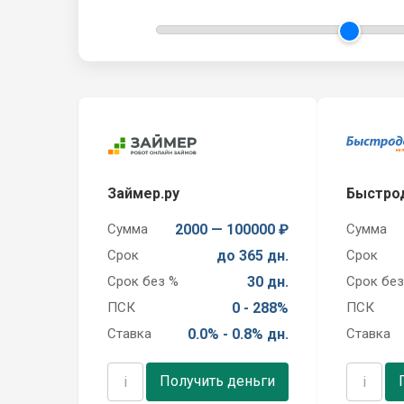
Займер.ру
Быстро
Сумма
2000 — 100000 ₽
Сумма
Срок
до 365 дн.
Срок
Срок без %
30 дн.
Срок без
ПСК
0 - 288%
ПСК
Ставка
0.0% - 0.8% дн.
Ставка
Получить деньги
i
i