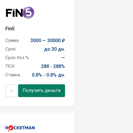
Fin5
Сумма
3000 — 30000 ₽
Срок
до 30 дн.
Срок без %
—
ПСК
288 - 288%
Ставка
0.8% - 0.8% дн.
Получить деньги
i