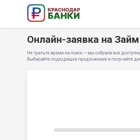
Онлайн-заявка на Зай
Не тратьте время на поиск — мы собрали все доступн
Выбирайте подходящее предложение и получайте ден