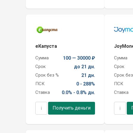
еКапуста
JoyMon
Сумма
100 — 30000 ₽
Сумма
Срок
до 21 дн.
Срок
Срок без %
21 дн.
Срок без
ПСК
0 - 288%
ПСК
Ставка
0.0% - 0.8% дн.
Ставка
Получить деньги
i
i