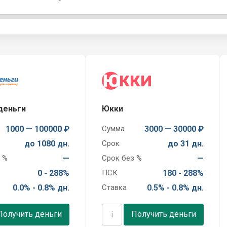
деньги
Юкки
1000 — 100000 ₽
Сумма
3000 — 30000 ₽
до 1080 дн.
Срок
до 31 дн.
 %
—
Срок без %
—
0 - 288%
ПСК
180 - 288%
0.0% - 0.8% дн.
Ставка
0.5% - 0.8% дн.
Получить деньги
Получить деньги
i