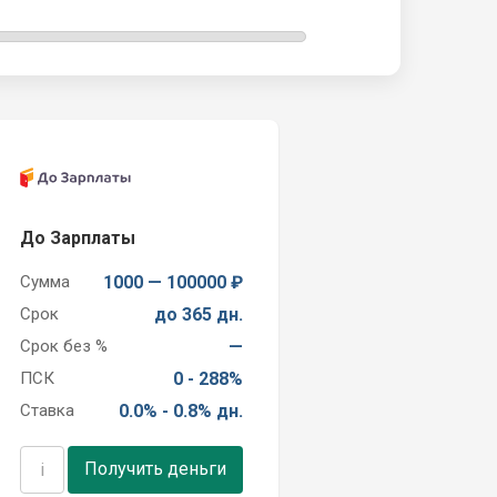
До Зарплаты
Сумма
1000 — 100000 ₽
Срок
до 365 дн.
Срок без %
—
ПСК
0 - 288%
Ставка
0.0% - 0.8% дн.
Получить деньги
i