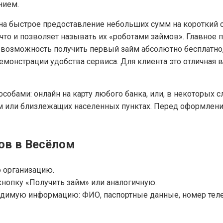
нием.
 на быстрое предоставление небольших сумм на короткий 
то и позволяет называть их «роботами займов». Главное п
зможность получить первый займ абсолютно бесплатно, т
демонстрации удобства сервиса. Для клиента это отлична
собами: онлайн на карту любого банка, или, в некоторых 
ом или близлежащих населенных пунктах. Перед оформлен
ов в Весёлом
 организацию.
кнопку «Получить займ» или аналогичную.
ходимую информацию: ФИО, паспортные данные, номер теле