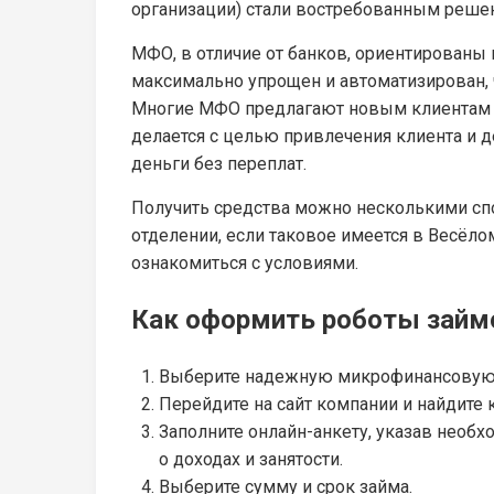
организации) стали востребованным реше
МФО, в отличие от банков, ориентированы
максимально упрощен и автоматизирован, ч
Многие МФО предлагают новым клиентам во
делается с целью привлечения клиента и 
деньги без переплат.
Получить средства можно несколькими спо
отделении, если таковое имеется в Весёл
ознакомиться с условиями.
Как оформить роботы займ
Выберите надежную микрофинансовую
Перейдите на сайт компании и найдите 
Заполните онлайн-анкету, указав необ
о доходах и занятости.
Выберите сумму и срок займа.