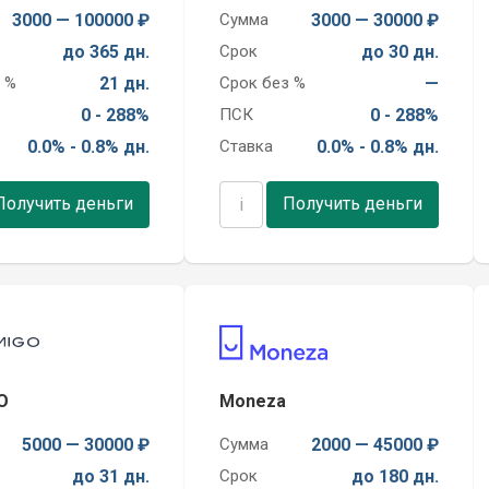
3000 — 100000 ₽
Сумма
3000 — 30000 ₽
до 365 дн.
Срок
до 30 дн.
 %
21 дн.
Срок без %
—
0 - 288%
ПСК
0 - 288%
0.0% - 0.8% дн.
Ставка
0.0% - 0.8% дн.
Получить деньги
Получить деньги
i
O
Moneza
5000 — 30000 ₽
Сумма
2000 — 45000 ₽
до 31 дн.
Срок
до 180 дн.