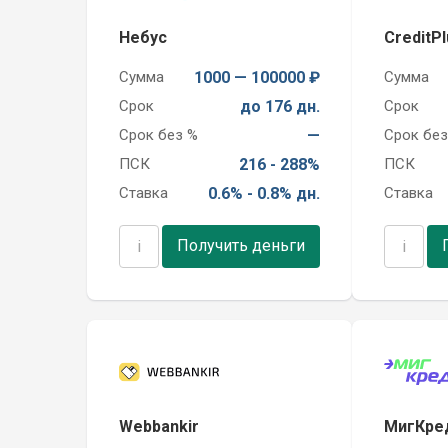
Небус
CreditPl
Сумма
1000 — 100000 ₽
Сумма
Срок
до 176 дн.
Срок
Срок без %
—
Срок без
ПСК
216 - 288%
ПСК
Ставка
0.6% - 0.8% дн.
Ставка
Получить деньги
i
i
Webbankir
МигКре