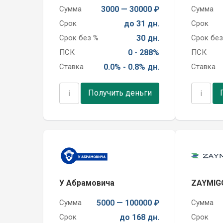
Сумма
3000 — 30000 ₽
Сумма
Срок
до 31 дн.
Срок
Срок без %
30 дн.
Срок без
ПСК
0 - 288%
ПСК
Ставка
0.0% - 0.8% дн.
Ставка
Получить деньги
i
i
У Абрамовича
ZAYMIG
Сумма
5000 — 100000 ₽
Сумма
Срок
до 168 дн.
Срок