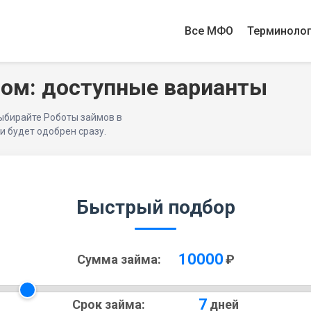
Все МФО
Терминоло
лом: доступные варианты
ыбирайте Роботы займов в
и будет одобрен сразу.
Быстрый подбор
10000
Сумма займа:
₽
7
Срок займа:
дней