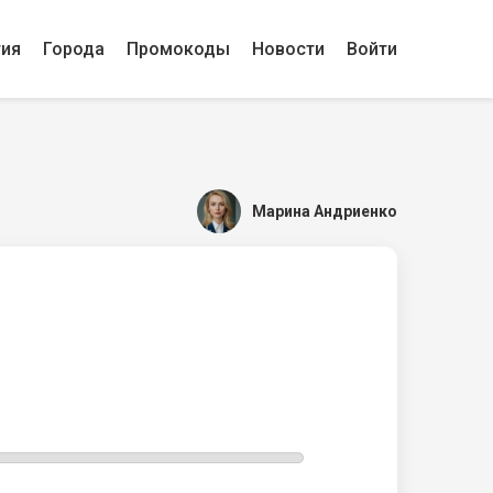
гия
Города
Промокоды
Новости
Войти
Марина Андриенко