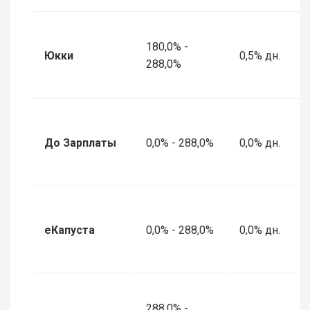
180,0% -
Юкки
0,5% дн.
288,0%
До Зарплаты
0,0% - 288,0%
0,0% дн.
еКапуста
0,0% - 288,0%
0,0% дн.
288,0% -