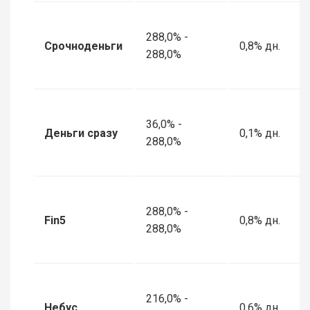
288,0% -
Срочноденьги
0,8% дн.
288,0%
36,0% -
Деньги сразу
0,1% дн.
288,0%
288,0% -
Fin5
0,8% дн.
288,0%
216,0% -
Небус
0,6% дн.