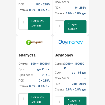
Срок без %
—
ПСК
180 - 288%
ПСК
0 - 288%
Ставка
0.5% - 0.8% дн.
Ставка
0.0% - 0.8% дн.
Получить
i
Получить
i
деньги
деньги
еКапуста
JoyMoney
Сумма
100 — 30000 ₽
Сумма
3000 — 100000
₽
Срок
до 21 дн.
Срок
до 168 дн.
Срок без %
21 дн.
Срок без %
—
ПСК
0 - 288%
ПСК
288 - 288%
Ставка
0.0% - 0.8% дн.
Ставка
0.8% - 0.8% дн.
Получить
i
Получить
i
деньги