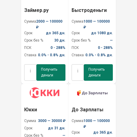
Займер.ру
Быстроденьги
Сумма
2000 — 100000
Сумма
1000 — 100000
₽
₽
Срок
до 365 дн.
Срок
до 1080 дн.
Срок без %
30 дн.
Срок без %
—
ПСК
0 - 288%
ПСК
0 - 288%
Ставка
0.0% - 0.8% дн.
Ставка
0.0% - 0.8% дн.
Получить
Получить
i
i
деньги
деньги
Юкки
До Зарплаты
Сумма
3000 — 30000 ₽
Сумма
1000 — 100000
₽
Срок
до 31 дн.
Срок
до 365 дн.
Срок без %
—