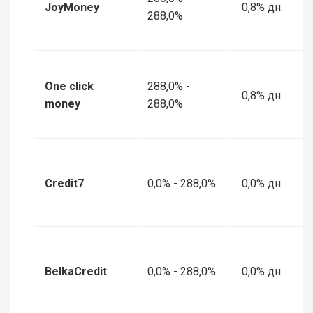
JoyMoney
0,8% дн.
288,0%
One click
288,0% -
0,8% дн.
money
288,0%
Credit7
0,0% - 288,0%
0,0% дн.
BelkaCredit
0,0% - 288,0%
0,0% дн.