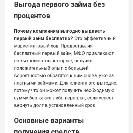
Выгода первого займа без
процентов
Почему компаниям выгодно выдавать
первый займ бесплатно?
Это эффективный
маркетинговый ход. Предоставляя
бесплатный первый займ, МФО привлекают
новых клиентов, которые, получив
положительный опыт, с большей
вероятностью обратятся к ним снова, уже за
платными займами. Для клиента это выгодно,
потому что он может получить необходимую
сумму без каких-либо переплат, если успеет
вернуть долг в установленный срок.
Основные варианты
получения средств