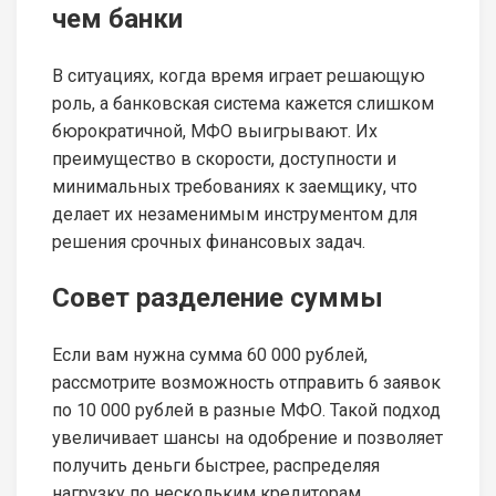
чем банки
В ситуациях, когда время играет решающую
роль, а банковская система кажется слишком
бюрократичной, МФО выигрывают. Их
преимущество в скорости, доступности и
минимальных требованиях к заемщику, что
делает их незаменимым инструментом для
решения срочных финансовых задач.
Совет разделение суммы
Если вам нужна сумма 60 000 рублей,
рассмотрите возможность отправить 6 заявок
по 10 000 рублей в разные МФО. Такой подход
увеличивает шансы на одобрение и позволяет
получить деньги быстрее, распределяя
нагрузку по нескольким кредиторам.