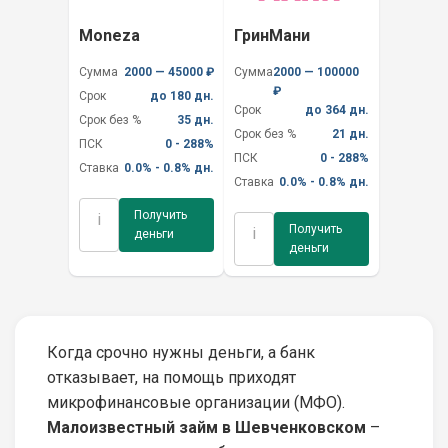
Moneza
ГринМани
Сумма
2000 — 45000 ₽
Сумма
2000 — 100000
₽
Срок
до 180 дн.
Срок
до 364 дн.
Срок без %
35 дн.
Срок без %
21 дн.
ПСК
0 - 288%
ПСК
0 - 288%
Ставка
0.0% - 0.8% дн.
Ставка
0.0% - 0.8% дн.
Получить
i
Получить
i
деньги
деньги
Когда срочно нужны деньги, а банк
отказывает, на помощь приходят
микрофинансовые организации (МФО).
Малоизвестный займ в Шевченковском
–