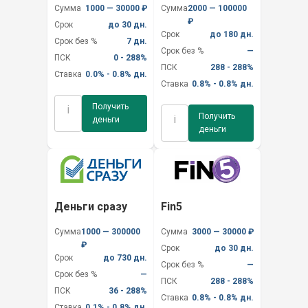
Сумма
1000 — 30000 ₽
Сумма
2000 — 100000
₽
Срок
до 30 дн.
Срок
до 180 дн.
Срок без %
7 дн.
Срок без %
—
ПСК
0 - 288%
ПСК
288 - 288%
Ставка
0.0% - 0.8% дн.
Ставка
0.8% - 0.8% дн.
Получить
i
Получить
i
деньги
деньги
Деньги сразу
Fin5
Сумма
1000 — 300000
Сумма
3000 — 30000 ₽
₽
Срок
до 30 дн.
Срок
до 730 дн.
Срок без %
—
Срок без %
—
ПСК
288 - 288%
ПСК
36 - 288%
Ставка
0.8% - 0.8% дн.
Ставка
0.1% - 0.8% дн.