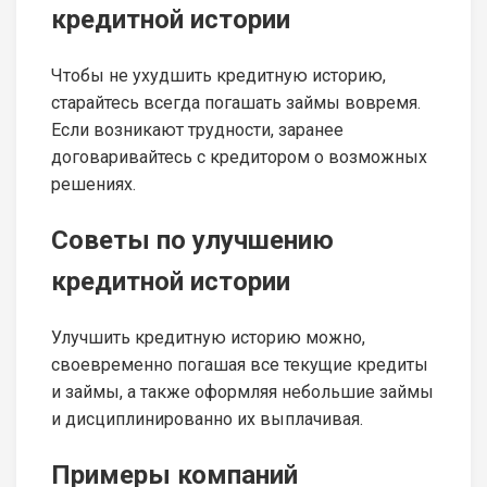
кредитной истории
Чтобы не ухудшить кредитную историю,
старайтесь всегда погашать займы вовремя.
Если возникают трудности, заранее
договаривайтесь с кредитором о возможных
решениях.
Советы по улучшению
кредитной истории
Улучшить кредитную историю можно,
своевременно погашая все текущие кредиты
и займы, а также оформляя небольшие займы
и дисциплинированно их выплачивая.
Примеры компаний