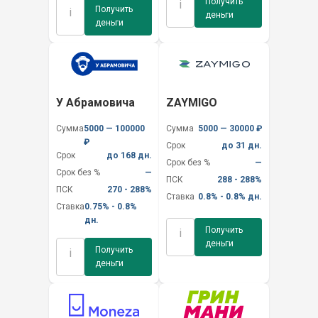
Получить
i
Получить
i
деньги
деньги
У Абрамовича
ZAYMIGO
Сумма
5000 — 100000
Сумма
5000 — 30000 ₽
₽
Срок
до 31 дн.
Срок
до 168 дн.
Срок без %
—
Срок без %
—
ПСК
288 - 288%
ПСК
270 - 288%
Ставка
0.8% - 0.8% дн.
Ставка
0.75% - 0.8%
дн.
Получить
i
деньги
Получить
i
деньги