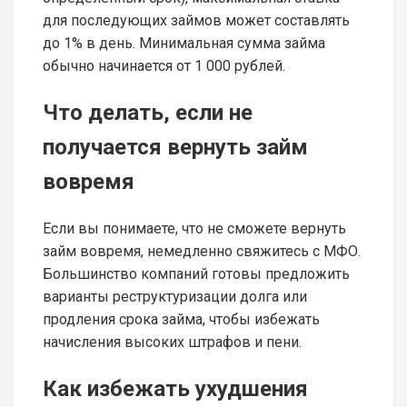
для последующих займов может составлять
до 1% в день. Минимальная сумма займа
обычно начинается от 1 000 рублей.
Что делать, если не
получается вернуть займ
вовремя
Если вы понимаете, что не сможете вернуть
займ вовремя, немедленно свяжитесь с МФО.
Большинство компаний готовы предложить
варианты реструктуризации долга или
продления срока займа, чтобы избежать
начисления высоких штрафов и пени.
Как избежать ухудшения