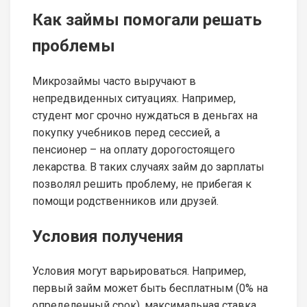
Как займы помогали решать
проблемы
Микрозаймы часто выручают в
непредвиденных ситуациях. Например,
студент мог срочно нуждаться в деньгах на
покупку учебников перед сессией, а
пенсионер – на оплату дорогостоящего
лекарства. В таких случаях займ до зарплаты
позволял решить проблему, не прибегая к
помощи родственников или друзей.
Условия получения
Условия могут варьироваться. Например,
первый займ может быть бесплатным (0% на
определенный срок), максимальная ставка