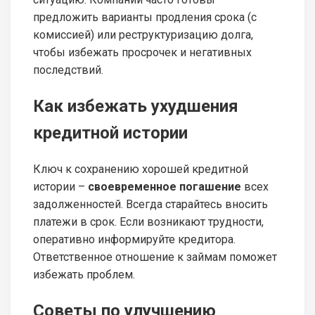
предложить варианты продления срока (с
комиссией) или реструктуризацию долга,
чтобы избежать просрочек и негативных
последствий.
Как избежать ухудшения
кредитной истории
Ключ к сохранению хорошей кредитной
истории –
своевременное погашение
всех
задолженностей. Всегда старайтесь вносить
платежи в срок. Если возникают трудности,
оперативно информируйте кредитора.
Ответственное отношение к займам поможет
избежать проблем.
Советы по улучшению