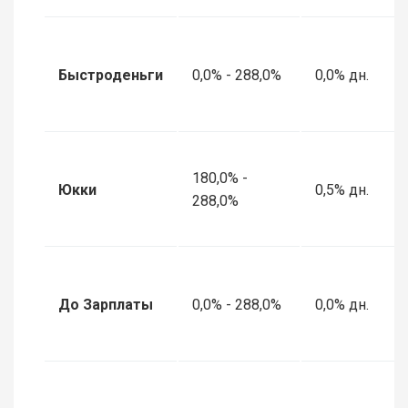
Быстроденьги
0,0% - 288,0%
0,0% дн.
180,0% -
Юкки
0,5% дн.
288,0%
До Зарплаты
0,0% - 288,0%
0,0% дн.