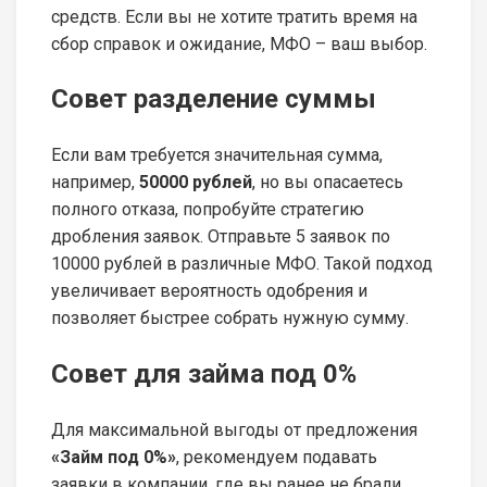
средств. Если вы не хотите тратить время на
сбор справок и ожидание, МФО – ваш выбор.
Совет разделение суммы
Если вам требуется значительная сумма,
например,
50000 рублей
, но вы опасаетесь
полного отказа, попробуйте стратегию
дробления заявок. Отправьте 5 заявок по
10000 рублей в различные МФО. Такой подход
увеличивает вероятность одобрения и
позволяет быстрее собрать нужную сумму.
Совет для займа под 0%
Для максимальной выгоды от предложения
«Займ под 0%»
, рекомендуем подавать
заявки в компании, где вы ранее не брали