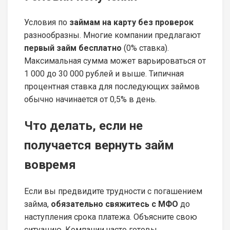
Условия по
займам на карту без проверок
разнообразны. Многие компании предлагают
первый займ бесплатно
(0% ставка).
Максимальная сумма может варьироваться от
1 000 до 30 000 рублей и выше. Типичная
процентная ставка для последующих займов
обычно начинается от 0,5% в день.
Что делать, если не
получается вернуть займ
вовремя
Если вы предвидите трудности с погашением
займа,
обязательно свяжитесь с МФО
до
наступления срока платежа. Объясните свою
ситуацию. Компании часто готовы