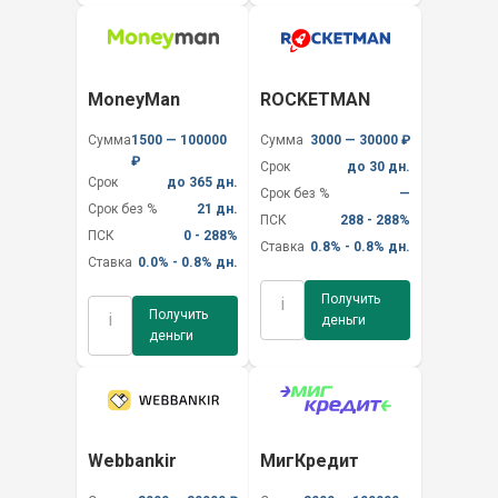
MoneyMan
ROCKETMAN
Сумма
1500 — 100000
Сумма
3000 — 30000 ₽
₽
Срок
до 30 дн.
Срок
до 365 дн.
Срок без %
—
Срок без %
21 дн.
ПСК
288 - 288%
ПСК
0 - 288%
Ставка
0.8% - 0.8% дн.
Ставка
0.0% - 0.8% дн.
Получить
i
Получить
i
деньги
деньги
Webbankir
МигКредит