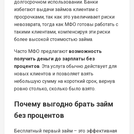
долгосрочном использовании. Банки
избегают выдачи займов клиентам с
просрочками, так как это увеличивает риски
невозврата, тогда как МФО готовы работать с
такими клиентами, компенсируя эти риски
более высокой стоимостью займа.
Часто МФО предлагают
возможность
получить деньги до зарплаты без
процентов
. Эта услуга обычно действует для
новых клиентов и позволяет взять
небольшую сумму на короткий срок, вернув
ровно столько, сколько было взято.
Почему выгодно брать займ
без процентов
Бесплатный первый займ – это эффективная