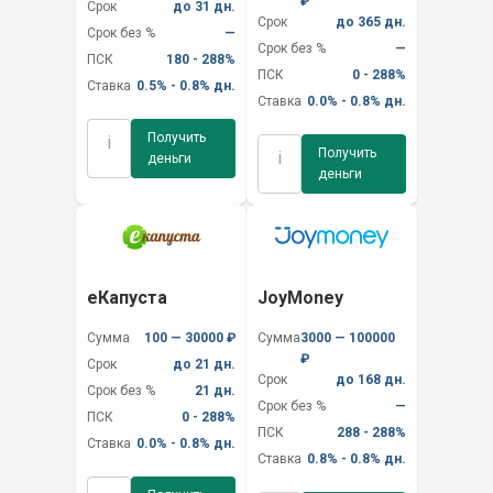
₽
Срок
до 31 дн.
Срок
до 365 дн.
Срок без %
—
Срок без %
—
ПСК
180 - 288%
ПСК
0 - 288%
Ставка
0.5% - 0.8% дн.
Ставка
0.0% - 0.8% дн.
Получить
i
Получить
i
деньги
деньги
еКапуста
JoyMoney
Сумма
100 — 30000 ₽
Сумма
3000 — 100000
₽
Срок
до 21 дн.
Срок
до 168 дн.
Срок без %
21 дн.
Срок без %
—
ПСК
0 - 288%
ПСК
288 - 288%
Ставка
0.0% - 0.8% дн.
Ставка
0.8% - 0.8% дн.