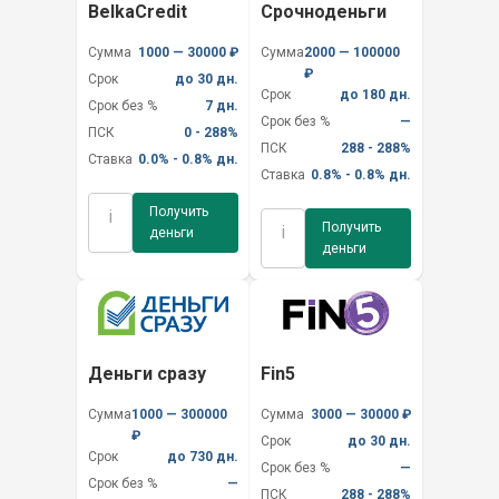
BelkaCredit
Срочноденьги
Сумма
1000 — 30000 ₽
Сумма
2000 — 100000
₽
Срок
до 30 дн.
Срок
до 180 дн.
Срок без %
7 дн.
Срок без %
—
ПСК
0 - 288%
ПСК
288 - 288%
Ставка
0.0% - 0.8% дн.
Ставка
0.8% - 0.8% дн.
Получить
i
Получить
i
деньги
деньги
Деньги сразу
Fin5
Сумма
1000 — 300000
Сумма
3000 — 30000 ₽
₽
Срок
до 30 дн.
Срок
до 730 дн.
Срок без %
—
Срок без %
—
ПСК
288 - 288%