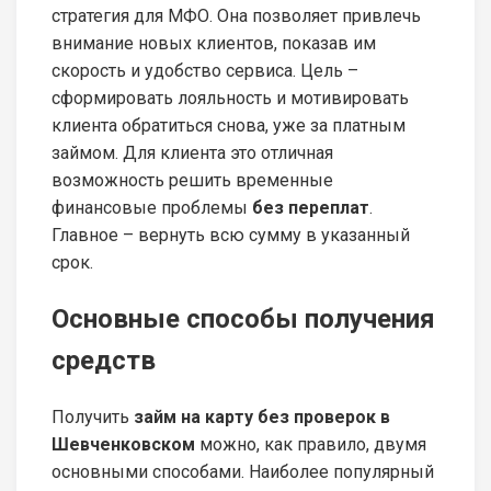
стратегия для МФО. Она позволяет привлечь
внимание новых клиентов, показав им
скорость и удобство сервиса. Цель –
сформировать лояльность и мотивировать
клиента обратиться снова, уже за платным
займом. Для клиента это отличная
возможность решить временные
финансовые проблемы
без переплат
.
Главное – вернуть всю сумму в указанный
срок.
Основные способы получения
средств
Получить
займ на карту без проверок в
Шевченковском
можно, как правило, двумя
основными способами. Наиболее популярный