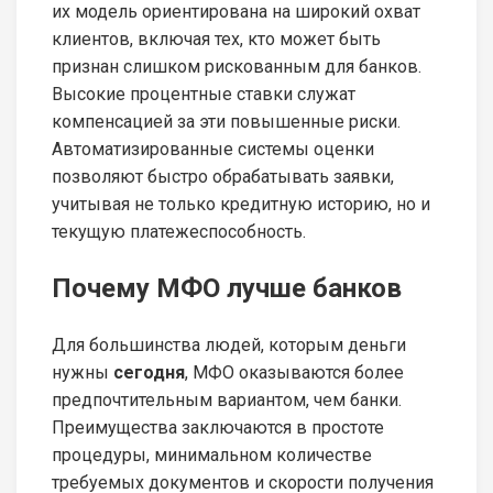
их модель ориентирована на широкий охват
клиентов, включая тех, кто может быть
признан слишком рискованным для банков.
Высокие процентные ставки служат
компенсацией за эти повышенные риски.
Автоматизированные системы оценки
позволяют быстро обрабатывать заявки,
учитывая не только кредитную историю, но и
текущую платежеспособность.
Почему МФО лучше банков
Для большинства людей, которым деньги
нужны
сегодня
, МФО оказываются более
предпочтительным вариантом, чем банки.
Преимущества заключаются в простоте
процедуры, минимальном количестве
требуемых документов и скорости получения