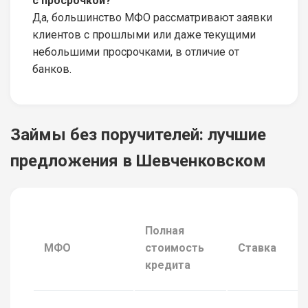
с просрочкой?
Да, большинство МФО рассматривают заявки
клиентов с прошлыми или даже текущими
небольшими просрочками, в отличие от
банков.
Займы без поручителей: лучшие
предложения в Шевченковском
Полная
МФО
стоимость
Ставка
кредита