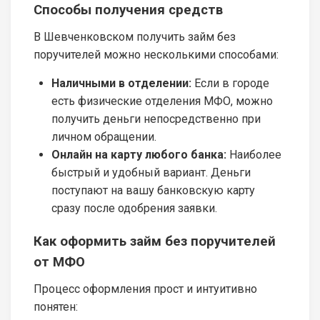
Способы получения средств
В Шевченковском получить займ без
поручителей можно несколькими способами:
Наличными в отделении:
Если в городе
есть физические отделения МФО, можно
получить деньги непосредственно при
личном обращении.
Онлайн на карту любого банка:
Наиболее
быстрый и удобный вариант. Деньги
поступают на вашу банковскую карту
сразу после одобрения заявки.
Как оформить займ без поручителей
от МФО
Процесс оформления прост и интуитивно
понятен: