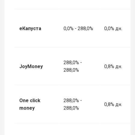
еКапуста
0,0% - 288,0%
0,0% дн.
288,0% -
JoyMoney
0,8% дн.
288,0%
One click
288,0% -
0,8% дн.
money
288,0%