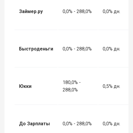
Займер.ру
0,0% - 288,0%
0,0% дн.
Быстроденьги
0,0% - 288,0%
0,0% дн.
180,0% -
Юкки
0,5% дн.
288,0%
До Зарплаты
0,0% - 288,0%
0,0% дн.