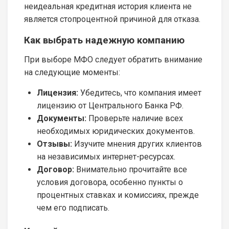
неидеальная кредитная история клиента не
является стопроцентной причиной для отказа.
Как выбрать надежную компанию
При выборе МФО следует обратить внимание
на следующие моменты:
Лицензия:
Убедитесь, что компания имеет
лицензию от Центрального Банка РФ.
Документы:
Проверьте наличие всех
необходимых юридических документов.
Отзывы:
Изучите мнения других клиентов
на независимых интернет-ресурсах.
Договор:
Внимательно прочитайте все
условия договора, особенно пункты о
процентных ставках и комиссиях, прежде
чем его подписать.