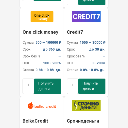
деньги
One click money
Credit7
Сумма
500 — 100000 ₽
Сумма
1000 — 30000 ₽
Срок
до 360 дн.
Срок
до 30 дн.
Срок без %
—
Срок без %
—
ПСК
288 - 288%
ПСК
0 - 288%
Ставка
0.8% - 0.8% дн.
Ставка
0.0% - 0.8% дн.
Получить
Получить
i
i
деньги
деньги
BelkaCredit
Срочноденьги