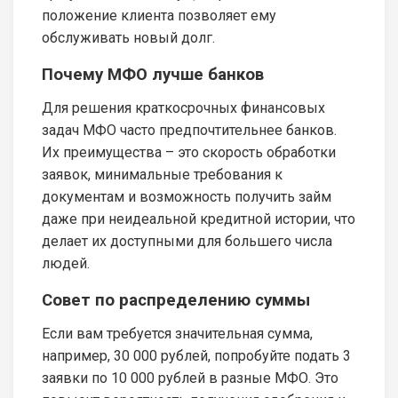
положение клиента позволяет ему
обслуживать новый долг.
Почему МФО лучше банков
Для решения краткосрочных финансовых
задач МФО часто предпочтительнее банков.
Их преимущества – это скорость обработки
заявок, минимальные требования к
документам и возможность получить займ
даже при неидеальной кредитной истории, что
делает их доступными для большего числа
людей.
Совет по распределению суммы
Если вам требуется значительная сумма,
например, 30 000 рублей, попробуйте подать 3
заявки по 10 000 рублей в разные МФО. Это