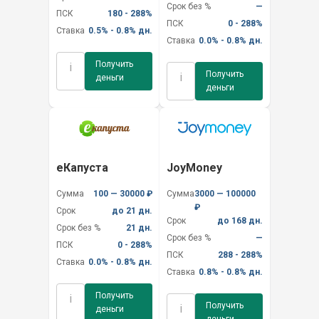
Срок без %
—
ПСК
180 - 288%
ПСК
0 - 288%
Ставка
0.5% - 0.8% дн.
Ставка
0.0% - 0.8% дн.
Получить
i
Получить
i
деньги
деньги
еКапуста
JoyMoney
Сумма
100 — 30000 ₽
Сумма
3000 — 100000
₽
Срок
до 21 дн.
Срок
до 168 дн.
Срок без %
21 дн.
Срок без %
—
ПСК
0 - 288%
ПСК
288 - 288%
Ставка
0.0% - 0.8% дн.
Ставка
0.8% - 0.8% дн.
Получить
i
Получить
i
деньги