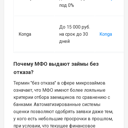
под 0%
До 15 000 руб.
Konga
на срок до 30
Konga
дней
Почему МФО выдают займы без
отказа?
Термин "без отказа" в сфере микрозаймов
означает, что МФО имеют более лояльные
критерии отбора заемщиков по сравнению с
банками. Автоматизированные системы
оценки позволяют одобрять заявки даже тем,
у кого есть небольшие просрочки в прошлом,
при условии, что текущее финансовое