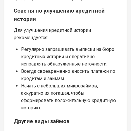
Советы по улучшению кредитной
истории
Для улучшения кредитной истории
рекомендуется:
Регулярно запрашивать выписки из бюро
кредитных историй и оперативно
исправлять обнаруженные неточности.
Всегда своевременно вносить платежи по
кредитам и займам.
Начать с небольших микрозаймов,
аккуратно их погашая, чтобы
сформировать положительную кредитную
историю.
Другие виды займов