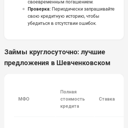
своевременным погашением.
Проверка:
Периодически запрашивайте
свою кредитную историю, чтобы
убедиться в отсутствии ошибок.
Займы круглосуточно: лучшие
предложения в Шевченковском
Полная
МФО
стоимость
Ставка
кредита