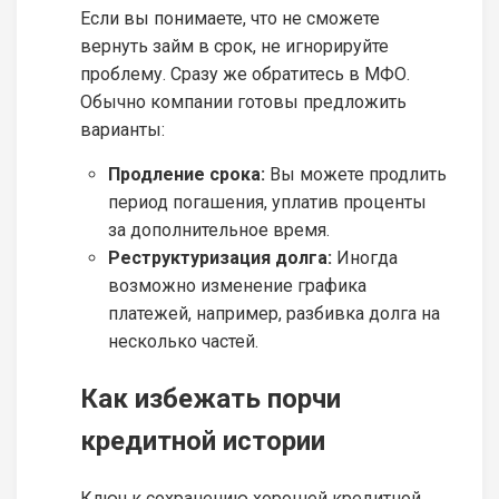
Если вы понимаете, что не сможете
вернуть займ в срок, не игнорируйте
проблему. Сразу же обратитесь в МФО.
Обычно компании готовы предложить
варианты:
Продление срока:
Вы можете продлить
период погашения, уплатив проценты
за дополнительное время.
Реструктуризация долга:
Иногда
возможно изменение графика
платежей, например, разбивка долга на
несколько частей.
Как избежать порчи
кредитной истории
Ключ к сохранению хорошей кредитной