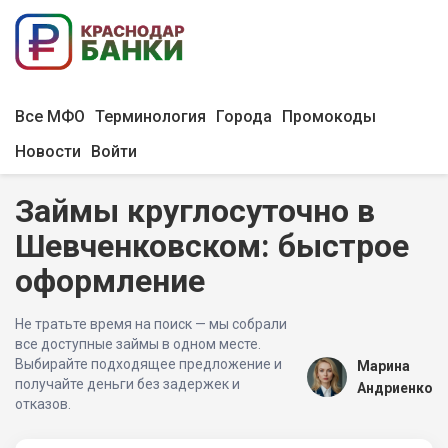
Все МФО
Терминология
Города
Промокоды
Новости
Войти
Займы круглосуточно в
Шевченковском: быстрое
оформление
Не тратьте время на поиск — мы собрали
все доступные займы в одном месте.
Выбирайте подходящее предложение и
Марина
получайте деньги без задержек и
Андриенко
отказов.