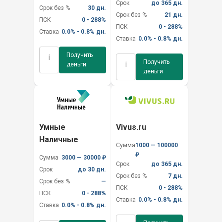
Срок
до 365 дн.
Срок без %
30 дн.
Срок без %
21 дн.
ПСК
0 - 288%
ПСК
0 - 288%
Ставка
0.0% - 0.8% дн.
Ставка
0.0% - 0.8% дн.
Получить
i
Получить
i
деньги
деньги
Умные
Vivus.ru
Наличные
Сумма
1000 — 100000
₽
Сумма
3000 — 30000 ₽
Срок
до 365 дн.
Срок
до 30 дн.
Срок без %
7 дн.
Срок без %
—
ПСК
0 - 288%
ПСК
0 - 288%
Ставка
0.0% - 0.8% дн.
Ставка
0.0% - 0.8% дн.