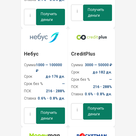
Получить
i
Получить
i
деньги
деньги
Небус
CreditPlus
Сумма
1000 — 100000
Сумма
3000 — 50000 ₽
₽
Срок
до 182 дн.
Срок
до 176 дн.
Срок без %
—
Срок без %
—
ПСК
216 - 288%
ПСК
216 - 288%
Ставка
0.6% - 0.8% дн.
Ставка
0.6% - 0.8% дн.
Получить
i
Получить
i
деньги
деньги