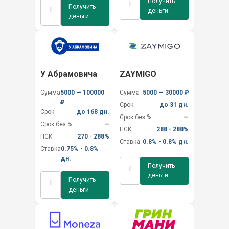
Получить
i
Получить
i
деньги
деньги
У Абрамовича
ZAYMIGO
Сумма
5000 — 100000
Сумма
5000 — 30000 ₽
₽
Срок
до 31 дн.
Срок
до 168 дн.
Срок без %
—
Срок без %
—
ПСК
288 - 288%
ПСК
270 - 288%
Ставка
0.8% - 0.8% дн.
Ставка
0.75% - 0.8%
дн.
Получить
i
деньги
Получить
i
деньги