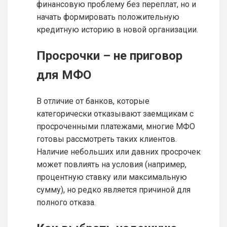
финансовую проблему без переплат, но и
начать формировать положительную
кредитную историю в новой организации.
Просрочки – не приговор
для МФО
В отличие от банков, которые
категорически отказывают заемщикам с
просроченными платежами, многие МФО
готовы рассмотреть таких клиентов.
Наличие небольших или давних просрочек
может повлиять на условия (например,
процентную ставку или максимальную
сумму), но редко является причиной для
полного отказа.