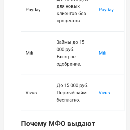
для новых
Payday
Payday
клиентов без
процентов.
Займы до 15
000 руб.
Mili
Mili
Быстрое
одобрение.
До 15 000 руб.
Vivus
Первый займ
Vivus
бесплатно.
Почему МФО выдают