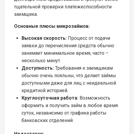
тщательной проверки платежеспособности
заемщика.
Основные плюсы микрозаймов:
Высокая скорость:
Процесс от подачи
заявки до перечисления средств обычно
занимает минимальное время, часто –
несколько минут.
Доступность:
Требования к заемщикам
обычно очень лояльны, что делает займы
доступными даже для лиц с неидеальной
кредитной историей.
Круглосуточная работа:
Возможность
оформить и получить займ в любое время
суток, независимо от графика работы
банковских отделений.
Недостатки: