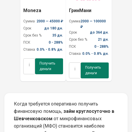
Moneza
ГринМани
Сумма
2000 — 45000 ₽
Сумма
2000 — 100000
₽
Срок
до 180 дн.
Срок
до 364 дн.
Срок без %
35 дн.
Срок без %
21 дн.
ПСК
0 - 288%
ПСК
0 - 288%
Ставка
0.0% - 0.8% дн.
Ставка
0.0% - 0.8% дн.
Получить
i
Получить
i
деньги
деньги
Когда требуется оперативно получить
финансовую помощь,
займ круглосуточно в
Шевченковском
от микрофинансовых
организаций (МФО) становится наиболее