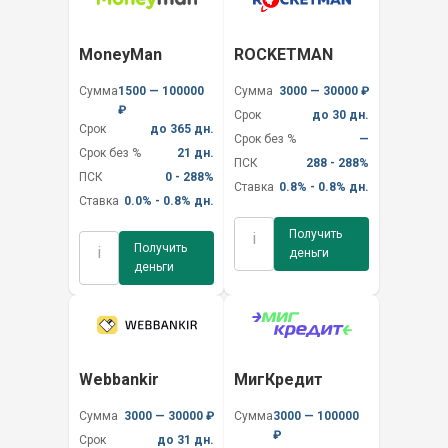
MoneyMan
ROCKETMAN
Сумма
1500 — 100000
Сумма
3000 — 30000 ₽
₽
Срок
до 30 дн.
Срок
до 365 дн.
Срок без %
—
Срок без %
21 дн.
ПСК
288 - 288%
ПСК
0 - 288%
Ставка
0.8% - 0.8% дн.
Ставка
0.0% - 0.8% дн.
Получить
i
Получить
i
деньги
деньги
Webbankir
МигКредит
Сумма
3000 — 30000 ₽
Сумма
3000 — 100000
₽
Срок
до 31 дн.