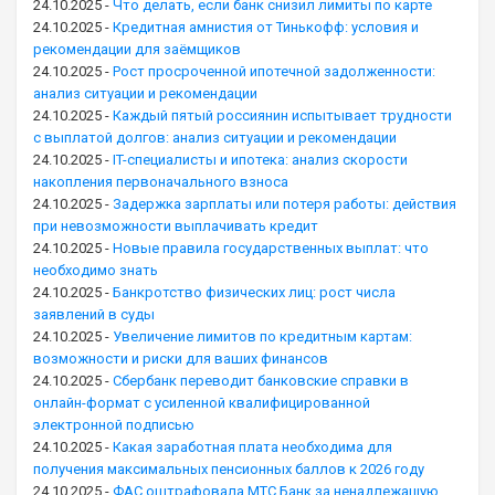
24.10.2025
-
Что делать, если банк снизил лимиты по карте
24.10.2025
-
Кредитная амнистия от Тинькофф: условия и
рекомендации для заёмщиков
24.10.2025
-
Рост просроченной ипотечной задолженности:
анализ ситуации и рекомендации
24.10.2025
-
Каждый пятый россиянин испытывает трудности
с выплатой долгов: анализ ситуации и рекомендации
24.10.2025
-
IT-специалисты и ипотека: анализ скорости
накопления первоначального взноса
24.10.2025
-
Задержка зарплаты или потеря работы: действия
при невозможности выплачивать кредит
24.10.2025
-
Новые правила государственных выплат: что
необходимо знать
24.10.2025
-
Банкротство физических лиц: рост числа
заявлений в суды
24.10.2025
-
Увеличение лимитов по кредитным картам:
возможности и риски для ваших финансов
24.10.2025
-
Сбербанк переводит банковские справки в
онлайн-формат с усиленной квалифицированной
электронной подписью
24.10.2025
-
Какая заработная плата необходима для
получения максимальных пенсионных баллов к 2026 году
24.10.2025
-
ФАС оштрафовала МТС Банк за ненадлежащую