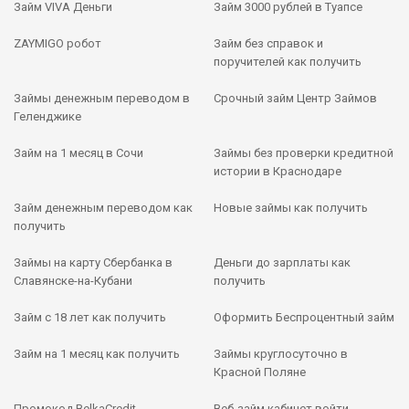
Займ VIVA Деньги
Займ 3000 рублей в Туапсе
ZAYMIGO робот
Займ без справок и
поручителей как получить
Займы денежным переводом в
Срочный займ Центр Займов
Геленджике
Займ на 1 месяц в Сочи
Займы без проверки кредитной
истории в Краснодаре
Займ денежным переводом как
Новые займы как получить
получить
Займы на карту Сбербанка в
Деньги до зарплаты как
Славянске-на-Кубани
получить
Займ с 18 лет как получить
Оформить Беспроцентный займ
Займ на 1 месяц как получить
Займы круглосуточно в
Красной Поляне
Промокод BelkaCredit
Веб-займ кабинет войти