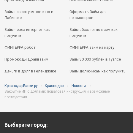
Займ на карту мгновенно в
Оформить Займ для
Лабинске
пенсионеров
Займ через интернет как
Займ абсолютно всем как
получить
получить
ФИНТЕРРА робот
ФИНТЕРРА займ на карту
Промокоды Драйвзайм
Займ 30 000 рублей в Туапсе
Деньги в долг в Геленджике
Займ должникам как получить
КраснодарБанки.ру
Краснодар
Новости
Закрытие ИП с долгами: пошаговая инструкция и возможные
последствия
Выберите город: