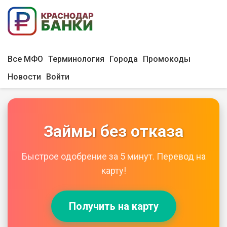
Все МФО
Терминология
Города
Промокоды
Новости
Войти
Займы без отказа
Быстрое одобрение за 5 минут. Перевод на
карту!
Получить на карту