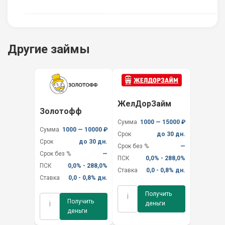
Другие займы
ЖелДорЗайм
Золотофф
Сумма
1000 — 15000 ₽
Сумма
1000 — 10000 ₽
Срок
до 30 дн.
Срок
до 30 дн.
Срок без %
—
Срок без %
—
ПСК
0,0% - 288,0%
ПСК
0,0% - 288,0%
Ставка
0,0 - 0,8% дн.
Ставка
0,0 - 0,8% дн.
Получить
i
Получить
i
деньги
деньги