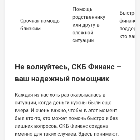
Помощь
Быстрая
родственнику
Срочная помощь
финансо
или другу в
близким
поддержк
сложной
кто вам 
ситуации.
Не волнуйтесь, СКБ Финанс –
ваш надежный помощник
Каждая из нас хоть раз оказывалась в
ситуации, когда деньги нужны были еще
вчера. И очень важно, чтобы в этот момент
был кто-то, кто может помочь быстро и без
лишних вопросов. СКБ Финанс создана
именно для таких случаев. Здесь понимают,