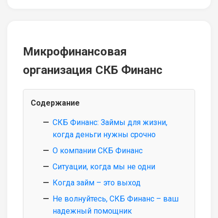
Микрофинансовая
организация СКБ Финанс
Содержание
СКБ Финанс: Займы для жизни,
когда деньги нужны срочно
О компании СКБ Финанс
Ситуации, когда мы не одни
Когда займ – это выход
Не волнуйтесь, СКБ Финанс – ваш
надежный помощник