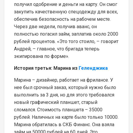
получил одобрение и деньги на карту. Он смог
закупить качественную спецодежду для всех,
обеспечив безопасность на рабочем месте.
Через две недели, получив аванс, он
полностью погасил займ, заплатив около 2000
рублей процентов. «Это того стоило, – говорит
Андрей, – главное, что бригада теперь
экипирована по форме».
История третья: Марина из
Геленджика
Марина – дизайнер, работает на фрилансе. У
нее был срочный заказ, который нужно было
выполнить за 3 дня, но для этого требовался
новый графический планшет, старый
сломался. Стоимость планшета – 35000
рублей. Наличных на карте было только 10000.
Марина обратилась в СКБ Финанс. Она взяла
займ на 50000 рублей на 60 дней. Это