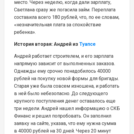
место. Через неделю, когда дали зарплату,
Светлана сразу же погасила займ. Переплата
составила всего 180 рублей, что, по ее словам,
«незначительная плата за спокойствие
ребенка».
История вторая: Андрей из
Туапсе
Андрей работает строителем, и его зарплата
напрямую зависит от выполненных заказов.
Однажды ему срочно понадобилось 40000
рублей на покупку новой формы для бригады.
Старая уже была совсем изношена, и работать
в ней было небезопасно. До следующего
крупного поступления денег оставалось еще
три недели. Андрей нашел информацию о СКБ
Финанс и решил попробовать. Он заполнил
заявку на сайте, указав, что ему нужна сумма
в 40000 рублей на 30 дней. Через 20 минут