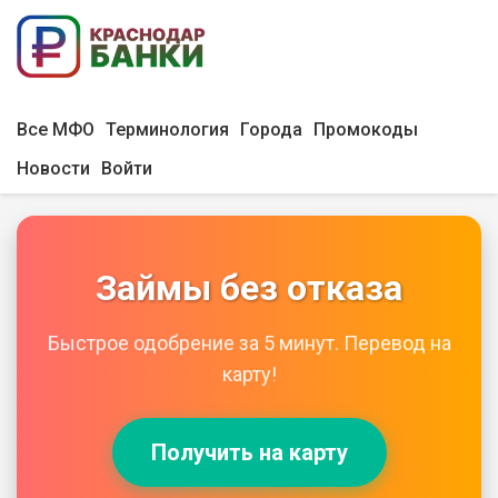
Все МФО
Терминология
Города
Промокоды
Новости
Войти
Займы без отказа
Быстрое одобрение за 5 минут. Перевод на
карту!
Получить на карту