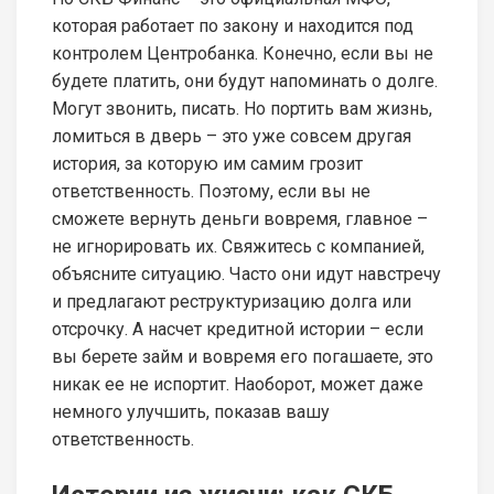
которая работает по закону и находится под
контролем Центробанка. Конечно, если вы не
будете платить, они будут напоминать о долге.
Могут звонить, писать. Но портить вам жизнь,
ломиться в дверь – это уже совсем другая
история, за которую им самим грозит
ответственность. Поэтому, если вы не
сможете вернуть деньги вовремя, главное –
не игнорировать их. Свяжитесь с компанией,
объясните ситуацию. Часто они идут навстречу
и предлагают реструктуризацию долга или
отсрочку. А насчет кредитной истории – если
вы берете займ и вовремя его погашаете, это
никак ее не испортит. Наоборот, может даже
немного улучшить, показав вашу
ответственность.