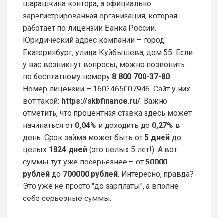
шарашкина контора, а официально
зарегистрированная организация, которая
работает по лицензии Банка России.
Юридический адрес компании – город
Екатеринбург, улица Куйбышева, дом 55. Если
у вас возникнут вопросы, можно позвонить
по бесплатному номеру
8 800 700-37-80
.
Номер лицензии – 1603465007946. Сайт у них
вот такой:
https://skbfinance.ru/
. Важно
отметить, что процентная ставка здесь может
начинаться от
0,04%
и доходить до
0,27%
в
день. Срок займа может быть от
5 дней
до
целых
1824 дней
(это целых 5 лет!). А вот
суммы тут уже посерьезнее – от
50000
рублей
до
700000 рублей
. Интересно, правда?
Это уже не просто "до зарплаты", а вполне
себе серьезные суммы.