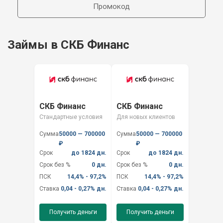
Промокод
Займы в СКБ Финанс
СКБ Финанс
СКБ Финанс
Стандартные условия
Для новых клиентов
Сумма
50000 — 700000
Сумма
50000 — 700000
₽
₽
Срок
до 1824 дн.
Срок
до 1824 дн.
Срок без %
0 дн.
Срок без %
0 дн.
ПСК
14,4% - 97,2%
ПСК
14,4% - 97,2%
Ставка
0,04 - 0,27% дн.
Ставка
0,04 - 0,27% дн.
Получить деньги
Получить деньги