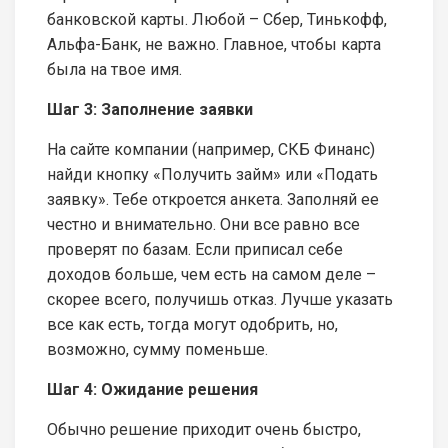
банковской карты. Любой – Сбер, Тинькофф,
Альфа-Банк, не важно. Главное, чтобы карта
была на твое имя.
Шаг 3: Заполнение заявки
На сайте компании (например, СКБ Финанс)
найди кнопку «Получить займ» или «Подать
заявку». Тебе откроется анкета. Заполняй ее
честно и внимательно. Они все равно все
проверят по базам. Если приписал себе
доходов больше, чем есть на самом деле –
скорее всего, получишь отказ. Лучше указать
все как есть, тогда могут одобрить, но,
возможно, сумму поменьше.
Шаг 4: Ожидание решения
Обычно решение приходит очень быстро,