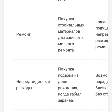
Покупка
Финансо
строительных
подушка
материалов
Ремонт
непред
для срочного
расходы
мелкого
ремонта.
ремонта.
Покупка
подарка на
Возможн
Непредвиденные
день
порадов
расходы
рождения,
близког
когда забыл
без стре
заранее.