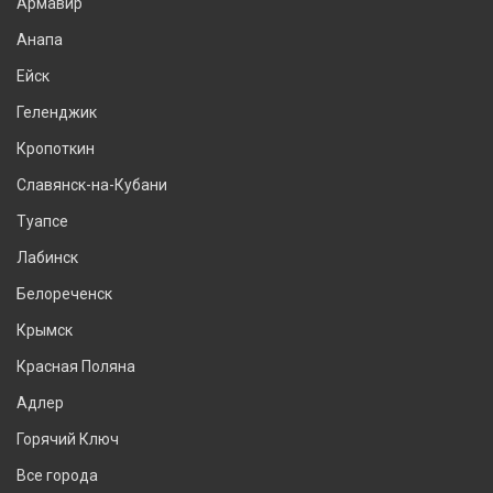
Армавир
Анапа
Ейск
Геленджик
Кропоткин
Славянск-на-Кубани
Туапсе
Лабинск
Белореченск
Крымск
Красная Поляна
Адлер
Горячий Ключ
Все города