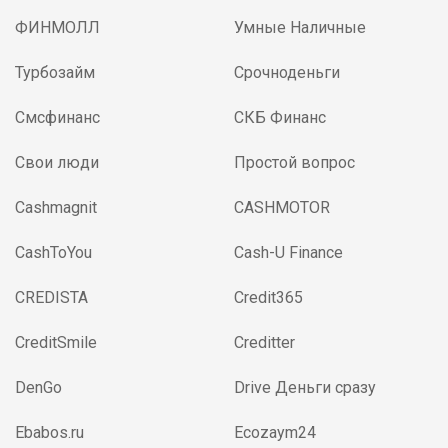
ФИНМОЛЛ
Умные Наличные
Турбозайм
Срочноденьги
Смсфинанс
СКБ Финанс
Свои люди
Простой вопрос
Cashmagnit
CASHMOTOR
CashToYou
Cash-U Finance
CREDISTA
Credit365
CreditSmile
Creditter
DenGo
Drive Деньги сразу
Ebabos.ru
Ecozaym24