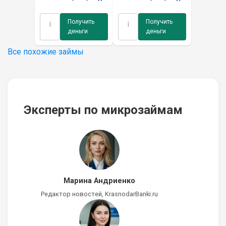
Получить
Получить
i
i
деньги
деньги
Все похожие займы
Эксперты по микрозаймам
Марина Андриенко
Редактор новостей, KrasnodarBanki.ru