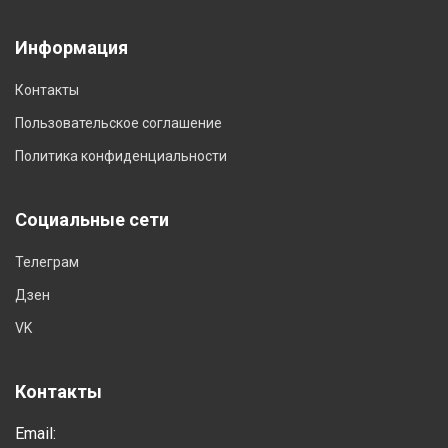
Информация
Контакты
Пользовательское соглашение
Политика конфиденциальности
Социальные сети
Телеграм
Дзен
VK
Контакты
Email: