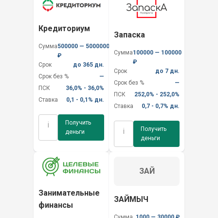
Кредиториум
Запаска
Сумма
500000 — 5000000
Сумма
100000 — 100000
₽
₽
Срок
до 365 дн.
Срок
до 7 дн.
Срок без %
—
Срок без %
—
ПСК
36,0% - 36,0%
ПСК
252,0% - 252,0%
Ставка
0,1 - 0,1% дн.
Ставка
0,7 - 0,7% дн.
Получить
i
Получить
i
деньги
деньги
ЗАЙ
Занимательные
ЗАЙМЫЧ
финансы
Сумма
1000 — 30000 ₽