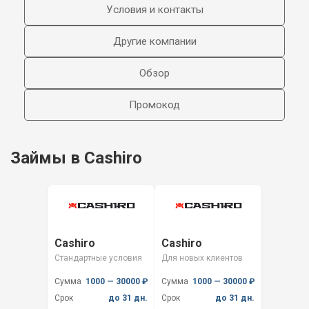
Условия и контакты
Другие компании
Обзор
Промокод
Займы в Cashiro
Cashiro
Cashiro
Стандартные условия
Для новых клиентов
Сумма
1000 — 30000 ₽
Сумма
1000 — 30000 ₽
Срок
до 31 дн.
Срок
до 31 дн.