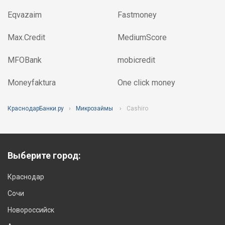
Eqvazaim
Fastmoney
Max.Credit
MediumScore
MFOBank
mobicredit
Moneyfaktura
One click money
КраснодарБанки.ру
Микрозаймы
Cashiro
Выберите город:
Краснодар
Сочи
Новороссийск