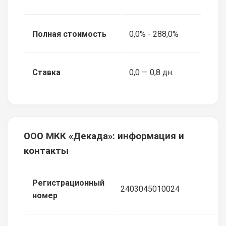
Полная стоимость
0,0% - 288,0%
Ставка
0,0 — 0,8 дн.
ООО МКК «Декада»: информация и
контакты
Регистрационный
2403045010024
номер