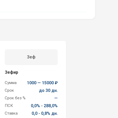
Зеф
Зефир
Сумма
1000 — 15000 ₽
Срок
до 30 дн.
Срок без %
—
ПСК
0,0% - 288,0%
Ставка
0,0 - 0,8% дн.