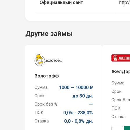
Официальный сайт
http:
Другие займы
ЖелДо
Золотофф
Сумма
Сумма
1000 — 10000 ₽
Срок
Срок
до 30 дн.
Срок без
Срок без %
—
ПСК
ПСК
0,0% - 288,0%
Ставка
Ставка
0,0 - 0,8% дн.