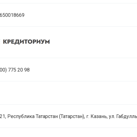
650018669
800) 775 20 98
1, Республика Татарстан (Татарстан), г. Казань, ул. Габдуллы