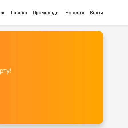
гия
Города
Промокоды
Новости
Войти
рту!