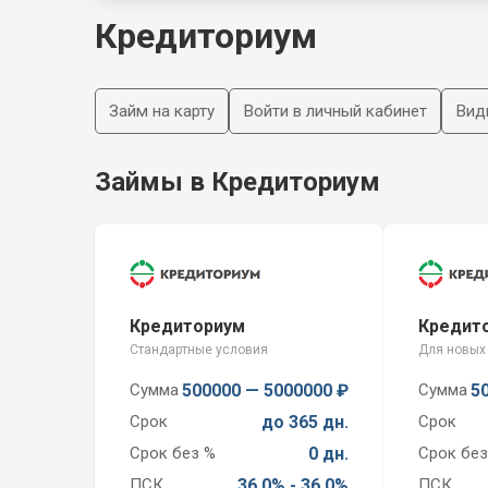
Кредиториум
Займ на карту
Войти в личный кабинет
Вид
Займы в Кредиториум
Кредиториум
Кредит
Стандартные условия
Для новых
Сумма
500000 — 5000000 ₽
Сумма
5
Срок
до 365 дн.
Срок
Срок без %
0 дн.
Срок без
ПСК
36,0% - 36,0%
ПСК