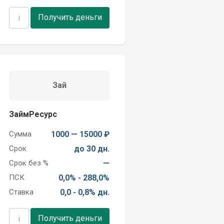
Получить деньги
i
Зай
ЗаймРесурс
Сумма
1000 — 15000 ₽
Срок
до 30 дн.
Срок без %
—
ПСК
0,0% - 288,0%
Ставка
0,0 - 0,8% дн.
Получить деньги
i