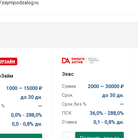
//zaympodzalog.ru
Зевс
рЗайм
Сумма
2000 — 30000 ₽
1000 — 15000 ₽
Срок
до 30 дн.
до 30 дн.
Срок без %
—
 %
—
ПСК
36,0% - 288,0%
0,0% - 288,0%
Ставка
0,1 - 0,8% дн.
0,0 - 0,8% дн.