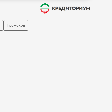
р
Промокод