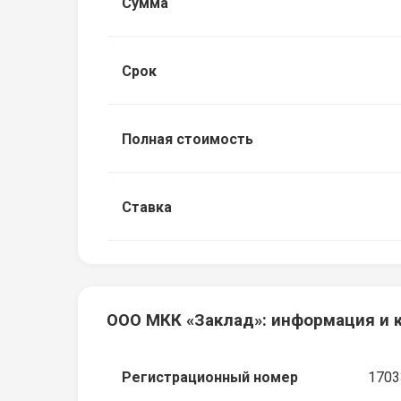
Сумма
Срок
Полная стоимость
Ставка
ООО МКК «Заклад»: информация и 
Регистрационный номер
1703