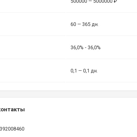
500000 — 5000000 ₽
60 — 365 дн.
36,0% - 36,0%
0,1 — 0,1 дн.
контакты
392008460