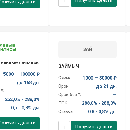
Получить деньги
i
Получить деньги
ЗАЙ
тельные финансы
ЗАЙМЫЧ
5000 — 100000 ₽
Сумма
1000 — 30000 ₽
до 168 дн.
Срок
до 21 дн.
 %
—
Срок без %
—
252,0% - 288,0%
ПСК
288,0% - 288,0%
0,7 - 0,8% дн.
Ставка
0,8 - 0,8% дн.
Получить деньги
Получить деньги
i