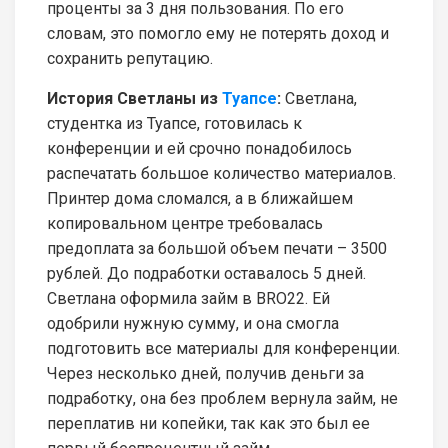
проценты за 3 дня пользования. По его
словам, это помогло ему не потерять доход и
сохранить репутацию.
История Светланы из
Туапсе
:
Светлана,
студентка из Туапсе, готовилась к
конференции и ей срочно понадобилось
распечатать большое количество материалов.
Принтер дома сломался, а в ближайшем
копировальном центре требовалась
предоплата за большой объем печати – 3500
рублей. До подработки оставалось 5 дней.
Светлана оформила займ в BRO22. Ей
одобрили нужную сумму, и она смогла
подготовить все материалы для конференции.
Через несколько дней, получив деньги за
подработку, она без проблем вернула займ, не
переплатив ни копейки, так как это был ее