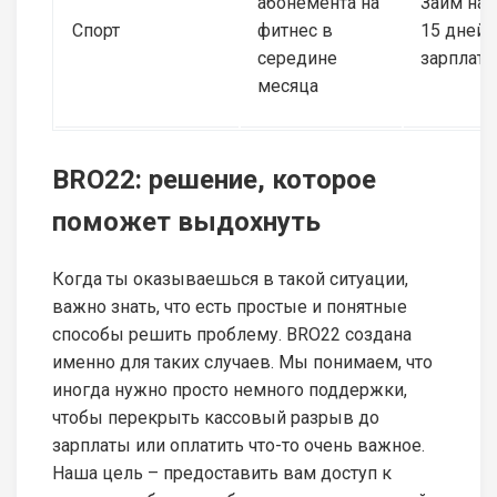
абонемента на
Займ на 
Спорт
фитнес в
15 дней 
середине
зарплат
месяца
BRO22: решение, которое
поможет выдохнуть
Когда ты оказываешься в такой ситуации,
важно знать, что есть простые и понятные
способы решить проблему. BRO22 создана
именно для таких случаев. Мы понимаем, что
иногда нужно просто немного поддержки,
чтобы перекрыть кассовый разрыв до
зарплаты или оплатить что-то очень важное.
Наша цель – предоставить вам доступ к