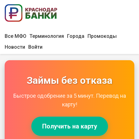
Все МФО
Терминология
Города
Промокоды
Новости
Войти
Займы без отказа
Быстрое одобрение за 5 минут. Перевод на
карту!
Получить на карту