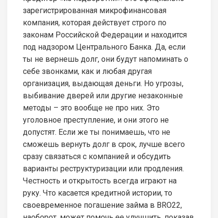
зарегистрированная микрофинансовая
компания, которая действует строго по
законам Российской Федерации и находится
под надзором Центрального Банка. Да, если
ты не вернешь долг, они будут напоминать о
себе звонками, как и любая другая
организация, выдающая деньги. Но угрозы,
выбивание дверей или другие незаконные
методы – это вообще не про них. Это
уголовное преступление, и они этого не
допустят. Если же ты понимаешь, что не
сможешь вернуть долг в срок, лучше всего
сразу связаться с компанией и обсудить
варианты реструктуризации или продления.
Честность и открытость всегда играют на
руку. Что касается кредитной истории, то
своевременное погашение займа в BRO22,
наоборот, может помочь ее улучшить, показав