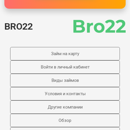
BRO22
Займ на карту
Войти в личный кабинет
Виды займов
Условия и контакты
Другие компании
Обзор