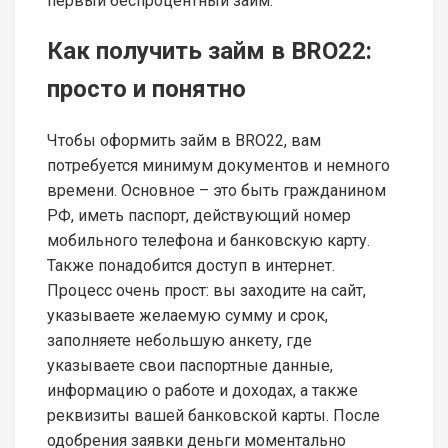
первый беспроцентный займ.
Как получить займ в BRO22:
просто и понятно
Чтобы оформить займ в BRO22, вам
потребуется минимум документов и немного
времени. Основное – это быть гражданином
РФ, иметь паспорт, действующий номер
мобильного телефона и банковскую карту.
Также понадобится доступ в интернет.
Процесс очень прост: вы заходите на сайт,
указываете желаемую сумму и срок,
заполняете небольшую анкету, где
указываете свои паспортные данные,
информацию о работе и доходах, а также
реквизиты вашей банковской карты. После
одобрения заявки деньги моментально