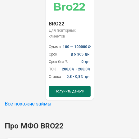
BRO22
Для повторных
клиентов
Сумма
100 — 100000 ₽
Срок
до 365 дн.
Срок без %
0 дн.
ПСК
288,0% - 288,0%
Ставка
0,8 - 0,8% дн.
Получить деньги
Все похожие займы
Про МФО BRO22