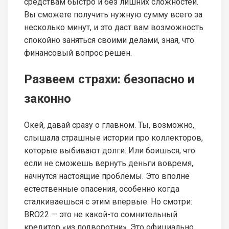
средствам быстро и без лишних сложностей.
Вы сможете получить нужную сумму всего за
несколько минут, и это даст вам возможность
спокойно заняться своими делами, зная, что
финансовый вопрос решен.
Развеем страхи: безопасно и
законно
Окей, давай сразу о главном. Ты, возможно,
слышала страшные истории про коллекторов,
которые выбивают долги. Или боишься, что
если не сможешь вернуть деньги вовремя,
начнутся настоящие проблемы. Это вполне
естественные опасения, особенно когда
сталкиваешься с этим впервые. Но смотри:
BRO22 — это не какой-то сомнительный
кредитор «из подворотни». Это официально