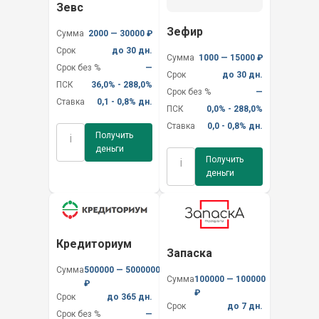
Зевс
Зефир
Сумма
2000 — 30000 ₽
Срок
до 30 дн.
Сумма
1000 — 15000 ₽
Срок без %
—
Срок
до 30 дн.
ПСК
36,0% - 288,0%
Срок без %
—
Ставка
0,1 - 0,8% дн.
ПСК
0,0% - 288,0%
Ставка
0,0 - 0,8% дн.
Получить
i
деньги
Получить
i
деньги
Кредиториум
Запаска
Сумма
500000 — 5000000
Сумма
100000 — 100000
₽
₽
Срок
до 365 дн.
Срок
до 7 дн.
Срок без %
—