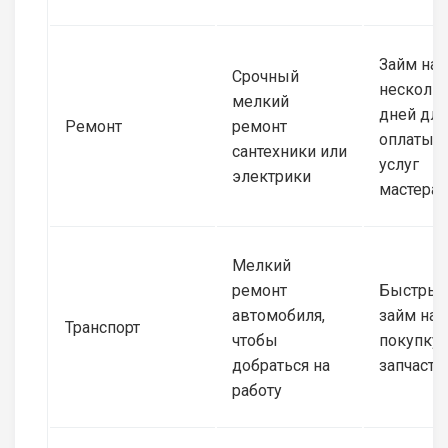
Займ на
Срочный
несколь
мелкий
дней для
Ремонт
ремонт
оплаты
сантехники или
услуг
электрики
мастера
Мелкий
ремонт
Быстры
автомобиля,
займ на
Транспорт
чтобы
покупку
добраться на
запчасте
работу