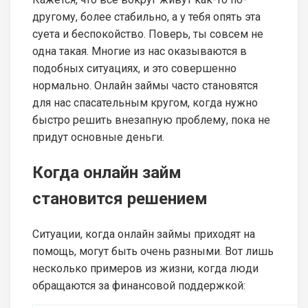
другому, более стабильно, а у тебя опять эта
суета и беспокойство. Поверь, ты совсем не
одна такая. Многие из нас оказываются в
подобных ситуациях, и это совершенно
нормально. Онлайн займы часто становятся
для нас спасательным кругом, когда нужно
быстро решить внезапную проблему, пока не
придут основные деньги.
Когда онлайн займ
становится решением
Ситуации, когда онлайн займы приходят на
помощь, могут быть очень разными. Вот лишь
несколько примеров из жизни, когда люди
обращаются за финансовой поддержкой: