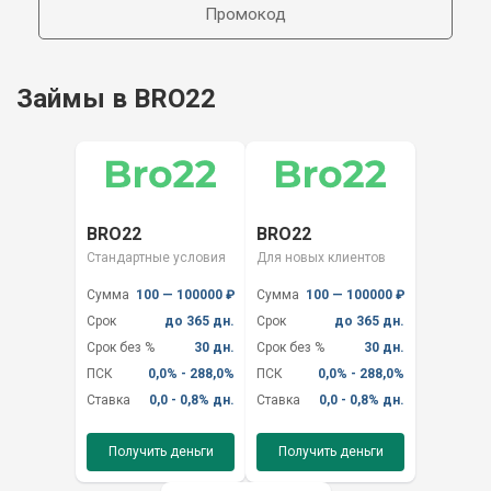
Промокод
Займы в BRO22
BRO22
BRO22
Стандартные условия
Для новых клиентов
Сумма
100 — 100000 ₽
Сумма
100 — 100000 ₽
Срок
до 365 дн.
Срок
до 365 дн.
Срок без %
30 дн.
Срок без %
30 дн.
ПСК
0,0% - 288,0%
ПСК
0,0% - 288,0%
Ставка
0,0 - 0,8% дн.
Ставка
0,0 - 0,8% дн.
Получить деньги
Получить деньги