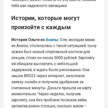
тебя как надежного заемщика.
Истории, которые могут
произойти с каждым
История Ольги из
Анапы
:
Оля, молодая мама
из Анапы, столкнулась с такой ситуацией: сыну
нужен был новый спортивный костюм для
секции, стоил он около 5000 рублей. Зарплату
ей обещали выплатить с небольшой
задержкой, и ждать было рискованно. Она
нашла BRO22 через интернет, заполнила
заявку онлайн и получила одобрение за
считанные минуты. Деньги пришли на карту
моментально. Через неделю, получив
зарплату, она без проблем погасила займ,
заплатив ровно столько, сколько взяла –