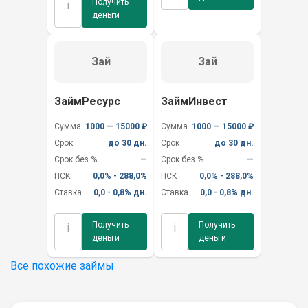
Получить
i
деньги
Зай
Зай
ЗаймРесурс
ЗаймИнвест
Сумма
1000 — 15000 ₽
Сумма
1000 — 15000 ₽
Срок
до 30 дн.
Срок
до 30 дн.
Срок без %
—
Срок без %
—
ПСК
0,0% - 288,0%
ПСК
0,0% - 288,0%
Ставка
0,0 - 0,8% дн.
Ставка
0,0 - 0,8% дн.
Получить
Получить
i
i
деньги
деньги
Все похожие займы