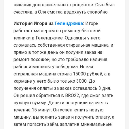
никаких дополнительных процентов. Сын был
счастлив, а Оля смогла вздохнуть спокойно.
История Игоря из
Геленджика
:
Игорь
работает мастером по ремонту бытовой
техники в Геленджике. Однажды у него
сломалась собственная стиральная машина, и
прямо в тот же день он получил заказ на
ремонт похожей, но это требовало наличия
рабочей машины у себя дома. Новая
стиральная машина стоила 15000 рублей, а в
кармане у него было только 3000. До
получения оплаты за заказ оставалось 3 дня.
Он решил обратиться в BRO22, где смог взять
нужную сумму. Деньги поступили на счет в
течение 15 минут. Он успел купить новую
машину, выполнить заказ и получить оплату, а
затем погасить займ, заплатив минимальные