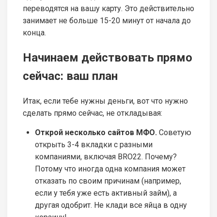
переводятся на вашу карту. Это действительно
занимает не больше 15-20 минут от начала до
конца.
Начинаем действовать прямо
сейчас: ваш план
Итак, если тебе нужны деньги, вот что нужно
сделать прямо сейчас, не откладывая:
Открой несколько сайтов МФО.
Советую
открыть 3-4 вкладки с разными
компаниями, включая BRO22. Почему?
Потому что иногда одна компания может
отказать по своим причинам (например,
если у тебя уже есть активный займ), а
другая одобрит. Не клади все яйца в одну