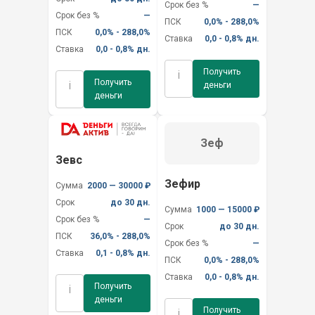
Срок без %
—
Срок без %
—
ПСК
0,0% - 288,0%
ПСК
0,0% - 288,0%
Ставка
0,0 - 0,8% дн.
Ставка
0,0 - 0,8% дн.
Получить
i
Получить
i
деньги
деньги
Зеф
Зевс
Зефир
Сумма
2000 — 30000 ₽
Срок
до 30 дн.
Сумма
1000 — 15000 ₽
Срок без %
—
Срок
до 30 дн.
ПСК
36,0% - 288,0%
Срок без %
—
Ставка
0,1 - 0,8% дн.
ПСК
0,0% - 288,0%
Ставка
0,0 - 0,8% дн.
Получить
i
деньги
Получить
i