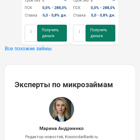
Срок без %
—
Срок без %
—
ПСК
0,0% - 288,0%
ПСК
0,0% - 288,0%
Ставка
0,0 - 0,8% дн.
Ставка
0,0 - 0,8% дн.
Получить
Получить
i
i
деньги
деньги
Все похожие займы
Эксперты по микрозаймам
Марина Андриенко
Редактор новостей, KrasnodarBanki.ru