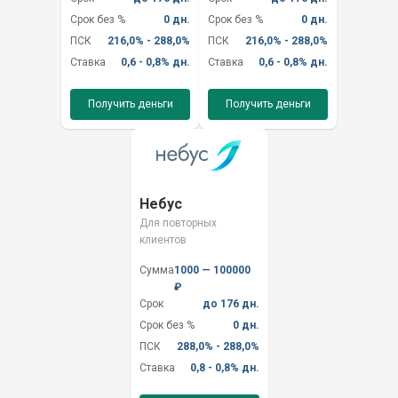
Срок без %
0 дн.
Срок без %
0 дн.
ПСК
216,0% - 288,0%
ПСК
216,0% - 288,0%
Ставка
0,6 - 0,8% дн.
Ставка
0,6 - 0,8% дн.
Получить деньги
Получить деньги
Небус
Для повторных
клиентов
Сумма
1000 — 100000
₽
Срок
до 176 дн.
Срок без %
0 дн.
ПСК
288,0% - 288,0%
Ставка
0,8 - 0,8% дн.