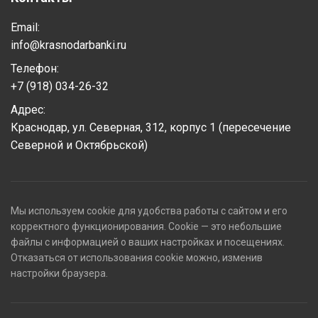
Email:
info@krasnodarbanki.ru
Телефон:
+7 (918) 034-26-32
Адрес:
Краснодар, ул. Северная, 312, корпус 1 (пересечение
Северной и Октябрьской)
Мы используем cookie для удобства работы с сайтом и его
корректного функционирования. Cookie — это небольшие
файлы с информацией о ваших настройках и посещениях.
Отказаться от использования cookie можно, изменив
настройки браузера.