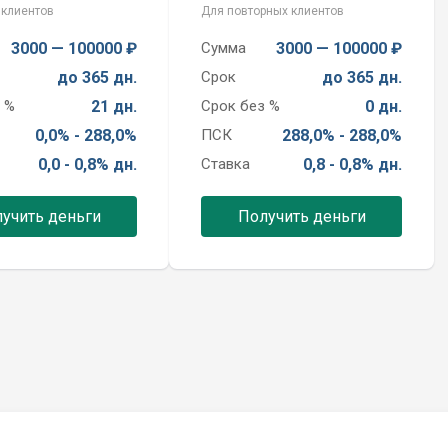
 клиентов
Для повторных клиентов
3000 — 100000 ₽
Сумма
3000 — 100000 ₽
до 365 дн.
Срок
до 365 дн.
 %
21 дн.
Срок без %
0 дн.
0,0% - 288,0%
ПСК
288,0% - 288,0%
0,0 - 0,8% дн.
Ставка
0,8 - 0,8% дн.
учить деньги
Получить деньги