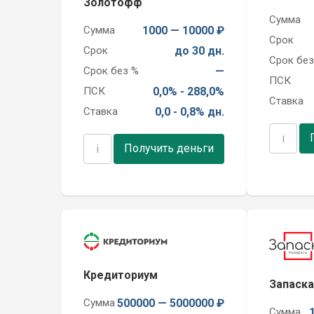
Золотофф
Сумма
Сумма
1000 — 10000 ₽
Срок
Срок
до 30 дн.
Срок без
Срок без %
—
ПСК
ПСК
0,0% - 288,0%
Ставка
Ставка
0,0 - 0,8% дн.
i
Получить деньги
i
Кредиториум
Запаска
Сумма
500000 — 5000000 ₽
Сумма