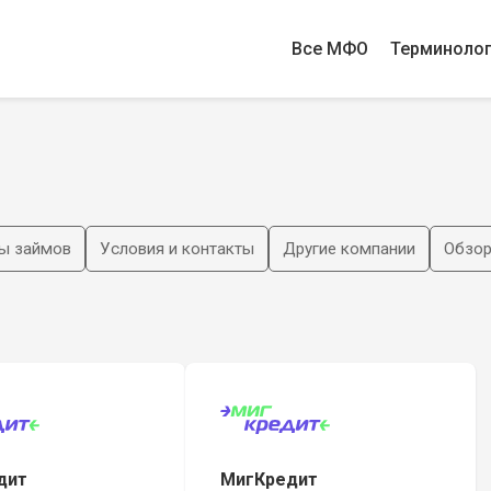
Все МФО
Терминоло
ы займов
Условия и контакты
Другие компании
Обзо
дит
МигКредит