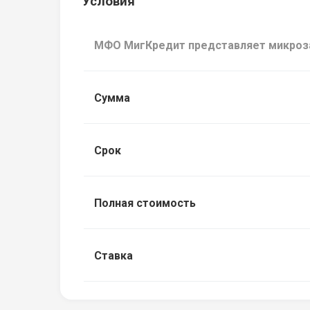
Условия
МФО МигКредит представляет микроза
Сумма
Срок
Полная стоимость
Ставка