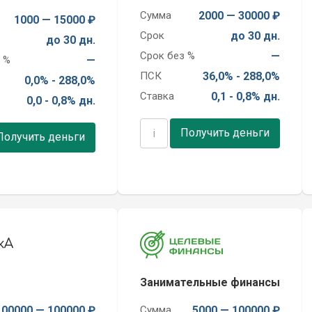
Сумма
2000 — 30000 ₽
1000 — 15000 ₽
Срок
до 30 дн.
до 30 дн.
Срок без %
—
 %
—
ПСК
36,0% - 288,0%
0,0% - 288,0%
Ставка
0,1 - 0,8% дн.
0,0 - 0,8% дн.
Получить деньги
i
Получить деньги
Занимательные финансы
100000 — 100000 ₽
Сумма
5000 — 100000 ₽