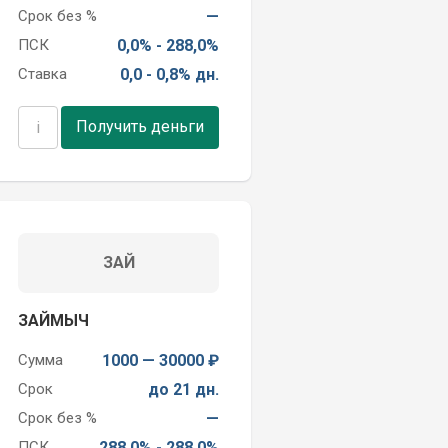
Срок без %
—
ПСК
0,0% - 288,0%
Ставка
0,0 - 0,8% дн.
Получить деньги
i
ЗАЙ
ЗАЙМЫЧ
Сумма
1000 — 30000 ₽
Срок
до 21 дн.
Срок без %
—
ПСК
288,0% - 288,0%