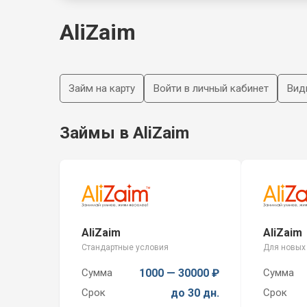
AliZaim
Займ на карту
Войти в личный кабинет
Вид
Займы в AliZaim
AliZaim
AliZaim
Стандартные условия
Для новых
Сумма
1000 — 30000 ₽
Сумма
Срок
до 30 дн.
Срок