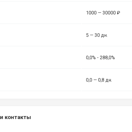
1000 — 30000 ₽
5 — 30 дн.
0,0% - 288,0%
0,0 — 0,8 дн.
и контакты