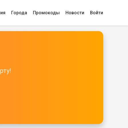
гия
Города
Промокоды
Новости
Войти
рту!