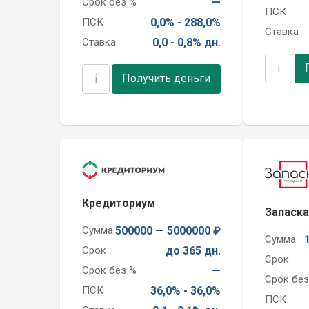
Срок без %
—
ПСК
ПСК
0,0% - 288,0%
Ставка
Ставка
0,0 - 0,8% дн.
i
Получить деньги
i
Кредиториум
Запаска
Сумма
500000 — 5000000 ₽
Сумма
Срок
до 365 дн.
Срок
Срок без %
—
Срок без
ПСК
36,0% - 36,0%
ПСК