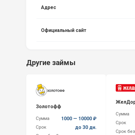
Адрес
Официальный сайт
Другие займы
ЖелДо
Золотофф
Сумма
Сумма
1000 — 10000 ₽
Срок
Срок
до 30 дн.
Срок без