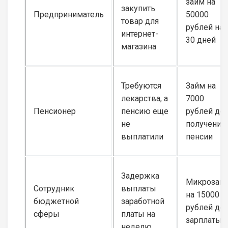
займ на
закупить
Предприниматель
50000
товар для
рублей на
интернет-
30 дней
магазина
Требуются
Займ на
лекарства, а
7000
Пенсионер
пенсию еще
рублей до
не
получения
выплатили
пенсии
Задержка
Микрозай
Сотрудник
выплаты
на 15000
бюджетной
заработной
рублей до
сферы
платы на
зарплаты
неделю