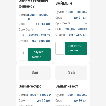
Занимательные
ЗАЙМЫЧ
финансы
Сумма
1000 — 30000 ₽
Сумма
5000 — 100000
Срок
до 21 дн.
₽
Срок без %
—
Срок
до 168 дн.
ПСК
288,0% - 288,0%
Срок без %
—
Ставка
0,8 - 0,8% дн.
ПСК
252,0% - 288,0%
Ставка
0,7 - 0,8% дн.
Получить
i
деньги
Получить
i
деньги
Зай
Зай
ЗаймРесурс
ЗаймИнвест
Сумма
1000 — 15000 ₽
Сумма
1000 — 15000 ₽
Срок
до 30 дн.
Срок
до 30 дн.