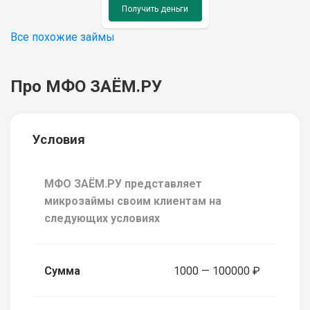
Получить деньги
Все похожие займы
Про МФО ЗАЁМ.РУ
Условия
МФО ЗАЁМ.РУ представляет
микрозаймы своим клиентам на
следующих условиях
Сумма
1000 — 100000 ₽