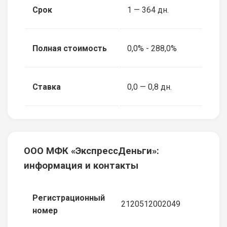
Срок
1 — 364 дн.
Полная стоимость
0,0% - 288,0%
Ставка
0,0 — 0,8 дн.
ООО МФК «ЭкспрессДеньги»:
информация и контакты
Регистрационный
2120512002049
номер