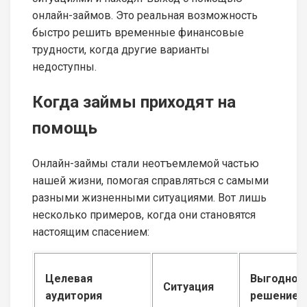
онлайн-займов. Это реальная возможность
быстро решить временные финансовые
трудности, когда другие варианты
недоступны.
Когда займы приходят на
помощь
Онлайн-займы стали неотъемлемой частью
нашей жизни, помогая справляться с самыми
разными жизненными ситуациями. Вот лишь
несколько примеров, когда они становятся
настоящим спасением:
Целевая
Выгодное
Ситуация
аудитория
решение