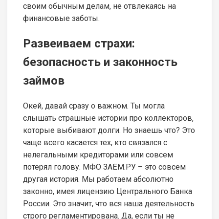
своим обычным делам, не отвлекаясь на
финансовые заботы.
Развеиваем страхи:
безопасность и законность
займов
Окей, давай сразу о важном. Ты могла
слышать страшные истории про коллекторов,
которые выбивают долги. Но знаешь что? Это
чаще всего касается тех, кто связался с
нелегальными кредиторами или совсем
потерял голову. МФО ЗАЁМ.РУ – это совсем
другая история. Мы работаем абсолютно
законно, имея лицензию Центрального Банка
России. Это значит, что вся наша деятельность
строго регламентирована. Да, если ты не