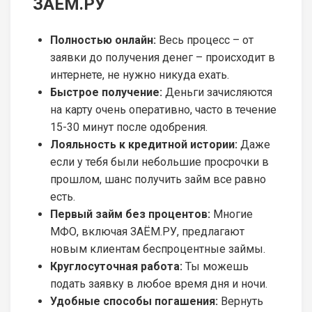
ЗАЁМ.РУ
Полностью онлайн:
Весь процесс – от
заявки до получения денег – происходит в
интернете, не нужно никуда ехать.
Быстрое получение:
Деньги зачисляются
на карту очень оперативно, часто в течение
15-30 минут после одобрения.
Лояльность к кредитной истории:
Даже
если у тебя были небольшие просрочки в
прошлом, шанс получить займ все равно
есть.
Первый займ без процентов:
Многие
МФО, включая ЗАЁМ.РУ, предлагают
новым клиентам беспроцентные займы.
Круглосуточная работа:
Ты можешь
подать заявку в любое время дня и ночи.
Удобные способы погашения:
Вернуть