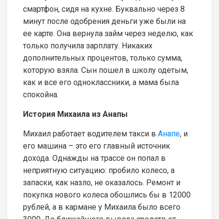
смартфон, сидя на кухне. Буквально через 8
минут после одобрения деньги уже были на
ее карте. Она вернула займ через неделю, как
только получила зарплату. Никаких
дополнительных процентов, только сумма,
которую взяла. Сын пошел в школу одетым,
как и все его одноклассники, а мама была
спокойна.
История Михаила из Анапы
Михаил работает водителем такси в
Анапе
, и
его машина – это его главный источник
дохода. Однажды на трассе он попал в
неприятную ситуацию: пробило колесо, а
запаски, как назло, не оказалось. Ремонт и
покупка нового колеса обошлись бы в 12000
рублей, а в кармане у Михаила было всего