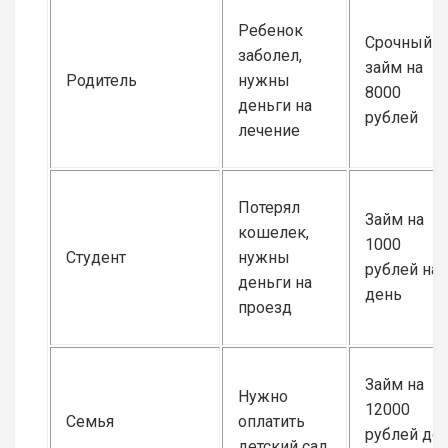
Ребенок
Срочный
заболел,
займ на
Родитель
нужны
8000
деньги на
рублей
лечение
Потерял
Займ на
кошелек,
1000
Студент
нужны
рублей на 
деньги на
день
проезд
Займ на
Нужно
12000
Семья
оплатить
рублей до
детский сад