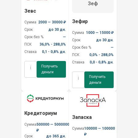
Зеф
Зевс
Зефир
Сумма
2000 — 30000 ₽
Срок
до 30 дн.
Сумма
1000 — 15000 ₽
Срок без %
—
Срок
до 30 дн.
ПСК
36,0% - 288,0%
Срок без %
—
Ставка
0,1 - 0,8% дн.
ПСК
0,0% - 288,0%
Ставка
0,0 - 0,8% дн.
Получить
i
деньги
Получить
i
деньги
Кредиториум
Запаска
Сумма
500000 — 5000000
Сумма
100000 — 100000
₽
₽
Срок
до 365 дн.