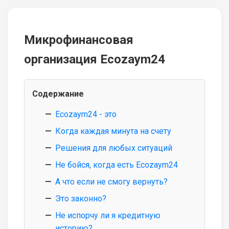
Микрофинансовая
организация Ecozaym24
Содержание
Ecozaym24 - это
Когда каждая минута на счету
Решения для любых ситуаций
Не бойся, когда есть Ecozaym24
А что если не смогу вернуть?
Это законно?
Не испорчу ли я кредитную
историю?