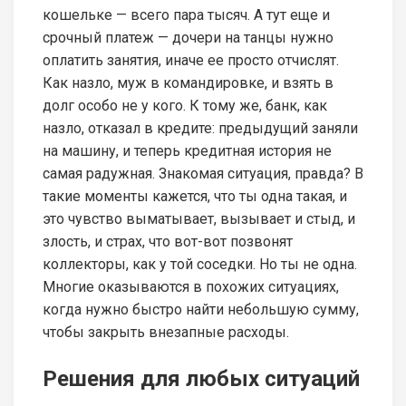
кошельке — всего пара тысяч. А тут еще и
срочный платеж — дочери на танцы нужно
оплатить занятия, иначе ее просто отчислят.
Как назло, муж в командировке, и взять в
долг особо не у кого. К тому же, банк, как
назло, отказал в кредите: предыдущий заняли
на машину, и теперь кредитная история не
самая радужная. Знакомая ситуация, правда? В
такие моменты кажется, что ты одна такая, и
это чувство выматывает, вызывает и стыд, и
злость, и страх, что вот-вот позвонят
коллекторы, как у той соседки. Но ты не одна.
Многие оказываются в похожих ситуациях,
когда нужно быстро найти небольшую сумму,
чтобы закрыть внезапные расходы.
Решения для любых ситуаций