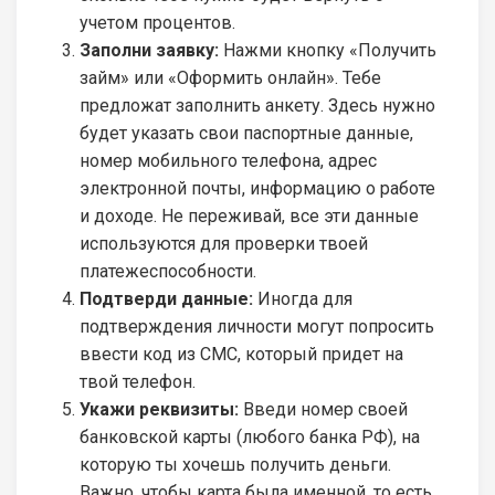
учетом процентов.
Заполни заявку:
Нажми кнопку «Получить
займ» или «Оформить онлайн». Тебе
предложат заполнить анкету. Здесь нужно
будет указать свои паспортные данные,
номер мобильного телефона, адрес
электронной почты, информацию о работе
и доходе. Не переживай, все эти данные
используются для проверки твоей
платежеспособности.
Подтверди данные:
Иногда для
подтверждения личности могут попросить
ввести код из СМС, который придет на
твой телефон.
Укажи реквизиты:
Введи номер своей
банковской карты (любого банка РФ), на
которую ты хочешь получить деньги.
Важно, чтобы карта была именной, то есть