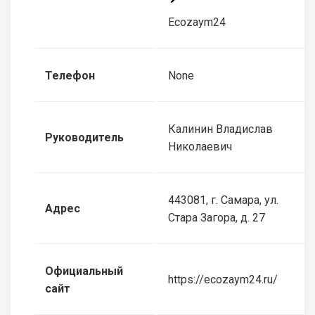
Ecozaym24
Телефон
None
Калинин Владислав
Руководитель
Николаевич
443081, г. Самара, ул.
Адрес
Стара Загора, д. 27
Официальный
https://ecozaym24.ru/
сайт