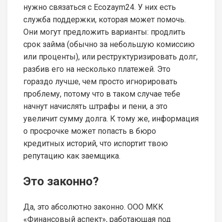
нужно связаться с Ecozaym24. У них есть
служба поддержки, которая может помочь.
Они могут предложить варианты: продлить
срок займа (обычно за небольшую комиссию
или проценты), или реструктуризировать долг,
разбив его на несколько платежей. Это
гораздо лучше, чем просто игнорировать
проблему, потому что в таком случае тебе
начнут начислять штрафы и пени, а это
увеличит сумму долга. К тому же, информация
о просрочке может попасть в бюро
кредитных историй, что испортит твою
репутацию как заемщика.
Это законно?
Да, это абсолютно законно. ООО МКК
«Финансовый аспект», работающая под