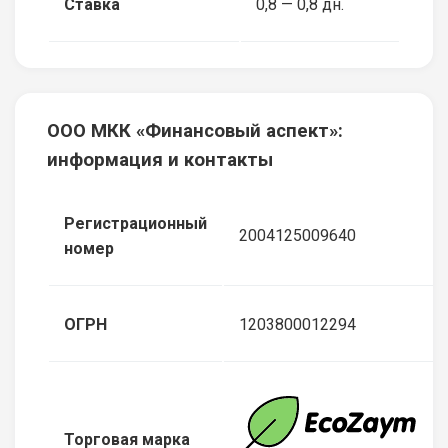
Ставка
0,8 — 0,8 дн.
ООО МКК «Финансовый аспект»:
информация и контакты
Регистрационный
2004125009640
номер
ОГРН
1203800012294
Торговая марка