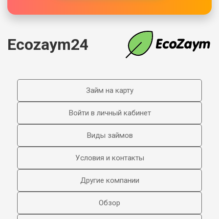
Ecozaym24
Займ на карту
Войти в личный кабинет
Виды займов
Условия и контакты
Другие компании
Обзор