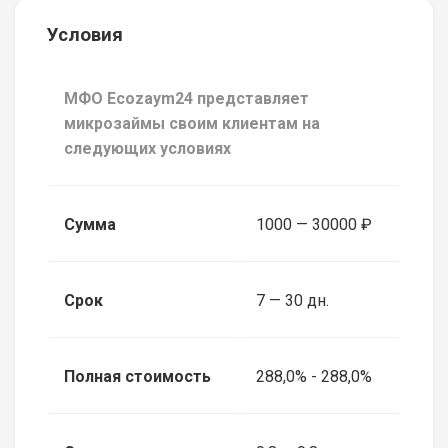
Условия
МФО Ecozaym24 представляет
микрозаймы своим клиентам на
следующих условиях
Сумма
1000 — 30000 ₽
Срок
7 — 30 дн.
Полная стоимость
288,0% - 288,0%