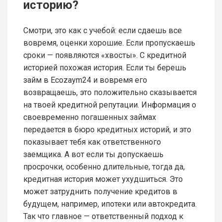
историю?
Смотри, это как с учебой: если сдаешь все
вовремя, оценки хорошие. Если пропускаешь
сроки — появляются «хвосты». С кредитной
историей похожая история. Если ты берешь
займ в Ecozaym24 и вовремя его
возвращаешь, это положительно сказывается
на твоей кредитной репутации. Информация о
своевременно погашенных займах
передается в бюро кредитных историй, и это
показывает тебя как ответственного
заемщика. А вот если ты допускаешь
просрочки, особенно длительные, тогда да,
кредитная история может ухудшиться. Это
может затруднить получение кредитов в
будущем, например, ипотеки или автокредита.
Так что главное — ответственный подход к