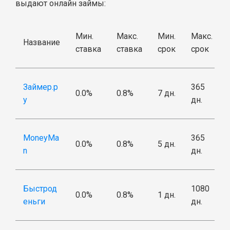
выдают онлайн займы:
Мин.
Макс.
Мин.
Макс.
Название
ставка
ставка
срок
срок
Займер.р
365
0.0%
0.8%
7 дн.
у
дн.
MoneyMa
365
0.0%
0.8%
5 дн.
n
дн.
Быстрод
1080
0.0%
0.8%
1 дн.
еньги
дн.