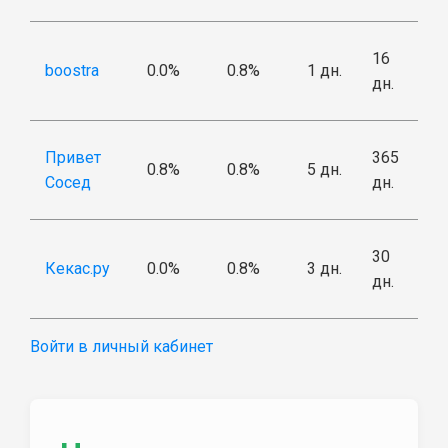
16
boostra
0.0%
0.8%
1 дн.
дн.
Привет
365
0.8%
0.8%
5 дн.
Сосед
дн.
30
Кекас.ру
0.0%
0.8%
3 дн.
дн.
Войти в личный кабинет