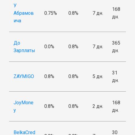
У
168
Абрамов
0.75%
0.8%
7 дн.
дн.
ича
До
365
0.0%
0.8%
7 дн.
Зарплаты
дн.
31
ZAYMIGO
0.8%
0.8%
5 дн.
дн.
JoyMone
168
0.8%
0.8%
2 дн.
y
дн.
BelkaCred
30