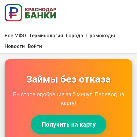
Все МФО
Терминология
Города
Промокоды
Новости
Войти
Займы без отказа
Быстрое одобрение за 5 минут. Перевод на
карту!
Получить на карту