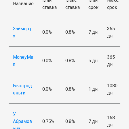
Мин.
Макс.
Мин.
Макс.
Название
ставка
ставка
срок
срок
Займер.р
365
0.0%
0.8%
7 дн.
у
дн.
MoneyMa
365
0.0%
0.8%
5 дн.
n
дн.
Быстрод
1080
0.0%
0.8%
1 дн.
еньги
дн.
У
168
Абрамов
0.75%
0.8%
7 дн.
дн.
ича