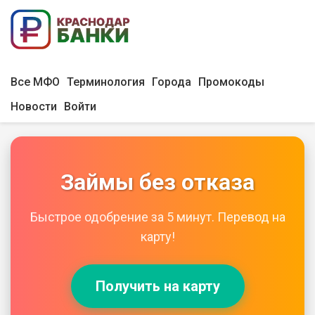
Все МФО
Терминология
Города
Промокоды
Новости
Войти
Займы без отказа
Быстрое одобрение за 5 минут. Перевод на
карту!
Получить на карту