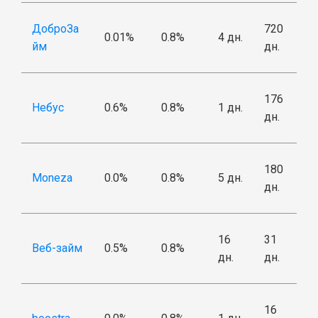
ДоброЗа
720
0.01%
0.8%
4 дн.
йм
дн.
176
Небус
0.6%
0.8%
1 дн.
дн.
180
Moneza
0.0%
0.8%
5 дн.
дн.
16
31
Веб-займ
0.5%
0.8%
дн.
дн.
16