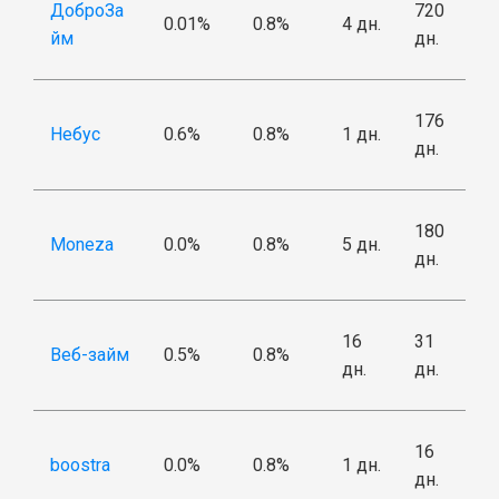
ДоброЗа
720
0.01%
0.8%
4 дн.
йм
дн.
176
Небус
0.6%
0.8%
1 дн.
дн.
180
Moneza
0.0%
0.8%
5 дн.
дн.
16
31
Веб-займ
0.5%
0.8%
дн.
дн.
16
boostra
0.0%
0.8%
1 дн.
дн.