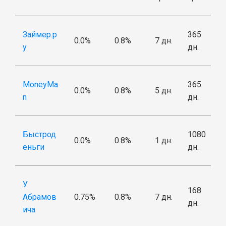
Займер.р
365
0.0%
0.8%
7 дн.
у
дн.
MoneyMa
365
0.0%
0.8%
5 дн.
n
дн.
Быстрод
1080
0.0%
0.8%
1 дн.
еньги
дн.
У
168
Абрамов
0.75%
0.8%
7 дн.
дн.
ича