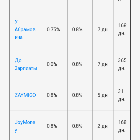
У
168
Абрамов
0.75%
0.8%
7 дн.
дн.
ича
До
365
0.0%
0.8%
7 дн.
Зарплаты
дн.
31
ZAYMIGO
0.8%
0.8%
5 дн.
дн.
JoyMone
168
0.8%
0.8%
2 дн.
y
дн.