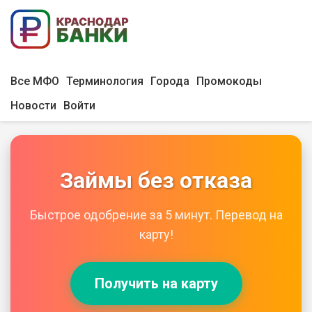
Все МФО
Терминология
Города
Промокоды
Новости
Войти
Займы без отказа
Быстрое одобрение за 5 минут. Перевод на
карту!
Получить на карту