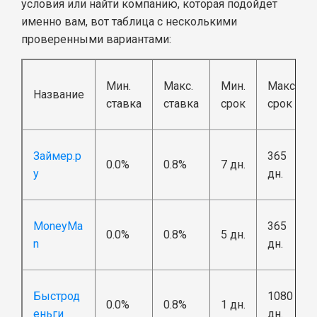
условия или найти компанию, которая подойдет
именно вам, вот таблица с несколькими
проверенными вариантами:
Мин.
Макс.
Мин.
Макс.
Название
ставка
ставка
срок
срок
Займер.р
365
0.0%
0.8%
7 дн.
у
дн.
MoneyMa
365
0.0%
0.8%
5 дн.
n
дн.
Быстрод
1080
0.0%
0.8%
1 дн.
еньги
дн.