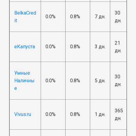
BelkaCred
30
0.0%
0.8%
7 дн.
it
дн.
21
еКапуста
0.0%
0.8%
3 дн.
дн.
Умные
30
Наличны
0.0%
0.8%
5 дн.
дн.
е
365
Vivus.ru
0.0%
0.8%
1 дн.
дн.