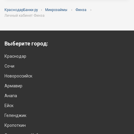
КраснодарБанки.ру
Микрозаймы
Финза
Личный кабинет Финза
Выберите город:
Краснодар
Сочи
Новороссийск
Армавир
Анапа
Ейск
Геленджик
Кропоткин