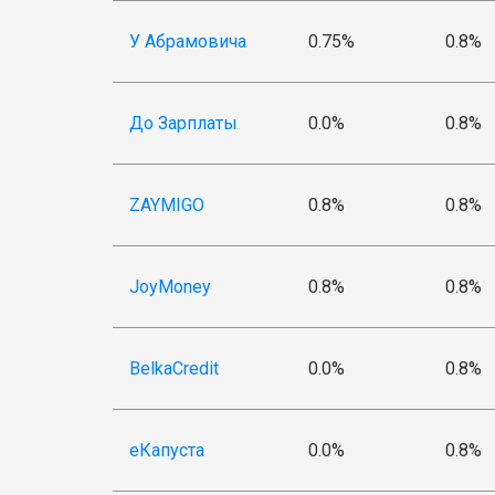
У Абрамовича
0.75%
0.8%
До Зарплаты
0.0%
0.8%
ZAYMIGO
0.8%
0.8%
JoyMoney
0.8%
0.8%
BelkaCredit
0.0%
0.8%
еКапуста
0.0%
0.8%