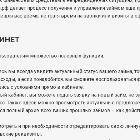
к финансовым средствам в непредвиденных ситуациях, по
ы.рф делает процесс получения и управления займом еще п
 для вас время, не тратя время на звонки или визиты в 
БИНЕТ
льзователям множество полезных функций:
десь вы всегда увидите актуальный статус вашего займа, 
сходы, а если понадобится, вы сможете воспользоваться 
ись с условиями прямо в кабинете.
чный кабинет, вы можете подать заявку на новый займ, не 
цесс. Также здесь можно просмотреть актуальные предлож
ится полный архив всех ваших прошлых займов – как дейс
мотреть и при необходимости отредактировать свою личн
вские реквизиты.