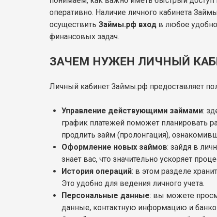
понимаем, как важно иметь быстрый доступ 
оперативно. Наличие личного кабинета Займ
осуществить
Займы.рф вход
в любое удобное
финансовых задач.
ЗАЧЕМ НУЖЕН ЛИЧНЫЙ КА
Личный кабинет Займы.рф предоставляет по
Управление действующими займами
: з
график платежей поможет планировать ра
продлить займ (пролонгация), ознакомивш
Оформление новых займов
: зайдя в ли
знает вас, что значительно ускоряет про
История операций
: в этом разделе хран
Это удобно для ведения личного учета.
Персональные данные
: вы можете прос
данные, контактную информацию и банко