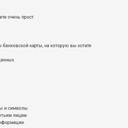
те очень прост:
 банковской карты, на которую вы хотите
данных.
ры и символы.
ретьим лицам.
нформации.