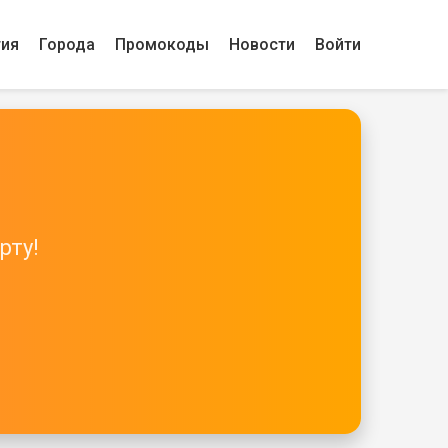
гия
Города
Промокоды
Новости
Войти
рту!