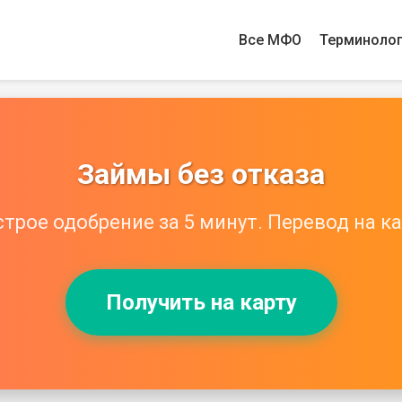
Все МФО
Терминоло
Займы без отказа
трое одобрение за 5 минут. Перевод на ка
Получить на карту