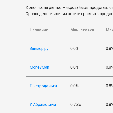
Конечно, на рынке микрозаймов представлен
Срочноденьги или вы хотите сравнить предл
Название
Мин. ставка
Мак
Займер.ру
0.0%
0.8
MoneyMan
0.0%
0.8
Быстроденьги
0.0%
0.8
У Абрамовича
0.75%
0.8