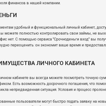
роля финансов в нашей компании.
ЕНЬГИ
лиентам удобный и функциональный личный кабинет, дос
вы можете полностью контролировать свои займы, не выхо
офис нет. С помощью сервиса "Срочноденьги вход" вы полу
рудно переоценить: он экономит ваше время и предоставл
ИМУЩЕСТВА ЛИЧНОГО КАБИНЕТА
 личном кабинете вы всегда можете посмотреть точную су
фиком. Есть возможность досрочного погашения, что помог
никла непредвиденная ситуация. Условия и процесс проло
рованные пользователи могут быстро подать заявку на но