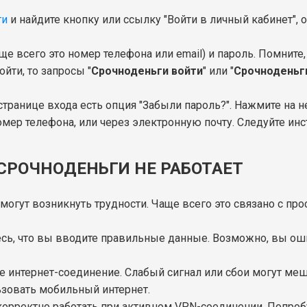
ги
и найдите кнопку или ссылку "Войти в личный кабинет",
ще всего это номер телефона или email) и пароль. Помните
йти, то запросы "
Срочноденьги войти
" или "
Срочноденьг
 странице входа есть опция "Забыли пароль?". Нажмите на 
омер телефона, или через электронную почту. Следуйте инс
СРОЧНОДЕНЬГИ НЕ РАБОТАЕТ
могут возникнуть трудности. Чаще всего это связано с пр
есь, что вы вводите правильные данные. Возможно, вы ош
е интернет-соединение. Слабый сигнал или сбои могут меш
ьзовать мобильный интернет.
корректно работать при активном VPN-соединении. Попроб