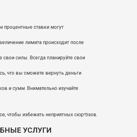
ем процентные ставки могут
величение лимита происходит после
е свои силы. Всегда планируйте свои
сь, что вы сможете вернуть деньги
оков и сумм. Внимательно изучайте
Это стандартные условия для большинства микрофинансовых организаций, но всегда лучше быть в курсе, чтобы избежать неприятных сюрפיзов.
ОБНЫЕ УСЛУГИ