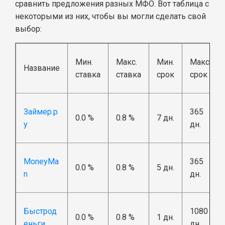
сравнить предложения разных МФО. Вот таблица с
некоторыми из них, чтобы вы могли сделать свой
выбор:
Мин.
Макс.
Мин.
Макс.
Название
ставка
ставка
срок
срок
Займер.р
365
0.0 %
0.8 %
7 дн.
у
дн.
MoneyMa
365
0.0 %
0.8 %
5 дн.
n
дн.
Быстрод
1080
0.0 %
0.8 %
1 дн.
еньги
дн.