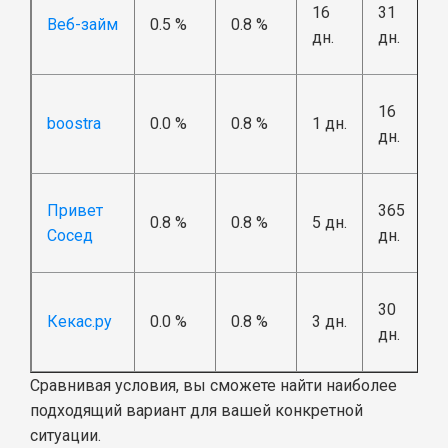
16
31
Веб-займ
0.5 %
0.8 %
дн.
дн.
16
boostra
0.0 %
0.8 %
1 дн.
дн.
Привет
365
0.8 %
0.8 %
5 дн.
Сосед
дн.
30
Кекас.ру
0.0 %
0.8 %
3 дн.
дн.
Сравнивая условия, вы сможете найти наиболее
подходящий вариант для вашей конкретной
ситуации.