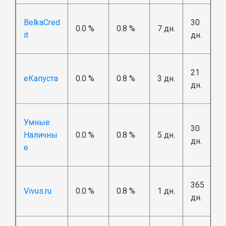
BelkaCred
30
0.0 %
0.8 %
7 дн.
it
дн.
21
еКапуста
0.0 %
0.8 %
3 дн.
дн.
Умные
30
Наличны
0.0 %
0.8 %
5 дн.
дн.
е
365
Vivus.ru
0.0 %
0.8 %
1 дн.
дн.